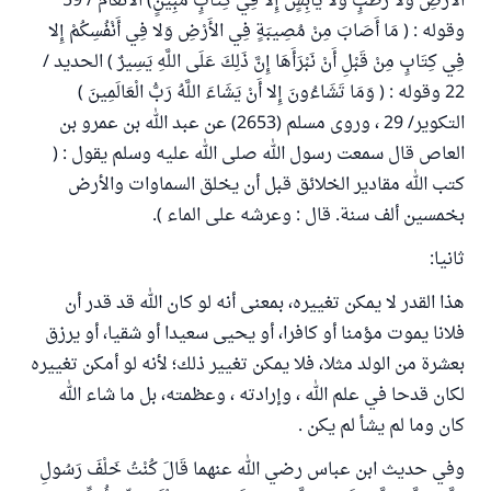
الأَرْضِ وَلا رَطْبٍ وَلا يَابِسٍ إِلا فِي كِتَابٍ مُبِينٍ) الأنعام / 59
وقوله : ( مَا أَصَابَ مِنْ مُصِيبَةٍ فِي الأَرْضِ وَلا فِي أَنْفُسِكُمْ إِلا
فِي كِتَابٍ مِنْ قَبْلِ أَنْ نَبْرَأَهَا إِنَّ ذَلِكَ عَلَى اللَّهِ يَسِيرٌ ) الحديد /
22 وقوله : ( وَمَا تَشَاءُونَ إِلا أَنْ يَشَاءَ اللَّهُ رَبُّ الْعَالَمِينَ )
التكوير/ 29 ، وروى مسلم (2653) عن عبد الله بن عمرو بن
العاص قال سمعت رسول الله صلى الله عليه وسلم يقول : (
كتب الله مقادير الخلائق قبل أن يخلق السماوات والأرض
بخمسين ألف سنة. قال : وعرشه على الماء ).
ثانيا:
هذا القدر لا يمكن تغييره، بمعنى أنه لو كان الله قد قدر أن
فلانا يموت مؤمنا أو كافرا، أو يحيى سعيدا أو شقيا، أو يرزق
بعشرة من الولد مثلا، فلا يمكن تغيير ذلك؛ لأنه لو أمكن تغييره
لكان قدحا في علم الله ، وإرادته ، وعظمته، بل ما شاء الله
كان وما لم يشأ لم يكن .
وفي حديث ابن عباس رضي الله عنهما قَالَ كُنْتُ خَلْفَ رَسُولِ