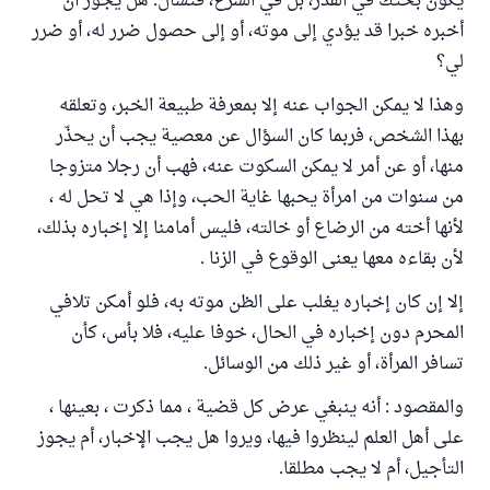
يكون بحثك في القدر، بل في الشرع، فتسأل: هل يجوز أن
أخبره خبرا قد يؤدي إلى موته، أو إلى حصول ضرر له، أو ضرر
لي؟
وهذا لا يمكن الجواب عنه إلا بمعرفة طبيعة الخبر، وتعلقه
بهذا الشخص، فربما كان السؤال عن معصية يجب أن يحذّر
منها، أو عن أمر لا يمكن السكوت عنه، فهب أن رجلا متزوجا
من سنوات من امرأة يحبها غاية الحب، وإذا هي لا تحل له ،
لأنها أخته من الرضاع أو خالته، فليس أمامنا إلا إخباره بذلك،
لأن بقاءه معها يعنى الوقوع في الزنا .
إلا إن كان إخباره يغلب على الظن موته به، فلو أمكن تلافي
المحرم دون إخباره في الحال، خوفا عليه، فلا بأس، كأن
تسافر المرأة، أو غير ذلك من الوسائل.
والمقصود : أنه ينبغي عرض كل قضية ، مما ذكرت ، بعينها ،
على أهل العلم لينظروا فيها، ويروا هل يجب الإخبار، أم يجوز
التأجيل، أم لا يجب مطلقا.