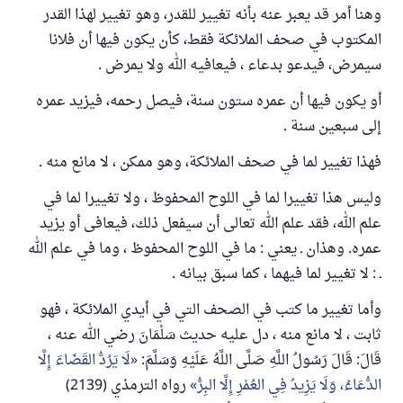
وهنا أمر قد يعبر عنه بأنه تغيير للقدر، وهو تغيير لهذا القدر
المكتوب في صحف الملائكة فقط، كأن يكون فيها أن فلانا
سيمرض، فيدعو بدعاء ، فيعافيه الله ولا يمرض .
أو يكون فيها أن عمره ستون سنة، فيصل رحمه، فيزيد عمره
إلى سبعين سنة .
فهذا تغيير لما في صحف الملائكة، وهو ممكن ، لا مانع منه .
وليس هذا تغييرا لما في اللوح المحفوظ ، ولا تغييرا لما في
علم الله، فقد علم الله تعالى أن سيفعل ذلك، فيعافى أو يزيد
عمره. وهذان ـ يعني : ما في اللوح المحفوظ ، وما في علم الله
ـ : لا تغيير لما فيهما ، كما سبق بيانه .
وأما تغيير ما كتب في الصحف التي في أيدي الملائكة ، فهو
ثابت ، لا مانع منه ، دل عليه حديث سَلْمَانَ رضي الله عنه ،
قَالَ: قَالَ رَسُولُ اللَّهِ صَلَّى اللَّهُ عَلَيْهِ وَسَلَّمَ:
لَا يَرُدُّ القَضَاءَ إِلَّا
الدُّعَاءُ، وَلَا يَزِيدُ فِي العُمْرِ إِلَّا البِرُّ
رواه الترمذي (2139)