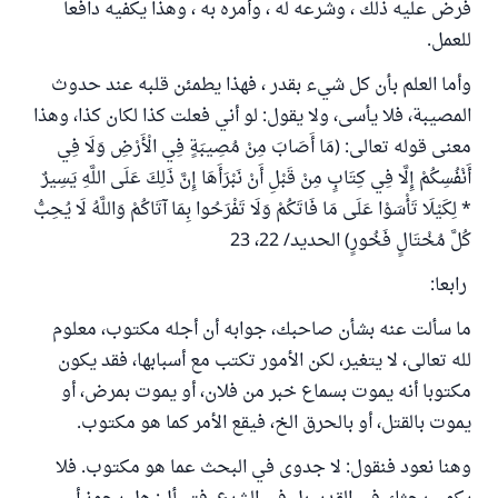
فرض عليه ذلك ، وشرعه له ، وأمره به ، وهذا يكفيه دافعا
للعمل.
وأما العلم بأن كل شيء بقدر ، فهذا يطمئن قلبه عند حدوث
المصيبة، فلا يأسى، ولا يقول: لو أني فعلت كذا لكان كذا، وهذا
معنى قوله تعالى: (مَا أَصَابَ مِنْ مُصِيبَةٍ فِي الْأَرْضِ وَلَا فِي
أَنْفُسِكُمْ إِلَّا فِي كِتَابٍ مِنْ قَبْلِ أَنْ نَبْرَأَهَا إِنَّ ذَلِكَ عَلَى اللَّهِ يَسِيرٌ
* لِكَيْلَا تَأْسَوْا عَلَى مَا فَاتَكُمْ وَلَا تَفْرَحُوا بِمَا آتَاكُمْ وَاللَّهُ لَا يُحِبُّ
كُلَّ مُخْتَالٍ فَخُورٍ) الحديد/ 22، 23
رابعا:
ما سألت عنه بشأن صاحبك، جوابه أن أجله مكتوب، معلوم
لله تعالى، لا يتغير، لكن الأمور تكتب مع أسبابها، فقد يكون
مكتوبا أنه يموت بسماع خبر من فلان، أو يموت بمرض، أو
يموت بالقتل، أو بالحرق الخ، فيقع الأمر كما هو مكتوب.
وهنا نعود فنقول: لا جدوى في البحث عما هو مكتوب. فلا