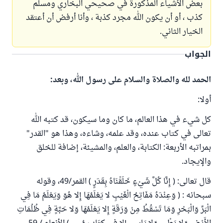
بعض الأشياء المذكورة في صحيحي البخاري ومسلم
كذب ، أو أن يكون الله مجرد كذبة ، وأنا أرفض أن أعتقد
الخيار الثاني.
الجواب
الحمد لله والصلاة والسلام على رسول الله، وبعد:
أولا:
كل شيء في هذا العالم، ما كان وما سيكون، قد كتبه الله
تعالى في كتاب عنده، وقد علمه، وشاءه، وهذا هو "القدر"
بمراتبه الأربعة: الكتابة، والعلم، والمشيئة، إضافة للخلق
والإيجاد.
قال تعالى: ( إِنَّا كُلَّ شَيْءٍ خَلَقْنَاهُ بِقَدَرٍ ) القمر/49، وقوله
سبحانه : ( وَعِنْدَهُ مَفَاتِحُ الْغَيْبِ لا يَعْلَمُهَا إِلا هُوَ وَيَعْلَمُ مَا فِي
الْبَرِّ وَالْبَحْرِ وَمَا تَسْقُطُ مِنْ وَرَقَةٍ إِلا يَعْلَمُهَا وَلا حَبَّةٍ فِي ظُلُمَاتِ