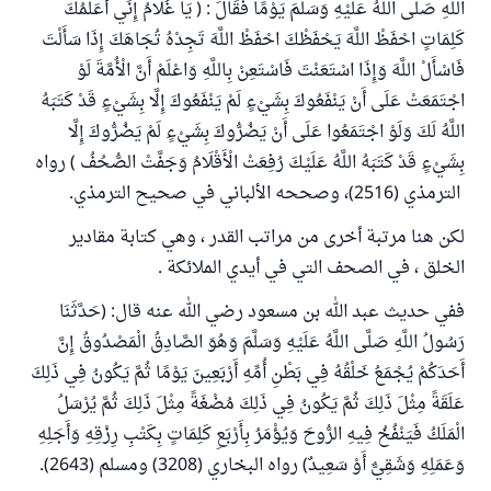
اللَّهِ صَلَّى اللَّهُ عَلَيْهِ وَسَلَّمَ يَوْمًا فَقَالَ : ( يَا غُلَامُ إِنِّي أُعَلِّمُكَ
كَلِمَاتٍ احْفَظْ اللَّهَ يَحْفَظْكَ احْفَظْ اللَّهَ تَجِدْهُ تُجَاهَكَ إِذَا سَأَلْتَ
فَاسْأَلْ اللَّهَ وَإِذَا اسْتَعَنْتَ فَاسْتَعِنْ بِاللَّهِ وَاعْلَمْ أَنَّ الْأُمَّةَ لَوْ
اجْتَمَعَتْ عَلَى أَنْ يَنْفَعُوكَ بِشَيْءٍ لَمْ يَنْفَعُوكَ إِلَّا بِشَيْءٍ قَدْ كَتَبَهُ
اللَّهُ لَكَ وَلَوْ اجْتَمَعُوا عَلَى أَنْ يَضُرُّوكَ بِشَيْءٍ لَمْ يَضُرُّوكَ إِلَّا
بِشَيْءٍ قَدْ كَتَبَهُ اللَّهُ عَلَيْكَ رُفِعَتْ الْأَقْلَامُ وَجَفَّتْ الصُّحُفُ ) رواه
الترمذي (2516)، وصححه الألباني في صحيح الترمذي.
لكن هنا مرتبة أخرى من مراتب القدر ، وهي كتابة مقادير
الخلق ، في الصحف التي في أيدي الملائكة .
ففي حديث عبد الله بن مسعود رضي الله عنه قال: (حَدَّثَنَا
رَسُولُ اللَّهِ صَلَّى اللَّهُ عَلَيْهِ وَسَلَّمَ وَهُوَ الصَّادِقُ الْمَصْدُوقُ إِنَّ
أَحَدَكُمْ يُجْمَعُ خَلْقُهُ فِي بَطْنِ أُمِّهِ أَرْبَعِينَ يَوْمًا ثُمَّ يَكُونُ فِي ذَلِكَ
عَلَقَةً مِثْلَ ذَلِكَ ثُمَّ يَكُونُ فِي ذَلِكَ مُضْغَةً مِثْلَ ذَلِكَ ثُمَّ يُرْسَلُ
الْمَلَكُ فَيَنْفُخُ فِيهِ الرُّوحَ وَيُؤْمَرُ بِأَرْبَعِ كَلِمَاتٍ بِكَتْبِ رِزْقِهِ وَأَجَلِهِ
وَعَمَلِهِ وَشَقِيٌّ أَوْ سَعِيدٌ) رواه البخاري (3208) ومسلم (2643).