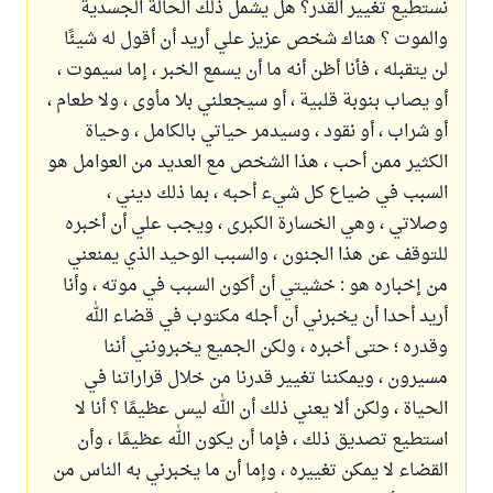
نستطيع تغيير القدر؟ هل يشمل ذلك الحالة الجسدية
والموت ؟ هناك شخص عزيز علي أريد أن أقول له شيئًا
لن يتقبله ، فأنا أظن أنه ما أن يسمع الخبر ، إما سيموت ،
أو يصاب بنوبة قلبية ، أو سيجعلني بلا مأوى ، ولا طعام ،
أو شراب ، أو نقود ، وسيدمر حياتي بالكامل ، وحياة
الكثير ممن أحب ، هذا الشخص مع العديد من العوامل هو
السبب في ضياع كل شيء أحبه ، بما ذلك ديني ،
وصلاتي ، وهي الخسارة الكبرى ، ويجب علي أن أخبره
للتوقف عن هذا الجنون ، والسبب الوحيد الذي يمنعني
من إخباره هو : خشيتي أن أكون السبب في موته ، وأنا
أريد أحدا أن يخبرني أن أجله مكتوب في قضاء الله
وقدره ؛ حتى أخبره ، ولكن الجميع يخبرونني أننا
مسيرون ، ويمكننا تغيير قدرنا من خلال قراراتنا في
الحياة ، ولكن ألا يعني ذلك أن الله ليس عظيمًا ؟ أنا لا
استطيع تصديق ذلك ، فإما أن يكون الله عظيمًا ، وأن
القضاء لا يمكن تغييره ، وإما أن ما يخبرني به الناس من