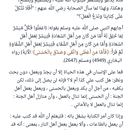
مثلا يدعو ويستغفر فيتوب الله عليه ، ويستقيم ويصلح،
وهكذا، ولهذا لما سأل الصحابة رضي الله عنهم : "أَفَلَا نَتَّكِلُ
عَلَى كِتَابِنَا وَنَدَعُ الْعَمَلَ؟"
أجابهم النبي صلى الله عليه وسلم بقوله: (اعْمَلُوا فَكُلٌّ مُيَسَّرٌ
لِمَا خُلِقَ لَهُ أَمَّا مَنْ كَانَ مِنْ أَهْلِ السَّعَادَةِ فَيُيَسَّرُ لِعَمَلِ أَهْلِ
السَّعَادَةِ وَأَمَّا مَنْ كَانَ مِنْ أَهْلِ الشَّقَاءِ فَيُيَسَّرُ لِعَمَلِ أَهْلِ الشَّقَاوَةِ
ثُمَّ قَرَأَ:
فَأَمَّا مَنْ أَعْطَى وَاتَّقَى وَصَدَّقَ بِالْحُسْنَى
الْآيَةَ) رواه
البخاري (4949) ومسلم (2647).
فما على الإنسان في هذه الحياة إلا أن يجدّ ويعمل، دون بحث
ونظر: هل كتب علي كذا أم لا؟ فإنه لن يصل إلى ذلك، لكن
يكفيه ، من أجل أن يكد ويعمل بالحسنى ، ويعمل بعمل أهل
الجنة : أن الحسنى إنما تنال بالعمل ، وأن منازل أهل الجنة :
إنما تنال بالعمل لا بالأماني .
وإذا كان أمر الكتابة يشغل باله : فليعلم أن الله قد كتب عليه :
أن يعمل بالطاعات ، وألا يعمل بعمل أهل النار ، بمعنى : أنه قد