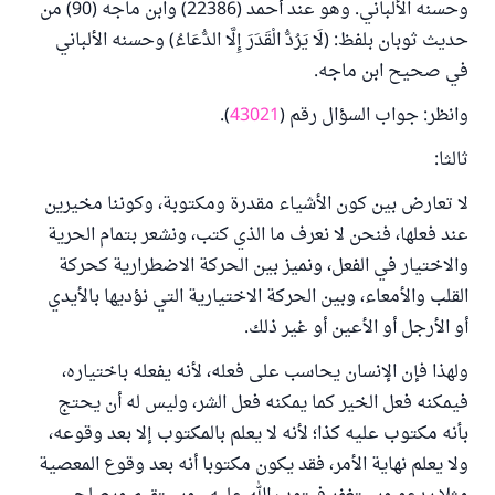
وحسنه الألباني. وهو عند أحمد (22386) وابن ماجه (90) من
حديث ثوبان بلفظ: (لَا يَرُدُّ الْقَدَرَ إِلَّا الدُّعَاءُ) وحسنه الألباني
في صحيح ابن ماجه.
وانظر: جواب السؤال رقم (
43021
).
ثالثا:
لا تعارض بين كون الأشياء مقدرة ومكتوبة، وكوننا مخيرين
عند فعلها، فنحن لا نعرف ما الذي كتب، ونشعر بتمام الحرية
والاختيار في الفعل، ونميز بين الحركة الاضطرارية كحركة
القلب والأمعاء، وبين الحركة الاختيارية التي نؤديها بالأيدي
أو الأرجل أو الأعين أو غير ذلك.
ولهذا فإن الإنسان يحاسب على فعله، لأنه يفعله باختياره،
فيمكنه فعل الخير كما يمكنه فعل الشر، وليس له أن يحتج
بأنه مكتوب عليه كذا؛ لأنه لا يعلم بالمكتوب إلا بعد وقوعه،
ولا يعلم نهاية الأمر، فقد يكون مكتوبا أنه بعد وقوع المعصية