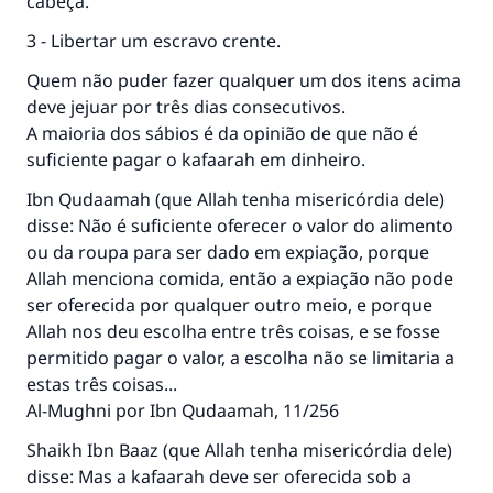
cabeça.
A resposta n° 110845 salvou um
3 - Libertar um escravo crente.
casamento.
Quem não puder fazer qualquer um dos itens acima
deve jejuar por três dias consecutivos.
Ajude-nos a responder à Ummah
A maioria dos sábios é da opinião de que não é
O Profeta ﷺ disse,
suficiente pagar o kafaarah em dinheiro.
"Quem quer que incentive outros a fazer o
Ibn Qudaamah (que Allah tenha misericórdia dele)
que é bom receberá a mesma recompensa
disse: Não é suficiente oferecer o valor do alimento
que aqueles que o fazem."
ou da roupa para ser dado em expiação, porque
(MUSLIM, 1893)
Allah menciona comida, então a expiação não pode
ser oferecida por qualquer outro meio, e porque
Allah nos deu escolha entre três coisas, e se fosse
CONTRIBUIR
permitido pagar o valor, a escolha não se limitaria a
estas três coisas...
Al-Mughni por Ibn Qudaamah, 11/256
Shaikh Ibn Baaz (que Allah tenha misericórdia dele)
disse: Mas a kafaarah deve ser oferecida sob a