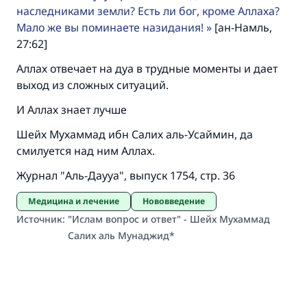
наследниками земли? Есть ли бог, кроме Аллаха?
Участвуйте сейчас!
Мало же вы поминаете назидания!
[ан-Намль,
27:62]
Аллах отвечает на дуа в трудные моменты и дает
выход из сложных ситуаций.
И Аллах знает лучше
Шейх Мухаммад ибн Салих аль-Усаймин, да
смилуется над ним Аллах.
Журнал "Аль-Даууа", выпуск 1754, стр. 36
Медицина и лечение
Нововведение
Источник
:
"Ислам вопрос и ответ" - Шейх Мухаммад
Салих аль Мунаджид*