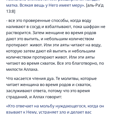
матка. Всякая вещь у Него имеет меру
. [аль-Ра’д
13:8]
- все это проверенные способы, когда воду
наливают в сосуд и взбалтывают, пока шафран не
растворится. Затем женщине во время родов
дают это выпить, и небольшим количеством
протирают живот. Или эти аяты читают на воду,
Ответ № 110845 помог сохранить
которую затем дают ей выпить и небольшим
брак.
количеством протирают живот. Или эти аяты
читают во время схваток. Все это благотворно, по
Помогите нам предоставить ответы Умме
милости Аллаха.
Посланник Аллаха, мир ему и
Что касается чтения дуа. Те молитвы, которые
благословение, сказал:
читает женщина во время родов и схваток,
«Указавшему на благое (полагается) такая
заслуживают ответа, потому что это время
же награда как и совершившему его»
страданий, и Аллах говорит:
(МУСЛИМ, № 1893).
Кто отвечает на мольбу нуждающегося, когда он
взывает к Нему, устраняет зло и делает вас