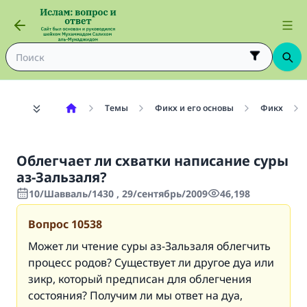
Темы
Фикх и его основы
Фикх
Облегчает ли схватки написание суры
аз-Зальзаля?
10/Шавваль/1430 , 29/сентябрь/2009
46,198
Вопрос
10538
Может ли чтение суры аз-Зальзаля облегчить
процесс родов? Существует ли другое дуа или
зикр, который предписан для облегчения
состояния? Получим ли мы ответ на дуа,