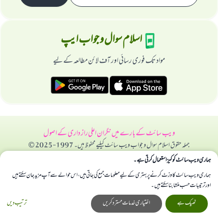
اسلام سوال و جواب ایپ
مواد تک فوری رسائی اور آف لائن مطالعہ کے لیے
ویب سائٹ کے بارے میں
نگران اعلی
راز داری کے اصول
جملہ حقوق اسلام سوال و جواب ویب سائٹ کیلیے محفوظ ہیں۔ 1997-2025 ©
ہماری ویب سائٹ کوکیز استعمال کرتی ہے۔
ہماری ویب سائٹ کا وزٹ کرنے پر بہتری کے لیے معلومات جمع کی جاتی ہیں، اس حوالے سے آپ مزید جان سکتے ہیں
اور ترتیبات حسب منشا بنا سکتے ہیں۔
ٹھیک ہے
اختیاری خدمات مسترد کریں
ترتیب دیں