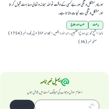
اور پھر مشكل و تنگى اور بےكسى كے وقت تو اللہ سبحانہ و تعالى دعا بہت قبول كرتا
اور مشكل و تنگى سے نجات دلاتا ہے.
بدعت
طب اور علاج
ماخذ
:
الشيخ محمد بن صالح العثيمين رحمہ اللہ ديكھيں: مجلۃ الدعوۃ ( عربى )عدد نمبر ( 1754 )
صفحہ نمبر ( 36 )
ایمیل خبرنامہ
اسلام سوال و جواب کی میلنگ لسٹ میں شامل ہوں
سبسکرائب کریں