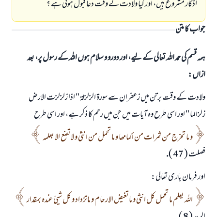
اذكار مشروع ہيں، اور كيا ولادت كے وقت دعا قبول ہوتى ہے ؟
جواب کا متن
ہمہ قسم کی حمد اللہ تعالی کے لیے، اور دورو و سلام ہوں اللہ کے رسول پر، بعد
ازاں:
ولادت كے وقت برتن ميں زعفران سے سورۃ الزلزلۃ " اذا زلزلزت الارض
زلزالہا " اور اسى طرح وہ آيات ميں جن ميں رحم كا ذكر ہے، اور اسى طرح
و ما تخرج من ثمرات من اكمامھا و ما تحمل من انثى و لاتضع الا بعلمہ
فصلت ( 47 ).
اور فرمان بارى تعالى:
اللہ يعلم ما تحمل كل انثى و ماتغيض الارحام و ماتزداد و كل شيئ عندہ بمقدار