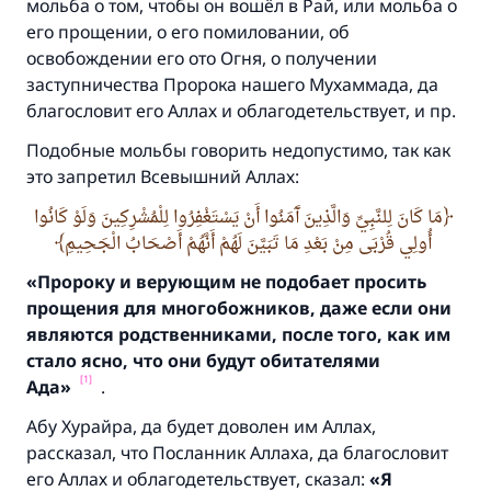
мольба о том, чтобы он вошёл в Рай, или мольба о
его прощении, о его помиловании, об
освобождении его ото Огня, о получении
заступничества Пророка нашего Мухаммада, да
благословит его Аллах и облагодетельствует, и пр.
Подобные мольбы говорить недопустимо, так как
это запретил Всевышний Аллах:
مَا كَانَ لِلنَّبِيِّ وَالَّذِينَ آَمَنُوا أَنْ يَسْتَغْفِرُوا لِلْمُشْرِكِينَ وَلَوْ كَانُوا
أُولِي قُرْبَى مِنْ بَعْدِ مَا تَبَيَّنَ لَهُمْ أَنَّهُمْ أَصْحَابُ الْجَحِيمِ
«Пророку и верующим не подобает просить
прощения для многобожников,
даже если они
являются родственниками,
после того,
как им
стало ясно,
что они будут обитателями
[1]
Ада»
.
Абу Хурайра, да будет доволен им Аллах,
рассказал, что Посланник Аллаха, да благословит
его Аллах и облагодетельствует, сказал:
«Я