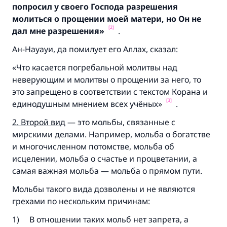
попросил у своего Господа разрешения
молиться о прощении моей матери,
но Он не
[2]
дал мне разрешения»
.
Ан-Науауи, да помилует его Аллах, сказал:
«Что касается погребальной молитвы над
неверующим и молитвы о прощении за него, то
это запрещено в соответствии с текстом Корана и
[3]
единодушным мнением всех учёных»
.
2. Второй вид
— это мольбы, связанные с
мирскими делами. Например, мольба о богатстве
и многочисленном потомстве, мольба об
исцелении, мольба о счастье и процветании, а
самая важная мольба — мольба о прямом пути.
Мольбы такого вида дозволены и не являются
грехами по нескольким причинам:
1) В отношении таких мольб нет запрета, а