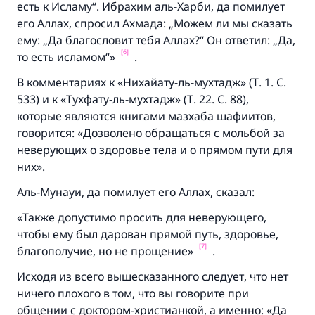
есть к Исламу“. Ибрахим аль-Харби, да помилует
его Аллах, спросил Ахмада: „Можем ли мы сказать
ему: „Да благословит тебя Аллах?“ Он ответил: „Да,
[6]
то есть исламом“»
.
В комментариях к «Нихайату-ль-мухтадж» (Т. 1. С.
533) и к «Тухфату-ль-мухтадж» (Т. 22. С. 88),
которые являются книгами мазхаба шафиитов,
говорится: «Дозволено обращаться с мольбой за
неверующих о здоровье тела и о прямом пути для
них».
Аль-Мунауи, да помилует его Аллах, сказал:
«Также допустимо просить для неверующего,
чтобы ему был дарован прямой путь, здоровье,
[7]
благополучие, но не прощение»
.
Исходя из всего вышесказанного следует, что нет
ничего плохого в том, что вы говорите при
общении с доктором-христианкой, а именно: «Да