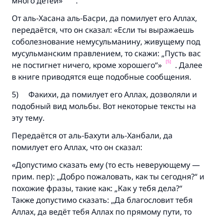
много детей»
Участвуйте сейчас!
.
От аль-Хасана аль-Басри, да помилует его Аллах,
передаётся, что он сказал:
«Если ты выражаешь
соболезновани
е немусульманину, живущему под
мусульманским правлением, то скажи
:
„Пусть вас
[5]
не постигнет ничего, кроме хор
ошего“»
. Далее
в книге приводятся еще подобные сообщения.
5) Факихи, да помилует его Аллах, дозволяли и
подобный вид мольбы. Вот некоторые тексты на
эту тему.
Передаётся от аль-Бахути аль-Ханбали, да
помилует его Аллах, что он сказал:
«Допустимо сказать ему (то есть неверующему —
прим. пер): „Добро пожаловать, как ты сегодня?“ и
похожие фразы, такие как: „Как у тебя дела?“
Также допустимо сказать: „Да благословит тебя
Аллах, да ведёт тебя Аллах по прямому пути, то