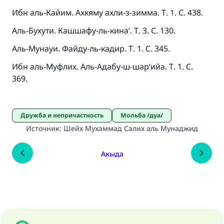
Ибн аль-Кайим. Ахкяму ахли-з-зимма. Т. 1. С. 438.
Аль-Бухути. Кашшафу-ль-кина’. Т. 3. С. 130.
Аль-Мунауи. Файду-ль-кадир. Т. 1. С. 345.
Ибн аль-Муфлих. Аль-Адабу-ш-шар‘ийа. Т. 1. С.
369.
Дружба и непричастность
Мольба /дуа/
Источник
:
Шейх Мухаммад Салих аль Мунаджид
Акыда