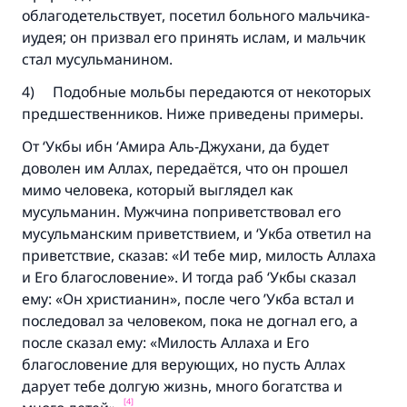
облагодетельствует, посетил больного мальчика-
иудея; он призвал его принять ислам, и мальчик
стал мусульманином.
4) Подобные мольбы передаются от некоторых
предшественников. Ниже приведены примеры.
Ответ № 110845 помог сохранить
От ‘Укбы ибн ‘Амира Аль-Джухани, да будет
доволен им Аллах, передаётся, что он прошел
брак.
мимо человека, который выглядел как
мусульманин. Мужчина поприветствовал его
Помогите нам предоставить ответы Умме
мусульманским приветствием, и ‘Укба ответил на
Посланник Аллаха, мир ему и
приветствие, сказав:
«И тебе мир,
милость Аллаха
благословение, сказал:
и Его благословение
»
. И тогда раб ‘Укбы сказал
«Указавшему на благое (полагается) такая
ему:
«Он христианин»
, после чего ’Укба встал и
же награда как и совершившему его»
последовал за человеком, пока не догнал его, а
(МУСЛИМ, № 1893).
после сказал ему:
«Милость Аллаха и Его
благословение для верующих,
но пусть Аллах
дарует тебе долгую жизнь, много богатства и
[4]