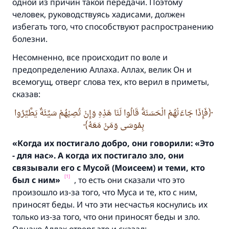
одной из причин такой передачи. Поэтому
Ответ № 110845 помог сохранить
человек, руководствуясь хадисами, должен
брак.
избегать того, что способствуют распространению
болезни.
Помогите нам предоставить ответы Умме
Несомненно, все происходит по воле и
Посланник Аллаха, мир ему и
предопределению Аллаха. Аллах, велик Он и
благословение, сказал:
всемогущ, отверг слова тех, кто верил в приметы,
«Указавшему на благое (полагается) такая
сказав:
же награда как и совершившему его»
فَإِذَا جَاءَتْهُمْ الْحَسَنَةُ قَالُوا لَنَا هَذِهِ وَإِنْ تُصِبْهُمْ سَيِّئَةٌ يَطَّيَّرُوا
(МУСЛИМ, № 1893).
بِمُوسَى وَمَنْ مَعَهُ
«Когда их постигало добро, они говорили:
«Это
- для нас».
А когда их постигало зло,
они
Участвуйте сейчас!
связывали его с Мусой (
Моисеем) и теми,
кто
[1]
был с ним»
, то есть они сказали что это
произошло из-за того, что Муса и те, кто с ним,
приносят беды. И что эти несчастья коснулись их
только из-за того, что они приносят беды и зло.