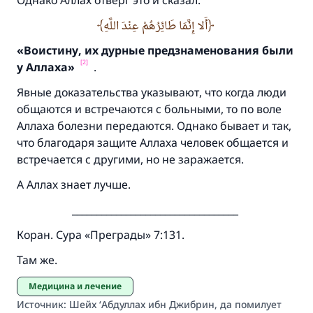
Однако Аллах отверг это и сказал:
أَلا إِنَّمَا طَائِرُهُمْ عِنْدَ اللَّهِ
«Воистину,
их дурные предзнаменования были
[2]
у Аллаха»
.
Явные доказательства указывают, что когда люди
общаются и встречаются с больными, то по воле
Аллаха болезни передаются. Однако бывает и так,
что благодаря защите Аллаха человек общается и
встречается с другими, но не заражается.
А Аллах знает лучше.
__________________________________
Коран. Сура «Преграды» 7:131.
Там же.
Медицина и лечение
Источник
:
Шейх ‘Абдуллах ибн Джибрин, да помилует