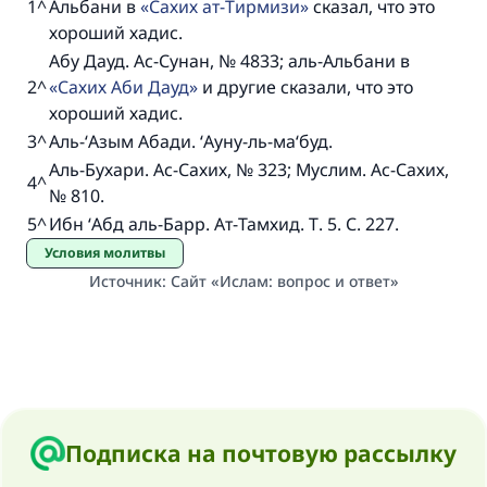
1
^
Альбани в
Сахих ат-Тирмизи
сказал, что это
хороший хадис.
Абу Дауд. Ас-Сунан, № 4833; аль-Альбани в
2
^
Сахих Аби Дауд
и другие сказали, что это
хороший хадис.
3
^
Аль-‘Азым Абади. ‘Ауну-ль-ма‘буд.
Аль-Бухари. Ас-Сахих, № 323; Муслим. Ас-Сахих,
4
^
№ 810.
5
^
Ибн ‘Абд аль-Барр. Ат-Тамхид. Т. 5. С. 227.
Условия молитвы
Источник
:
Сайт «Ислам: вопрос и ответ»
Подписка на почтовую рассылку