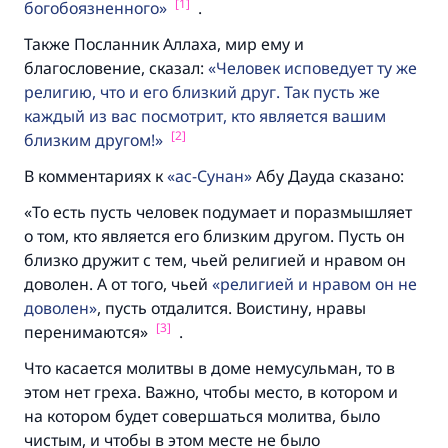
[1]
богобоязненного
.
Также Посланник Аллаха, мир ему и
благословение, сказал:
Человек исповедует ту же
религию, что и его близкий друг. Так пусть же
каждый из вас посмотрит, кто является вашим
[2]
близким другом!
В комментариях к
ас-Сунан
Абу Дауда сказано:
«То есть пусть человек подумает и поразмышляет
о том, кто является его близким другом. Пусть он
близко дружит с тем, чьей религией и нравом он
доволен. А от того, чьей
религией и нравом он не
доволен
, пусть отдалится. Воистину, нравы
[3]
перенимаются»
.
Что касается молитвы в доме немусульман, то в
этом нет греха. Важно, чтобы место, в котором и
на котором будет совершаться молитва, было
чистым, и чтобы в этом месте не было