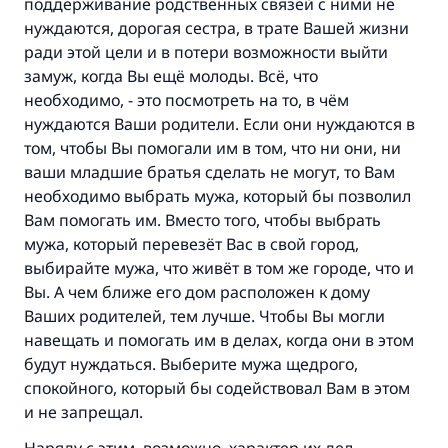
поддерживание родственных связей с ними не
нуждаются, дорогая сестра, в трате Вашей жизни
ради этой цели и в потери возможности выйти
замуж, когда Вы ещё молоды. Всё, что
необходимо, - это посмотреть на то, в чём
нуждаются Ваши родители. Если они нуждаются в
том, чтобы Вы помогали им в том, что ни они, ни
ваши младшие братья сделать не могут, то Вам
необходимо выбрать мужа, который бы позволил
Вам помогать им. Вместо того, чтобы выбрать
мужа, который перевезёт Вас в свой город,
выбирайте мужа, что живёт в том же городе, что и
Вы. А чем ближе его дом расположен к дому
Ваших родителей, тем лучше. Чтобы Вы могли
Ответ № 110845 помог сохранить
навещать и помогать им в делах, когда они в этом
будут нуждаться. Выберите мужа щедрого,
брак.
спокойного, который бы содействовал Вам в этом
и не запрещал.
Помогите нам предоставить ответы Умме
Посланник Аллаха, мир ему и