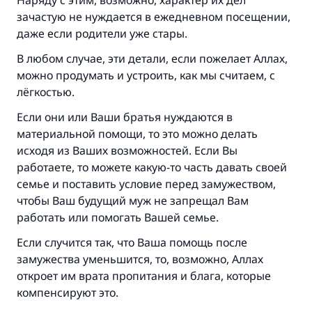
Наряду с этим, возможно, характер их дел
благословение, сказал:
зачастую не нуждается в ежедневном посещении,
«Указавшему на благое (полагается) такая
даже если родители уже стары.
же награда как и совершившему его»
В любом случае, эти детали, если пожелает Аллах,
(МУСЛИМ, № 1893).
можно продумать и устроить, как мы считаем, с
лёгкостью.
Если они или Ваши братья нуждаются в
Участвуйте сейчас!
материальной помощи, то это можно делать
исходя из Ваших возможностей. Если Вы
работаете, то можете какую-то часть давать своей
семье и поставить условие перед замужеством,
чтобы Ваш будущий муж не запрещал Вам
работать или помогать Вашей семье.
Если случится так, что Ваша помощь после
замужества уменьшится, то, возможно, Аллах
откроет им врата пропитания и блага, которые
компенсируют это.