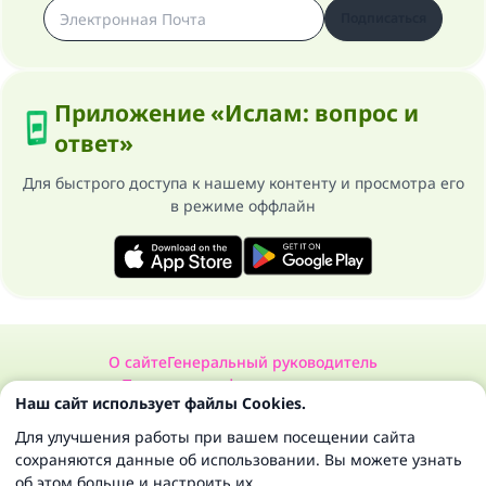
Подписаться
Приложение «Ислам: вопрос и
ответ»
Для быстрого доступа к нашему контенту и просмотра его
в режиме оффлайн
О сайте
Генеральный руководитель
Политика конфиденциальности
Наш сайт использует файлы Cookies.
Сайт «Ислам: вопрос и ответ». Все права защищены 1997-2025 ©
Для улучшения работы при вашем посещении сайта
сохраняются данные об использовании. Вы можете узнать
об этом больше и настроить их.