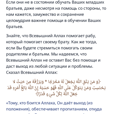
Если они не в состоянии обучать Ваших младших
братьев, даже несмотря на помощь со стороны, то
нам кажется, замужество и сохранение
целомудрия важнее помощи в обучении Ваших
братьев.
Знайте, что Всевышний Аллах помогает рабу,
который помогает своему брату. Как же тогда,
если Вы будете стремиться помогать своим
родителям и братьям. Мы надеемся, что
Всевышний Аллах не оставит Вас без помощи и
даст выход из любой ситуации и проблемы.
Сказал Всевышний Аллах:
وَ مَنْ يَتَّقِ اللَّهَ يَجْعَلْ لَهُ مَخْرَجًا * وَيَرْزُقْهُ مِنْ حَيْثُ لا
يَحْتَسِبُ وَمَنْ يَتَوَكَّلْ عَلَى اللَّهِ فَهُوَ حَسْبُهُ إِنَّ اللَّهَ بَالِغُ أَمْرِهِ قَدْ
جَعَلَ اللَّهُ لِكُلِّ شَيْءٍ قَدْرًا
Тому, кто боится Аллаха, Он даёт выход (из
положения), обеспечивает пропитанием, откуда