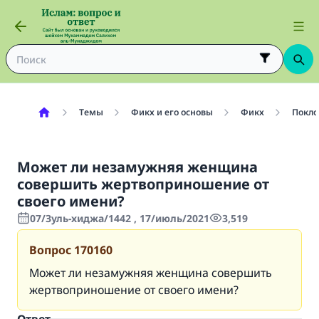
Темы
Фикх и его основы
Фикх
Покло
Может ли незамужняя женщина
совершить жертвоприношение от
своего имени?
07/Зуль-хиджа/1442 , 17/июль/2021
3,519
Вопрос
170160
Может ли незамужняя женщина совершить
жертвоприношение от своего имени?