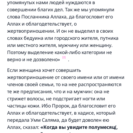
упомянутых нами людей нуждаются в
совершении благих дел. Так же мы упомянули
слова Посланника Аллаха, да благословит его
Аллах и облагодетельствует, о
жертвоприношении. И он не выделил в своих
словах бедуина или городского жителя, путника
или местного жителя, мужчину или женщину.
Поэтому выделение какой-либо категории не
[2]
верно и не дозволено»
.
Если женщина хочет совершить
жертвоприношение от своего имени или от имени
членов своей семьи, то на нее распространяются
те же предписания, что и на мужчин: она не
стрижет волосы, не подстригает ногти или
частицы кожи. Ибо Пророк, да благословит его
Ответ № 110845 помог сохранить
Аллах и облагодетельствует, в хадисе, который
брак.
передала Умм Саляма, да будет доволен ею
Аллах, сказал:
«Когда вы увидите полумесяц(,
Помогите нам предоставить ответы Умме