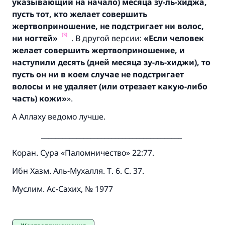
указывающий на начало) месяца зу-ль-хиджа,
пусть тот, кто желает совершить
Посланник Аллаха, мир ему и
жертвоприношение, не подстригает ни волос,
благословение, сказал:
[3]
«Указавшему на благое (полагается) такая
ни ногтей»
. В другой версии:
«Если человек
же награда как и совершившему его»
желает совершить жертвоприношение, и
наступили десять (дней месяца зу-ль-хиджи), то
(МУСЛИМ, № 1893).
пусть он ни в коем случае не подстригает
волосы и не удаляет (или отрезает какую-либо
часть) кожи»
».
Участвуйте сейчас!
А Аллаху ведомо лучше.
________________________________________
Коран. Сура «Паломничество» 22:77.
Ибн Хазм. Аль-Мухалля. Т. 6. С. 37.
Муслим. Ас-Сахих, № 1977