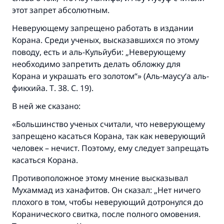
этот запрет абсолютным.
Неверующему запрещено работать в издании
Корана. Среди ученых, высказавшихся по этому
Ответ № 110845 помог сохранить
поводу, есть и аль-Кульйуби: „Неверующему
брак.
необходимо запретить делать обложку для
Корана и украшать его золотом“» (Аль-маусу‘а аль-
Помогите нам предоставить ответы Умме
фикхийа. Т. 38. С. 19).
Посланник Аллаха, мир ему и
В ней же сказано:
благословение, сказал:
«Указавшему на благое (полагается) такая
«Большинство ученых считали, что неверующему
же награда как и совершившему его»
запрещено касаться Корана, так как неверующий
человек – нечист. Поэтому, ему следует запрещать
(МУСЛИМ, № 1893).
касаться Корана.
Противоположное этому мнение высказывал
Участвуйте сейчас!
Мухаммад из ханафитов. Он сказал: „Нет ничего
плохого в том, чтобы неверующий дотронулся до
Коранического свитка, после полного омовения.