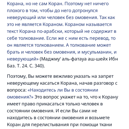
Корана, но не сам Коран. Поэтому нет ничего
плохого в том, чтобы до него дотронулся
неверующий или человек без омовения. Так как
это не является Кораном. Кораном называется
текст Корана по-арабски, который не содержит в
себе толкование. Если же с ним есть перевод, то
он является толкованием. А толкование может
брать и человек без омовения, и мусульманин, и
неверующий
(Маджму‘ аль-фатауа аш-шейх Ибн
Баз. Т. 24. С. 340).
Поэтому, Вы можете вежливо указать на запрет
неверующему касаться Корана, начав разговор с
вопроса:
Находитесь ли Вы в состоянии
омовения?
Это вопрос укажет на то, что к Корану
имеет право прикасаться только человек в
состоянии омовения. И если Вы сами не
находитесь в состоянии омовения и возьмете
Коран для перелистывания при помощи ткани