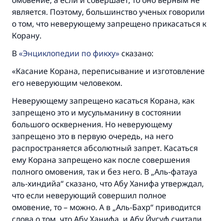
омовение, а если и совершает, то оно верным не
является. Поэтому, большинство ученых говорили
о том, что неверующему запрещено прикасаться к
Корану.
В
Энциклопедии по фикху
сказано:
«Касание Корана, переписывание и изготовление
его неверующим человеком.
Неверующему запрещено касаться Корана, как
запрещено это и мусульманину в состоянии
большого осквернения. Но неверующему
запрещено это в первую очередь, на него
распространяется абсолютный запрет. Касаться
ему Корана запрещено как после совершения
полного омовения, так и без него. В „Аль-фатауа
аль-хиндийа“ сказано, что Абу Ханифа утверждал,
что если неверующий совершил полное
омовение, то – можно. А в „Аль-Бахр“ приводится
слова о том, что Абу Ханифа, и Абу Йусуф считали