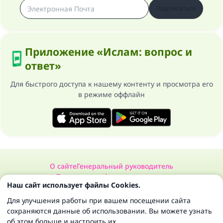
Подписаться
Приложение «Ислам: вопрос и
ответ»
Для быстрого доступа к нашему контенту и просмотра его
в режиме оффлайн
О сайте
Генеральный руководитель
Политика конфиденциальности
Наш сайт использует файлы Cookies.
Сайт «Ислам: вопрос и ответ». Все права защищены 1997-2025 ©
Для улучшения работы при вашем посещении сайта
сохраняются данные об использовании. Вы можете узнать
об этом больше и настроить их.