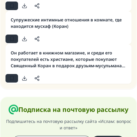
Супружеские интимные отношения в комнате, где
находится мусхаф (Коран)
Ответ № 110845 помог сохранить
брак.
Он работает в книжном магазине, и среди его
Помогите нам предоставить ответы Умме
покупателей есть христиане, которые покупают
Священный Коран в подарок друзьям-мусульманам.
Посланник Аллаха, мир ему и
Могут ли они касаться его?
благословение, сказал:
«Указавшему на благое (полагается) такая
же награда как и совершившему его»
(МУСЛИМ, № 1893).
Подписка на почтовую рассылку
Подпишитесь на почтовую рассылку сайта «Ислам: вопрос
Участвуйте сейчас!
и ответ»