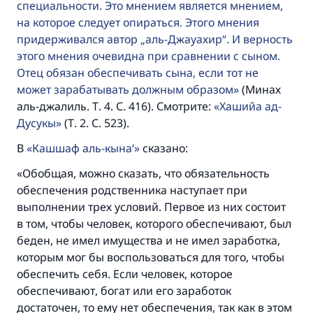
специальности. Это мнением является мнением,
Ответ № 110845 помог сохранить
на которое следует опираться. Этого мнения
придерживался автор „аль-Джауахир“. И верность
брак.
этого мнения очевидна при сравнении с сыном.
Отец обязан обеспечивать сына, если тот не
Помогите нам предоставить ответы Умме
может зарабатывать должным образом
(Минах
Посланник Аллаха, мир ему и
аль-джалиль. Т. 4. С. 416). Смотрите:
Хашийа ад-
благословение, сказал:
Дусукы
(Т. 2. С. 523).
«Указавшему на благое (полагается) такая
же награда как и совершившему его»
В
Кашшаф аль-кына‘
сказано:
(МУСЛИМ, № 1893).
«Обобщая, можно сказать, что обязательность
обеспечения родственника наступает при
выполнении трех условий. Первое из них состоит
Участвуйте сейчас!
в том, чтобы человек, которого обеспечивают, был
беден, не имел имущества и не имел заработка,
которым мог бы воспользоваться для того, чтобы
обеспечить себя. Если человек, которое
обеспечивают, богат или его заработок
достаточен, то ему нет обеспечения, так как в этом