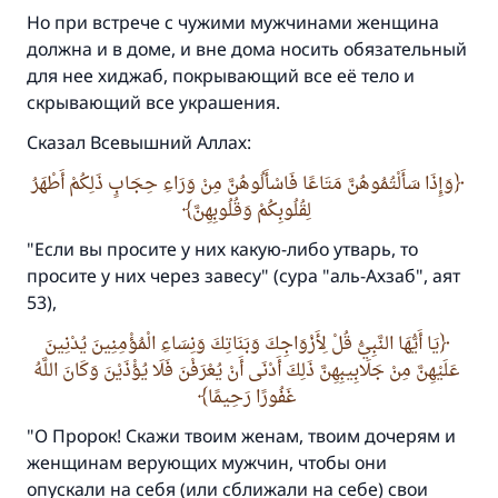
Но при встрече с чужими мужчинами женщина
должна и в доме, и вне дома носить обязательный
для нее хиджаб, покрывающий все её тело и
скрывающий все украшения.
Сказал Всевышний Аллах:
وَإِذَا سَأَلْتُمُوهُنَّ مَتَاعًا فَاسْأَلُوهُنَّ مِنْ وَرَاءِ حِجَابٍ ذَلِكُمْ أَطْهَرُ
لِقُلُوبِكُمْ وَقُلُوبِهِنَّ
Ответ № 110845 помог сохранить
"Если вы просите у них какую-либо утварь, то
брак.
просите у них через завесу" (сура "аль-Ахзаб", аят
53),
Помогите нам предоставить ответы Умме
يَا أَيُّهَا النَّبِيُّ قُلْ لِأَزْوَاجِكَ وَبَنَاتِكَ وَنِسَاءِ الْمُؤْمِنِينَ يُدْنِينَ
Посланник Аллаха, мир ему и
عَلَيْهِنَّ مِنْ جَلَابِيبِهِنَّ ذَلِكَ أَدْنَى أَنْ يُعْرَفْنَ فَلَا يُؤْذَيْنَ وَكَانَ اللَّهُ
благословение, сказал:
غَفُورًا رَحِيمًا
«Указавшему на благое (полагается) такая
же награда как и совершившему его»
"О Пророк! Скажи твоим женам, твоим дочерям и
женщинам верующих мужчин, чтобы они
(МУСЛИМ, № 1893).
опускали на себя (или сближали на себе) свои