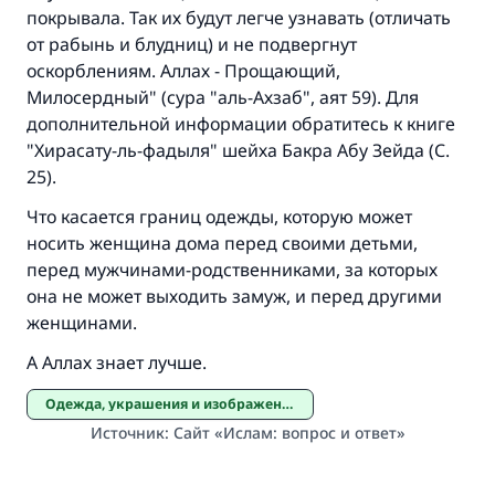
покрывала. Так их будут легче узнавать (отличать
от рабынь и блудниц) и не подвергнут
Участвуйте сейчас!
оскорблениям. Аллах - Прощающий,
Милосердный" (сура "аль-Ахзаб", аят 59). Для
дополнительной информации обратитесь к книге
"Хирасату-ль-фадыля" шейха Бакра Абу Зейда (С.
25).
Что касается границ одежды, которую может
носить женщина дома перед своими детьми,
перед мужчинами-родственниками, за которых
она не может выходить замуж, и перед другими
женщинами.
А Аллах знает лучше.
Одежда, украшения и изображения
Источник
:
Сайт «Ислам: вопрос и ответ»