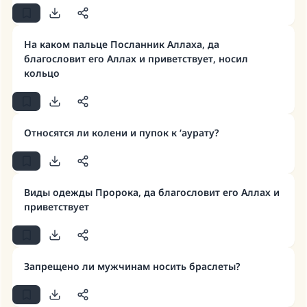
На каком пальце Посланник Аллаха, да
благословит его Аллах и приветствует, носил
кольцо
Относятся ли колени и пупок к ‘аурату?
Ответ № 110845 помог сохранить
Виды одежды Пророка, да благословит его Аллах и
брак.
приветствует
Помогите нам предоставить ответы Умме
Посланник Аллаха, мир ему и
благословение, сказал:
Запрещено ли мужчинам носить браслеты?
«Указавшему на благое (полагается) такая
же награда как и совершившему его»