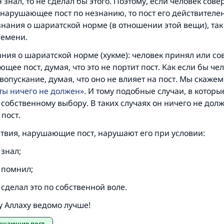
н знал, то не сделал бы этого. Поэтому, если человек сов
Указавшему на благое (полагается) такая же награда как
нарушающее пост по незнанию, то пост его действителен,
совершившему его»
знания о шариатской норме (в отношении этой вещи), так 
ремени.
(МУСЛИМ, № 1893).
ния о шариатской норме (хукме): человек принял или с
щее пост, думая, что это не портит пост. Как если бы че
Участвуйте сейчас!
опускание, думая, что оно не влияет на пост. Мы скажем
 ты ничего не должен
. И тому подобные случаи, в которы
 собственному выбору. В таких случаях он ничего не долж
пост.
ствия, нарушающие пост, нарушают его при условии:
 знал;
к помнил;
к сделал это по собственной воле.
 Аллаху ведомо лучше!
рушающие пост