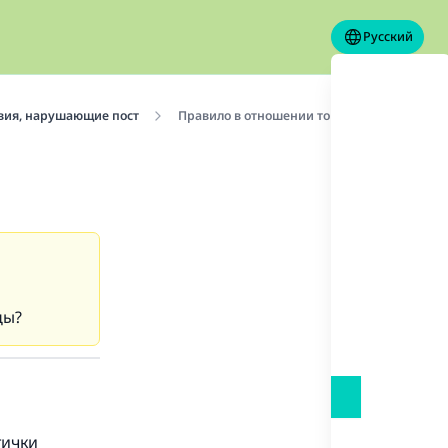
Русский
вия, нарушающие пост
Правило в отношении того, нарушает пост.
цы?
тички