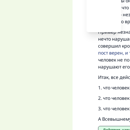
как если бы о
«
принял нечто 
случае его не
незнания о в
Пример незна
нечто нарушаю
совершил кров
пост верен, и
человек не по
нарушают его 
Итак, все дей
1. что человек
2. что челове
3. что челове
А Всевышнему
Действия, на