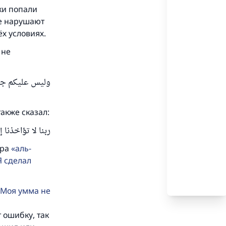
чки попали
ые нарушают
ёх условиях.
 не
وليس عليكم جنا
 также сказал:
ربنا لا تؤاخذنا 
ура
аль-
Я сделал
.
Моя умма не
 ошибку, так