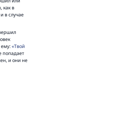
ершил или
 и
 как в
и в случае
овершил
ловек
 ему:
Твой
е попадает
ен, и они не