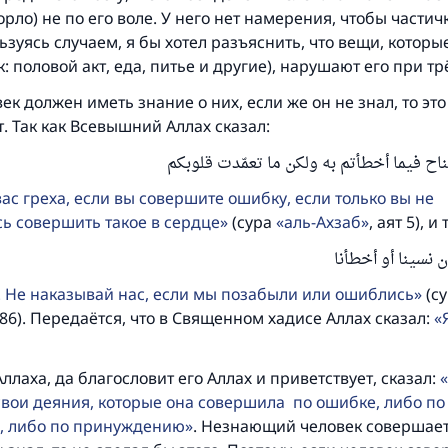
орло) не по его воле. У него нет намерения, чтобы части
ьзуясь случаем, я бы хотел разъяснить, что вещи, котор
к: половой акт, еда, питье и другие), нарушают его при тр
ек должен иметь знание о них, если же он не знал, то это
. Так как Всевышний Аллах сказал:
ح فيما أخطأتم به ولكن ما تعمّدت قلوبكم
вас греха, если вы совершите ошибку, если только вы не
ь совершить такое в сердце
(сура
аль-Ахзаб
, аят 5), и
إن نسينا أو أخطأنا
! Не наказывай нас, если мы позабыли или ошиблись
(с
 286). Передаётся, что в Священном хадисе Аллах сказал:
Ответ № 110845 помог сохранить брак
ллаха, да благословит его Аллах и приветствует, сказал:
 свои деяния, которые она совершила по ошибке, либо по
Помогите нам предоставить ответы Умме
, либо по принуждению
. Незнающий человек совершает
Посланник Аллаха, мир ему и благословение, сказал: