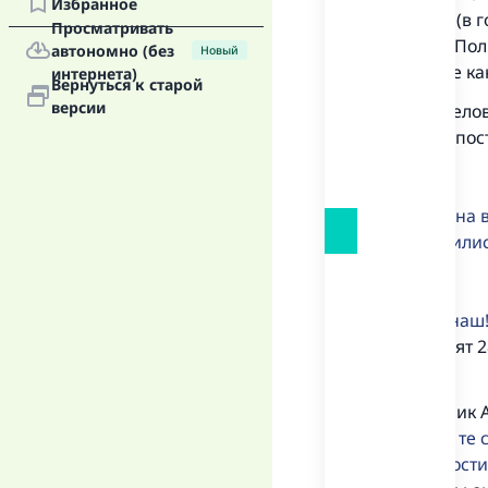
Избранное
попадают (в г
Просматривать
вовнутрь. Пол
автономно (без
Новый
пост (такие ка
интернета)
Вернуться к старой
версии
Первое. Челов
нарушает пост
Не будет на 
вознамерилис
Господь наш
Бакара
, аят
это
.
И посланник А
ответит за те
забывчивости