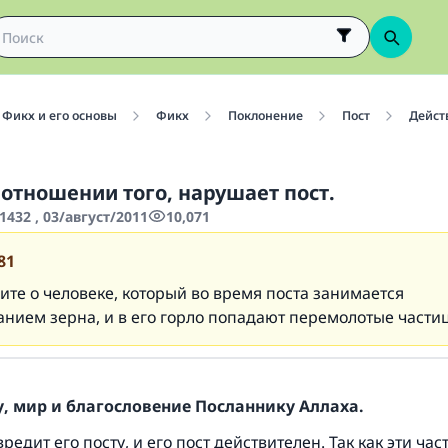
Фикх и его основы
Фикх
Поклонение
Пост
Дейст
 отношении того, нарушает пост.
432 , 03/август/2011
10,071
81
ите о человеке, который во время поста занимается
нием зерна, и в его горло попадают перемолотые части
, мир и благословение Посланнику Аллаха.
редит его посту, и его пост действителен. Так как эти час