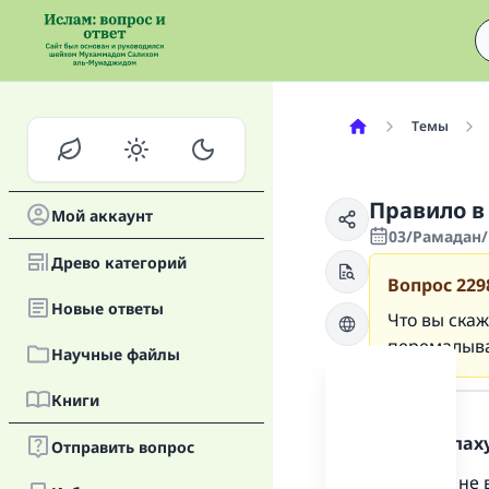
Темы
Правило в
Мой аккаунт
03/Рамадан/1
Древо категорий
Вопрос
229
Новые oтветы
Что вы скаж
перемалыва
Научные файлы
Ответ
Книги
Хвала Аллаху
Отправить вопрос
Подобное не в