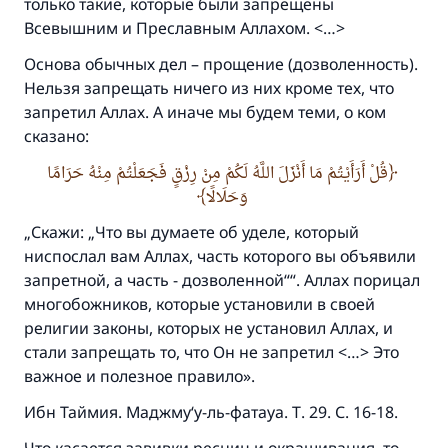
только такие, которые были запрещены
Помогите нам предоставить ответы Умме
Всевышним и Преславным Аллахом. <…>
Посланник Аллаха, мир ему и
Основа обычных дел – прощение (дозволенность).
благословение, сказал:
Нельзя запрещать ничего из них кроме тех, что
«Указавшему на благое (полагается) такая
запретил Аллах. А иначе мы будем теми, о ком
же награда как и совершившему его»
сказано:
(МУСЛИМ, № 1893).
قُلْ أَرَأَيْتُمْ مَا أَنْزَلَ اللَّهُ لَكُمْ مِنْ رِزْقٍ فَجَعَلْتُمْ مِنْهُ حَرَامًا
وَحَلَالًا
Участвуйте сейчас!
„Скажи: „Что вы думаете об уделе, который
ниспослал вам Аллах, часть которого вы объявили
запретной, а часть - дозволенной““. Аллах порицал
многобожников, которые установили в своей
религии законы, которых не установил Аллах, и
стали запрещать то, что Он не запретил <…> Это
важное и полезное правило».
Ибн Таймия. Маджму‘у-ль-фатауа. Т. 29. С. 16-18.