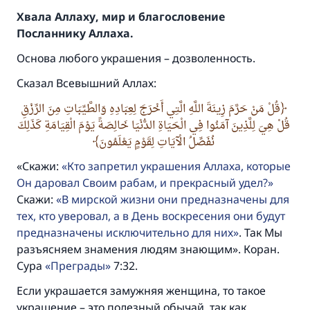
Хвала Аллаху, мир и благословение
Посланнику Аллаха.
Основа любого украшения – дозволенность.
Сказал Всевышний Аллах:
قُلْ مَنْ حَرَّمَ زِينَةَ اللَّهِ الَّتِي أَخْرَجَ لِعِبَادِهِ وَالطَّيِّبَاتِ مِنَ الرِّزْقِ
قُلْ هِيَ لِلَّذِينَ آمَنُوا فِي الْحَيَاةِ الدُّنْيَا خَالِصَةً يَوْمَ الْقِيَامَةِ كَذَلِكَ
نُفَصِّلُ الْآيَاتِ لِقَوْمٍ يَعْلَمُونَ
«Скажи:
Кто запретил украшения Аллаха, которые
Он даровал Своим рабам, и прекрасный удел?
Скажи:
В мирской жизни они предназначены для
тех, кто уверовал, а в День воскресения они будут
предназначены исключительно для них
. Так Мы
разъясняем знамения людям знающим». Коран.
Сура
Преграды
7:32.
Если украшается замужняя женщина, то такое
украшение – это полезный обычай, так как