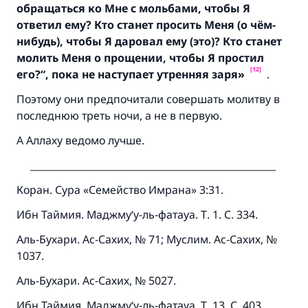
обращаться ко Мне с мольбами,
чтобы Я
ответил ему
?
Кто станет просить Меня
(
о чём
-
нибудь
),
чтобы Я даровал ему
(
это
)?
Кто станет
молить Меня о прощении
,
чтобы Я простил
[12]
его
?
“, пока не наступает утренняя заря»
.
Поэтому они предпочитали совершать молитву в
последнюю треть ночи, а не в первую.
А Аллаху ведомо лучше.
___________________________________________________
Коран. Сура «Семейство Имрана» 3:31.
Ибн Таймия. Маджму‘у-ль-фатауа. Т. 1. С. 334.
Аль-Бухари. Ас-Сахих, № 71; Муслим. Ас-Сахих, №
1037.
Аль-Бухари. Ас-Сахих, № 5027.
Ибн Таймия. Маджму‘у-ль-фатауа. Т. 13. С. 403.