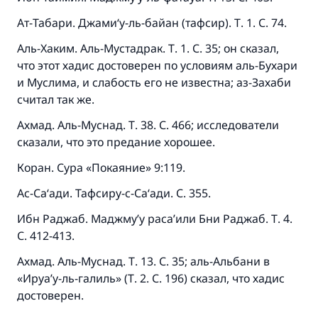
Ат-Табари. Джами‘у-ль-байан (тафсир). Т. 1. С. 74.
Аль-Хаким. Аль-Мустадрак. Т. 1. С. 35; он сказал,
что этот хадис достоверен по условиям аль-Бухари
и Муслима, и слабость его не известна; аз-Захаби
считал так же.
Ахмад. Аль-Муснад. Т. 38. С. 466; исследователи
сказали, что это предание хорошее.
Коран. Сура «Покаяние» 9:119.
Ас-Са‘ади. Тафсиру-с-Са‘ади. С. 355.
Ибн Раджаб. Маджму’у раса’или Бни Раджаб. Т. 4.
С. 412-413.
Ахмад. Аль-Муснад. Т. 13. С. 35; аль-Альбани в
«Ируа’у-ль-галиль» (Т. 2. С. 196) сказал, что хадис
достоверен.