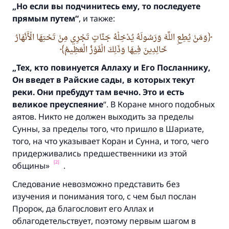
„Но если вы подчинитесь ему,
то последуете
прямым путем“
, и также:
وَمَنْ يُطِعِ اللَّهَ وَرَسُولَهُ يُدْخِلْهُ جَنَّاتٍ تَجْرِي مِنْ تَحْتِهَا الْأَنْهَارُ
خَالِدِينَ فِيهَا وَذَلِكَ الْفَوْزُ الْعَظِيمُ
„Тех,
кто повинуется Аллаху и Его Посланнику,
Он введет в Райские сады,
в которых текут
реки.
Они пребудут там вечно.
Это и есть
великое преуспеяние
“. В Коране много подобных
аятов. Никто не должен выходить за пределы
Сунны, за пределы того, что пришло в Шариате,
того, на что указывает Коран и Сунна, и того, чего
придерживались предшественники из этой
[2]
общины»
.
Следование невозможно представить без
изучения и понимания того, с чем был послан
Пророк, да благословит его Аллах и
облагодетельствует, поэтому первым шагом в