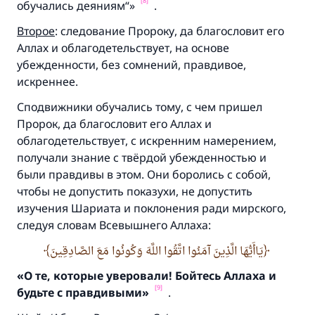
[8]
обучались деяниям“»
.
Ответ № 110845 помог сохранить
Второе
: следование Пророку, да благословит его
Аллах и облагодетельствует, на основе
брак.
убежденности, без сомнений, правдивое,
искреннее.
Помогите нам предоставить ответы Умме
Сподвижники обучались тому, с чем пришел
Посланник Аллаха, мир ему и
Пророк, да благословит его Аллах и
благословение, сказал:
облагодетельствует, с искренним намерением,
«Указавшему на благое (полагается) такая
же награда как и совершившему его»
получали знание с твёрдой убежденностью и
были правдивы в этом. Они боролись с собой,
(МУСЛИМ, № 1893).
чтобы не допустить показухи, не допустить
изучения Шариата и поклонения ради мирского,
следуя словам Всевышнего Аллаха:
Участвуйте сейчас!
يَاأَيُّهَا الَّذِينَ آمَنُوا اتَّقُوا اللَّهَ وَكُونُوا مَعَ الصَّادِقِينَ
«О те,
которые уверовали! Бойтесь Аллаха и
[9]
будьте с правдивыми»
.