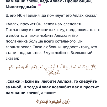
вам ваши грехи,
ведь Аллах - Прощающий,
[1]
Милосердный»
.
Шейх Ибн Таймия, да помилует его Аллах, сказал:
«Аллах, пречист Он, велел нам следовать
Посланнику и подчиниться ему, поддерживать его
и любить, а также любить Аллаха и Его
посланника больше всего остального. Он
гарантировал Свою любовь и щедрость тому, кто
станет подчиняться Ему и любить. Всевышний
сказал:
قُلْ إِنْ كُنْتُمْ تُحِبُّونَ اللَّهَ فَاتَّبِعُونِي يُحْبِبْكُمُ اللَّهُ وَيَغْفِرْ لَكُمْ
ذُنُوبَكُمْ
„
Скажи:
«Если вы любите Аллаха, то следуйте
за мной,
и тогда Аллах возлюбит вас и простит
вам ваши грехи
“, а также:
وَإِنْ تُطِيعُوهُ تَهْتَدُوا