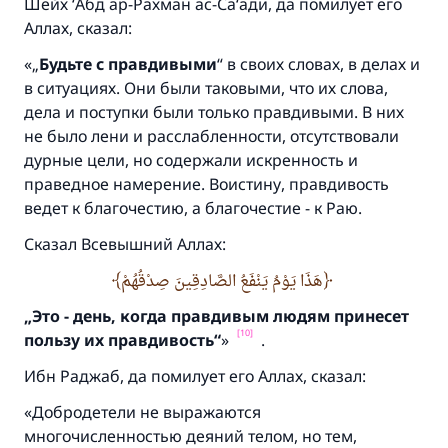
Шейх ‘Абд ар-Рахман ас-Са‘ади, да помилует его
Аллах, сказал:
«„
Будьте с правдивыми
“ в своих словах, в делах и
в ситуациях. Они были таковыми, что их слова,
дела и поступки были только правдивыми. В них
не было лени и расслабленности, отсутствовали
дурные цели, но содержали искренность и
праведное намерение. Воистину, правдивость
ведет к благочестию, а благочестие - к Раю.
Сказал Всевышний Аллах:
هَذَا يَوْمُ يَنْفَعُ الصَّادِقِينَ صِدْقُهُمْ
„Это - день,
когда правдивым людям принесет
[10]
пользу их правдивость“
»
.
Ибн Раджаб, да помилует его Аллах, сказал:
«Добродетели не выражаются
многочисленностью деяний телом, но тем,