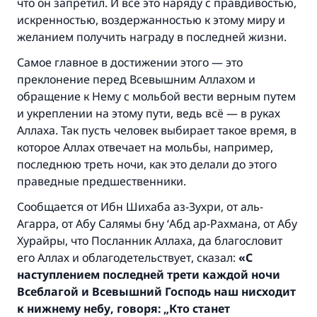
что он запретил. И все это наряду с правдивостью,
искренностью, воздержанностью к этому миру и
желанием получить награду в последней жизни.
Самое главное в достижении этого — это
преклонение перед Всевышним Аллахом и
обращение к Нему с мольбой вести верным путем
и укреплении на этому пути, ведь всё — в руках
Аллаха. Так пусть человек выбирает такое время, в
которое Аллах отвечает на мольбы, например,
последнюю треть ночи, как это делали до этого
праведные предшественники.
Сообщается от Ибн Шихаба аз-Зухри, от аль-
Агарра, от Абу Салямы бну ‘Абд ар-Рахмана, от Абу
Хурайры, что Посланник Аллаха, да благословит
его Аллах и облагодетельствует, сказал:
«С
наступлением последней трети каждой ночи
Всеблагой и Всевышний Господь наш нисходит
к нижнему небу
, говоря:
„Кто станет