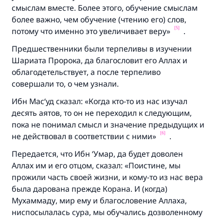
смыслам вместе. Более этого, обучение смыслам
более важно, чем обучение (чтению его) слов,
[5]
потому что именно это увеличивает веру»
.
Предшественники были терпеливы в изучении
Шариата Пророка, да благословит его Аллах и
облагодетельствует, а после терпеливо
совершали то, о чем узнали.
Ибн Мас‘уд сказал:
«Когда кто-то из нас изучал
десять аятов, то он не переходил к следующим,
пока не понимал смысл и значение предыдущих и
[6]
не действовал в соответствии с ними»
.
Передается, что Ибн ‘Умар, да будет доволен
Аллах им и его отцом, сказал:
«Поистине, мы
прожили часть своей жизни, и кому-то из нас вера
была дарована прежде Корана. И (когда)
Мухаммаду, мир ему и благословение Аллаха,
ниспосылалась сура, мы обучались дозволенному