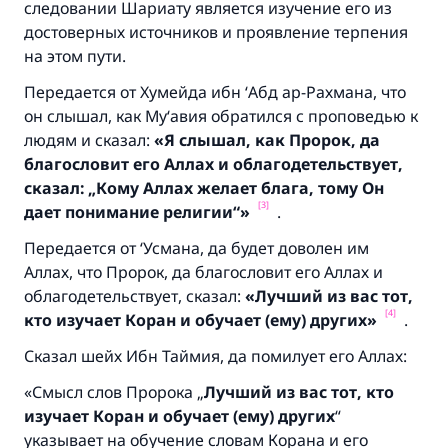
следовании Шариату является изучение его из
достоверных источников и проявление терпения
на этом пути.
Передается от Хумейда ибн ‘Абд ар-Рахмана, что
он слышал, как Му‘авия обратился с проповедью к
людям и сказал:
«Я слышал, как Пророк, да
благословит его Аллах и облагодетельствует,
сказал: „Кому Аллах желает блага, тому Он
[3]
дает понимание религии“»
.
Передается от ‘Усмана, да будет доволен им
Аллах, что Пророк, да благословит его Аллах и
облагодетельствует, сказал:
«Лучший из вас тот,
[4]
кто изучает Коран и обучает (ему) других»
.
Сказал шейх Ибн Таймия, да помилует его Аллах:
«Смысл слов Пророка „
Лучший из вас тот, кто
изучает Коран и обучает (ему) других
“
указывает на обучение словам Корана и его