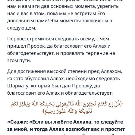
нам и вам эти два основных момента, укрепить
нас и вас в этом, пока мы не встретим Его
довольным нами! Эти моменты заключены в
следующем.
Первое
: стремиться следовать всему, с чем
пришел Пророк, да благословит его Аллах и
облагодетельствует, и проявлять терпение на
этом пути.
Для достижения высокой степени пред Аллахом,
как это обусловил Аллах, необходимо следовать
Шариату, который был дан Пророку, да
благословит его Аллах и облагодетельствует:
قُلْ إِنْ كُنْتُمْ تُحِبُّونَ اللَّهَ فَاتَّبِعُونِي يُحْبِبْكُمُ اللَّهُ وَيَغْفِرْ لَكُمْ
ذُنُوبَكُمْ وَاللَّهُ غَفُورٌ رَحِيمٌ
«Скажи:
«Если вы любите Аллаха, то следуйте
за мной,
и тогда Аллах возлюбит вас и простит