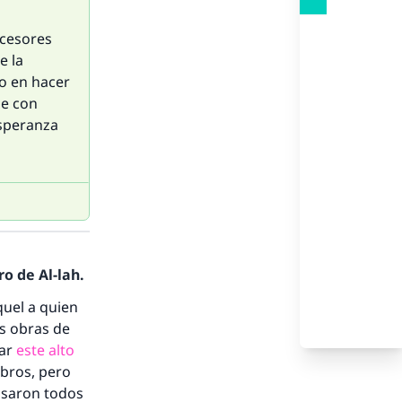
ecesores
e la
o en hacer
se con
esperanza
o de Al-lah.
quel a quien
es obras de
zar
este alto
ibros, pero
asaron todos