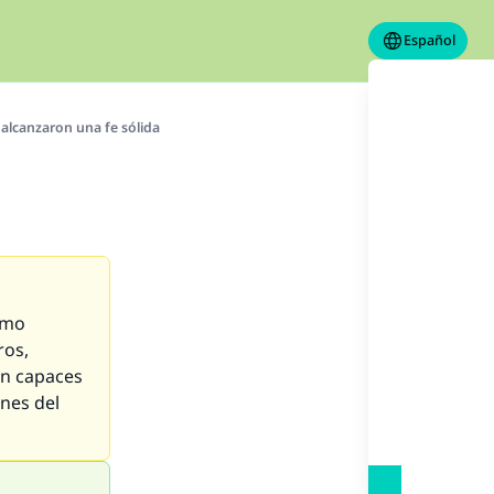
Español
alcanzaron una fe sólida
ómo
ros,
on capaces
ones del