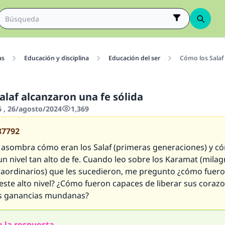
as
Educación y disciplina
Educación del ser
Cómo los Salaf 
alaf alcanzaron una fe sólida
6 , 26/agosto/2024
1,369
87792
 asombra cómo eran los
Salaf
(primeras generaciones) y c
n nivel tan alto de fe. Cuando leo sobre los
Karamat
(milag
raordinarios) que les sucedieron, me pregunto ¿cómo fuer
este alto nivel? ¿Cómo fueron capaces de liberar sus coraz
s ganancias mundanas?
 la respuesta