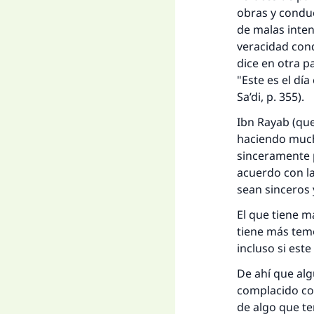
obras y conduc
de malas inten
veracidad condu
dice en otra pa
"Este es el día
Sa’di
, p. 355).
Ibn Rayab (que 
haciendo mucha
sinceramente p
acuerdo con l
sean sinceros 
El que tiene m
tiene más temo
incluso si est
De ahí que alg
complacido co
de algo que te