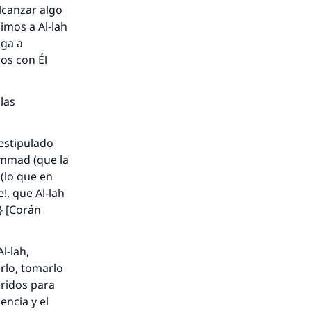
alcanzar algo
dimos a Al-lah
aga a
os con Él
 las
 estipulado
ammad (que la
 (lo que en
!, que Al-lah
} [Corán
l-lah,
rlo, tomarlo
ridos para
encia y el