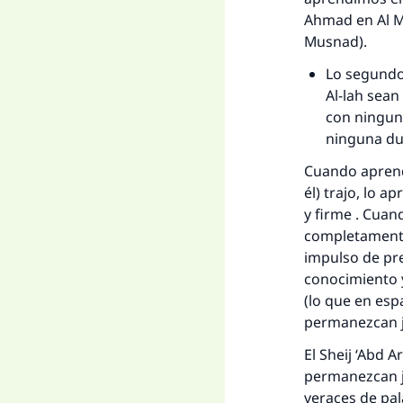
Ahmad en
Al 
Musnad
).
Lo segundo 
Al-lah sean
con ningun
ninguna du
Cuando aprendi
él) trajo, lo 
y firme . Cua
completamente 
impulso de pr
conocimiento y
(lo que en esp
permanezcan ju
El
Sheij
‘Abd Ar
permanezcan ju
veraces de pal