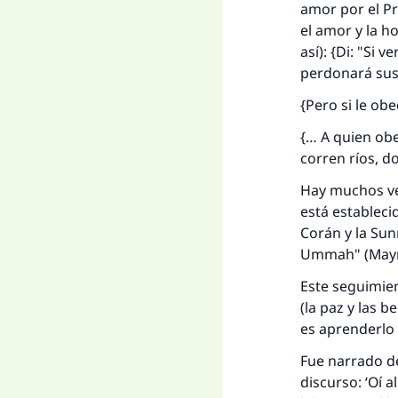
amor por el Pr
el amor y la ho
así): {Di: "Si
perdonará sus 
{Pero si le ob
{… A quien obe
corren ríos, d
Hay muchos ver
está estableci
Corán y la
Sun
Ummah
" (
May
Este seguimien
(la paz y las b
es aprenderlo 
Fue narrado d
discurso: ‘Oí a