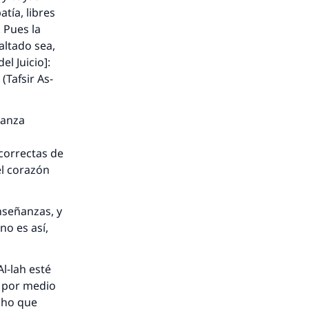
tía, libres
 Pues la
xaltado sea,
el Juicio]:
 (
Tafsir As-
canza
 correctas de
el corazón
nseñanzas, y
no es así,
l-lah esté
e por medio
cho que