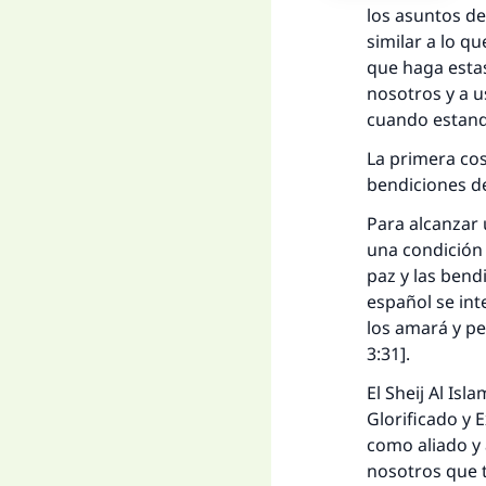
los asuntos de
similar a lo q
que haga estas
nosotros y a u
cuando estand
La primera cos
bendiciones de 
Para alcanzar u
una condición 
paz y las bendi
español se int
los amará y pe
3:31].
El
Sheij
Al Isla
Glorificado y 
como aliado y
nosotros que t