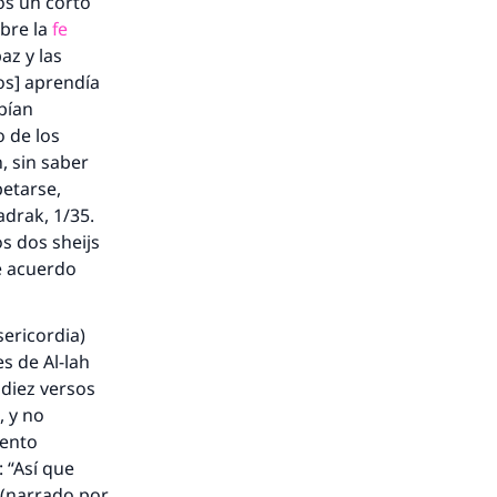
os un corto
obre la
fe
az y las
os] aprendía
ebían
o de los
, sin saber
etarse,
adrak
, 1/35.
los dos
sheijs
e acuerdo
ericordia)
s de Al-lah
 diez versos
, y no
iento
 “Así que
 (narrado por