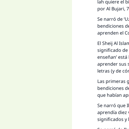
lah quiere el
por Al Bujari, 
Se narró de ‘U
bendiciones de
aprenden el Co
El
Sheij
Al Isla
significado de
enseñan’ está 
aprender sus s
letras (y de có
Las primeras g
bendiciones de
La 
que habían ap
Se narró que I
D
aprendía diez
significados y