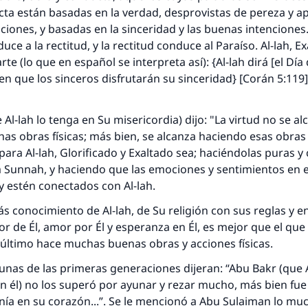
ta están basadas en la verdad, desprovistas de pereza y apa
ciones, y basadas en la sinceridad y las buenas intenciones.
ce a la rectitud, y la rectitud conduce al Paraíso. Al-lah, E
rte (lo que en español se interpreta así): {Al-lah dirá [el Día d
 en que los sinceros disfrutarán su sinceridad} [Corán 5:119]
Al-lah lo tenga en Su misericordia) dijo: "La virtud no se al
s obras físicas; más bien, se alcanza haciendo esas obras
ara Al-lah, Glorificado y Exaltado sea; haciéndolas puras y
a
Sunnah
, y haciendo que las emociones y sentimientos en 
y estén conectados con Al-lah.
ás conocimiento de Al-lah, de Su religión con sus reglas y e
r de Él, amor por Él y esperanza en Él, es mejor que el que 
e último hace muchas buenas obras y acciones físicas.
unas de las primeras generaciones dijeran: “Abu Bakr (que A
n él) no los superó por ayunar y rezar mucho, más bien fu
nía en su corazón...”. Se le mencionó a Abu Sulaiman lo mu