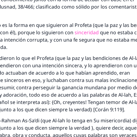
Musnad
, 38/466; clasificado como sólido por los comentaris
es la forma en que siguieron al Profeta (que la paz y las b
 con él), porque lo siguieron con
sinceridad
que no estaba 
a intención corrupta, y con una fe segura que no estaba m
da.
eron lo que el Profeta (que la paz y las bendiciones de Al-
aprendieron con una intención sincera, y lo aprendieron con 
ndo actuaban de acuerdo a lo que habían aprendido, eran
sinceros en eso, y luchaban contra sus malas inclinaciones
esumir, contra perseguir la ganancia mundana por medio d
 adoración, todo eso de acuerdo a las palabras de Al-lah, E
añol se interpreta así): {Oh, creyentes! Tengan temor de Al-l
nto a los que dicen siempre la verdad} [Corán 9:119].
-Rahman As-Sa’di (que Al-lah lo tenga en Su misericordia) dij
nto a los que dicen siempre la verdad }, quiere decir, aque
abra, obra y conducta, aquellos cuyas palabras son veraces