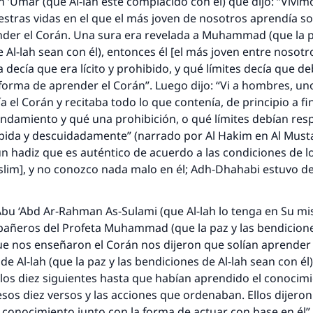
n ‘Umar (que Al-lah esté complacido con él) que dijo: “Vivim
misma recompensa que aquellos que lo realicen."
stras vidas en el que el más joven de nosotros aprendía s
(MUSLIM, 1893)
nder el Corán. Una sura era revelada a Muhammad (que la p
 Al-lah sean con él), entonces él [el más joven entre nosotr
a decía que era lícito y prohibido, y qué límites decía que d
Contribuir
 forma de aprender el Corán”. Luego dijo: “Vi a hombres, un
 el Corán y recitaba todo lo que contenía, de principio a fin
ndamiento y qué una prohibición, o qué límites debían resp
ápida y descuidadamente” (narrado por Al Hakim en
Al Must
 un
hadiz
que es auténtico de acuerdo a las condiciones de 
uslim], y no conozco nada malo en él; Adh-Dhahabi estuvo d
bu ‘Abd Ar-Rahman As-Sulami (que Al-lah lo tenga en Su mis
pañeros del Profeta Muhammad (que la paz y las bendicione
ue nos enseñaron el Corán nos dijeron que solían aprender
e Al-lah (que la paz y las bendiciones de Al-lah sean con él)
os diez siguientes hasta que habían aprendido el conocim
sos diez versos y las acciones que ordenaban. Ellos dijeron:
conocimiento junto con la forma de actuar con base en él”