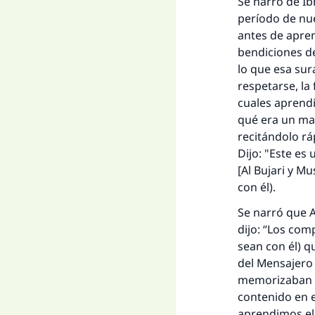
Se narró de Ib
período de nue
antes de apre
bendiciones de
lo que esa sur
respetarse, la
cuales aprendía
qué era un ma
recitándolo r
Dijo: "Este es
[Al Bujari y M
con él).
Se narró que A
dijo: “Los com
sean con él) q
del Mensajero d
memorizaban l
contenido en e
aprendimos el 