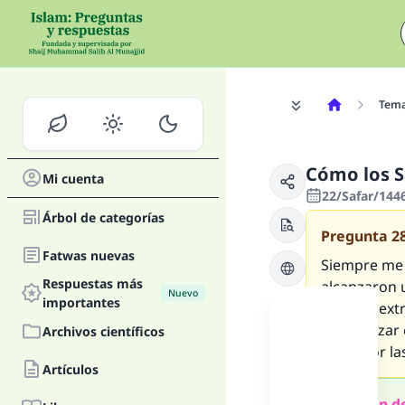
Tem
Cómo los S
Mi cuenta
22/Safar/144
Árbol de categorías
Pregunta
2
Fatwas nuevas
Siempre me
Respuestas más
alcanzaron u
Nuevo
importantes
eventos ext
de alcanzar 
Archivos científicos
amor por la
Artículos
Resumen de