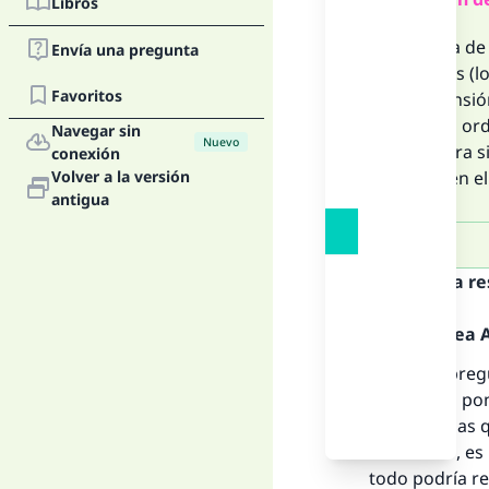
Libros
La forma de 
Envía una pregunta
virtuosos (l
Favoritos
comprensión
lo que él or
Navegar sin
Nuevo
verdadera s
conexión
Volver a la versión
puesta en el
antigua
Texto de la r
Alabado sea Al
Usted ha pregu
Al-lah se lo po
rectitud a la
nivel de fe
, es
todo podría r