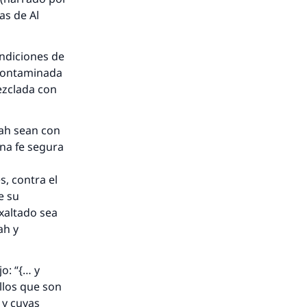
tas de
Al
endiciones de
contaminada
ezclada con
lah sean con
una fe segura
, contra el
e su
xaltado sea
ah y
o: “{… y
llos que son
 y cuyas