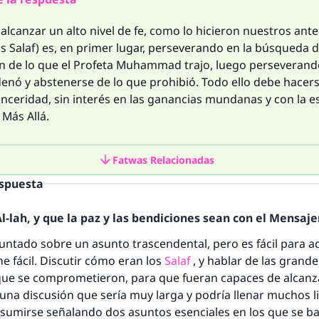
alcanzar un alto nivel de fe, como lo hicieron nuestros ant
os Salaf) es, en primer lugar, perseverando en la búsqueda d
 de lo que el Profeta Muhammad trajo, luego perseverand
denó y abstenerse de lo que prohibió. Todo ello debe hacer
inceridad, sin interés en las ganancias mundanas y con la 
 Más Allá.
Fatwas Relacionadas
espuesta
-lah, y que la paz y las bendiciones sean con el Mensajer
ntado sobre un asunto trascendental, pero es fácil para a
ne fácil. Discutir cómo eran los
Salaf
, y hablar de las grand
s que se comprometieron, para que fueran capaces de alcan
 una discusión que sería muy larga y podría llenar muchos l
esumirse señalando dos asuntos esenciales en los que se b