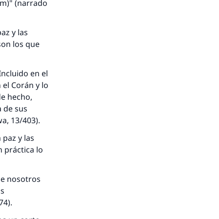
am)" (narrado
az y las
son los que
Incluido en el
 el Corán y lo
de hecho,
a de sus
wa
, 13/403).
 paz y las
 práctica lo
nio.
 de nosotros
A.
us
74).
a