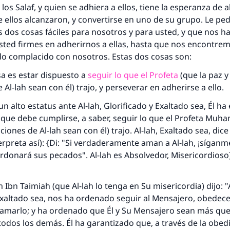
 los
Salaf
, y quien se adhiera a ellos, tiene la esperanza de 
ue ellos alcanzaron, y convertirse en uno de su grupo. Le pe
 dos cosas fáciles para nosotros y para usted, y que nos h
sted firmes en adherirnos a ellas, hasta que nos encontrem
o complacido con nosotros. Estas dos cosas son:
a es estar dispuesto a
seguir lo que el Profeta
(que la paz y
Al-lah sean con él) trajo, y perseverar en adherirse a ello.
n alto estatus ante Al-lah, Glorificado y Exaltado sea, Él ha
que debe cumplirse, a saber, seguir lo que el Profeta Muh
ciones de Al-lah sean con él) trajo. Al-lah, Exaltado sea, dice
erpreta así): {Di: "Si verdaderamente aman a Al-lah, ¡síganme
rdonará sus pecados". Al-lah es Absolvedor, Misericordioso
m
Ibn Taimiah (que Al-lah lo tenga en Su misericordia) dijo: "A
Exaltado sea, nos ha ordenado seguir al Mensajero, obedece
 amarlo; y ha ordenado que Él y Su Mensajero sean más que
odos los demás. Él ha garantizado que, a través de la obedi