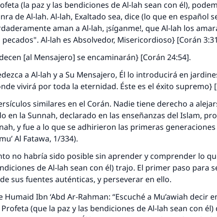
ofeta (la paz y las bendiciones de Al-lah sean con él), pode
nra de Al-lah. Al-lah, Exaltado sea, dice (lo que en español s
 verdaderamente aman a Al-lah, ¡síganme!, que Al-lah los amar
pecados". Al-lah es Absolvedor, Misericordioso} [Corán 3:31
edecen [al Mensajero] se encaminarán} [Corán 24:54].
dezca a Al-lah y a Su Mensajero, Él lo introducirá en jardin
onde vivirá por toda la eternidad. Éste es el éxito supremo} 
sículos similares en el Corán. Nadie tiene derecho a alejar
do en la
Sunnah
, declarado en las enseñanzas del Islam, pr
nah
, y fue a lo que se adhirieron las primeras generaciones
mu’ Al Fatawa
, 1/334).
to no habría sido posible sin aprender y comprender lo que
endiciones de Al-lah sean con él) trajo. El primer paso para s
de sus fuentes auténticas, y perseverar en ello.
e Humaid Ibn ‘Abd Ar-Rahman: “Escuché a Mu’awiah decir e
l Profeta (que la paz y las bendiciones de Al-lah sean con él) de