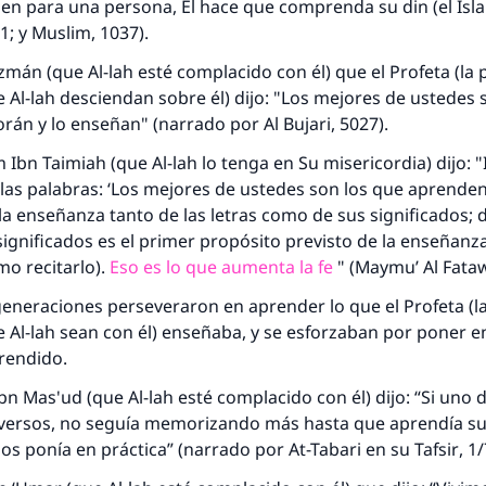
 bien para una persona, Él hace que comprenda su
din
(el Isl
71; y Muslim, 1037).
zmán (que Al-lah esté complacido con él) que el Profeta (la p
 Al-lah desciendan sobre él) dijo: "Los mejores de ustedes 
rán y lo enseñan" (narrado por Al Bujari, 5027).
m
Ibn Taimiah (que Al-lah lo tenga en Su misericordia) dijo: "
 las palabras: ‘Los mejores de ustedes son los que aprenden
la enseñanza tanto de las letras como de sus significados; 
ignificados es el primer propósito previsto de la enseñanz
mo recitarlo).
Eso es lo que aumenta la fe
" (
Maymu’ Al Fata
eneraciones perseveraron en aprender lo que el Profeta (la
 Al-lah sean con él) enseñaba, y se esforzaban por poner en
respuesta no. 110845 salvó un matrimo
rendido.
bn Mas'ud (que Al-lah esté complacido con él) dijo: “Si uno
esde la Q hasta la A, su contribución ayuda a IslamQ
 versos, no seguía memorizando más hasta que aprendía s
Profeta ﷺ dijo:
 los ponía en práctica” (narrado por At-Tabari en su
Tafsir
, 1/
"Una persona que orienta a otros a hacer el bien obtendrá l