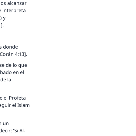
mos alcanzar
e interpreta
á y
].
es donde
[Corán 4:13].
se de lo que
obado en el
 de la
 el Profeta
eguir el Islam
n un
cir: 'Si Al-