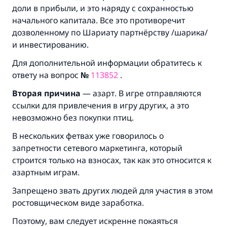
брак.
доли в прибыли, и это наряду с сохранностью
начального капитала. Все это противоречит
Помогите нам предоставить ответы Умме
дозволенному по Шариату партнёрству /шарика/
Посланник Аллаха, мир ему и
и инвестированию.
благословение, сказал:
Для дополнительной информации обратитесь к
«Указавшему на благое (полагается) такая
ответу на вопрос
№
113852
.
же награда как и совершившему его»
Вторая причина
— азарт. В игре отправляются
(МУСЛИМ, № 1893).
ссылки для привлечения в игру других, а это
невозможно без покупки птиц.
Участвуйте сейчас!
В нескольких фетвах уже говорилось о
запретности сетевого маркетинга, который
строится только на взносах, так как это относится к
азартным играм.
Запрещено звать других людей для участия в этом
ростовщическом виде заработка.
Поэтому, вам следует искренне покаяться