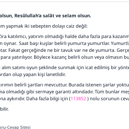
olsun, Resûlullah’a salât ve selam olsun.
rım yapmak iki sebepten dolayı caiz değil:
. Zira katılımcı, yatırım olmadığı halde daha fazla para kazan
n oynar. Saat başı kuşlar belirli yumurta yumurtlar. Yumurt
tar. Fakat gerçeğinde ne bir tavuk var ne de yumurta. Gerç
para yatırılıyor. Böylece kazanç belirli olsun veya olmasın b
110845 Nolu Cevap, bir evliliği kurtardı.
 alım satımı oyun şeklinde sunmak için icat edilmiş bir yönt
Ümmete cevapları ulaştırmak için bizi destekle
dan olup yapan kişi lanetlidir.
Rasulullah ﷺ şöyle dedi:
ırımın belirli şartları mevcuttur. Burada istenen şarlar yoktu
 kim bir hayra yol gösterirse , hayrı yapan kişinin sevabı k
a olmadığı gibi sermaye garanti altındadır. Tüm bunlar meş
ona sevap yazılır.
na aykırıdır. Daha fazla bilgi için (
113852
) nolu sorunun ceva
(MUSLIM 1893)
ilir.
Şimdi katkı yapın!
oru-Cevap Sitesi