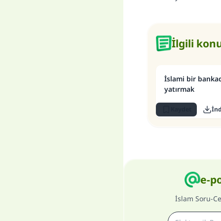
İlgili kon
İslami bir bank
yatırmak
Kaydet
İnd
e-p
İslam Soru-C