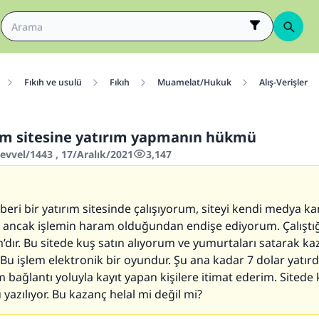
Fıkıh ve usulü
Fıkıh
Muamelat/Hukuk
Alış-Verişler
m sitesine yatırım yapmanın hükmü
evvel/1443 , 17/Aralık/2021
3,147
1
beri bir yatırım sitesinde çalışıyorum, siteyi kendi medya k
, ancak işlemin haram olduğundan endişe ediyorum. Çalıştığ
dır. Bu sitede kuş satın alıyorum ve yumurtaları satarak ka
Bu işlem elektronik bir oyundur. Şu ana kadar 7 dolar yatır
bağlantı yoluyla kayıt yapan kişilere itimat ederim. Sitede
 yazılıyor. Bu kazanç helal mi değil mi?