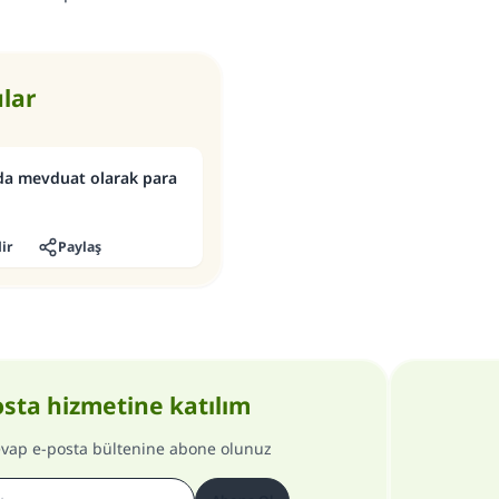
ular
ada mevduat olarak para
ir
Paylaş
osta hizmetine katılım
evap e-posta bültenine abone olunuz