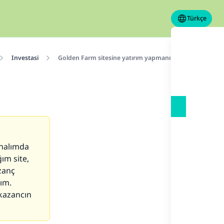
Türkçe
Investasi
Golden Farm sitesine yatırım yapmanın hükmü
analımda
ım site,
zanç
dım.
 kazancın