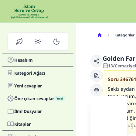
Kategoriler
Golden Far
Hesabım
13/Cemaziyel
Kategori Ağacı
Soru
34676
Yeni cevaplar
Sekiz aydan 
tanıtıyorum
Öne çıkan cevaplar
Yeni
Golden Farm’
sağlıyorum. 
İlmî Dosyalar
Gönderdiğim 
Kitaplar
sabit olduğu