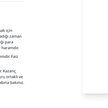
mak için
ladığı zaman
eği para
u haramdır.
emdir. Faiz
r. Kazanç
adar
ru ortaklı ve
bına bakınız.