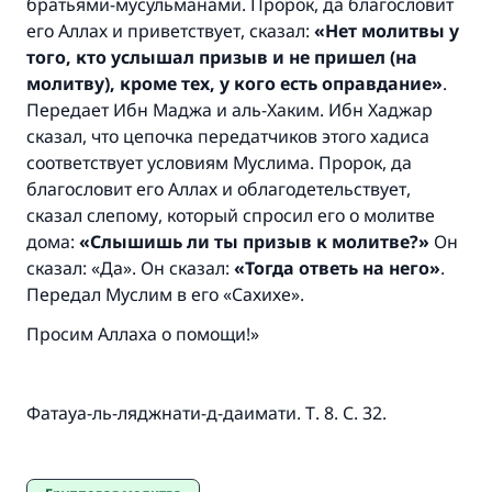
братьями-мусульманами. Пророк, да благословит
его Аллах и приветствует, сказал:
«
Нет молитвы у
(МУСЛИМ, № 1893).
того, кто услышал призыв и не пришел (на
молитву), кроме тех, у кого есть оправдание»
.
Передает Ибн Маджа и аль-Хаким. Ибн Хаджар
Участвуйте сейчас!
сказал, что цепочка передатчиков этого хадиса
соответствует условиям Муслима. Пророк, да
благословит его Аллах и облагодетельствует,
сказал слепому, который спросил его о молитве
дома:
«
Слышишь ли ты призыв к молитве
?
»
Он
сказал: «Да». Он сказал:
«Тогда ответь на него»
.
Передал Муслим в его «Сахихе».
Просим Аллаха о помощи!»
Фатауа-ль-ляджнати-д-даимати. Т. 8. С. 32.