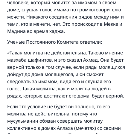
человеке, который молится за имамом в своем
доме, слушая голос имама по громкоговорителю
мечети. Никакого соединения рядов между ним и
теми, кто в мечети, нет. Это происходит в Мекке и
Мадина во время хаджа.
Ученые Постоянного Комитета ответили:
«Такая молитва не действительна. Таково мнение
мазхаба шафиитов, и это сказал Ахмад. Она будет
верной только в том случае, если ряды молящихся
дойдут до дома молящегося, и он сможет
Ответ № 110845 помог сохранить
следовать за имамом, видя его и слушая его
брак.
голос. Такая молитва, как и молитва людей в
рядах, которые достигают его дома, будет верной.
Помогите нам предоставить ответы Умме
Если это условие не будет выполнено, то его
Посланник Аллаха, мир ему и
молитва не действительна, потому что
благословение, сказал:
мусульманин обязан совершать молитву
«Указавшему на благое (полагается) такая
коллективно в домах Аллаха (мечетях) со своими
же награда как и совершившему его»