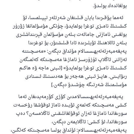
مۇسلىم رىۋايەت قىلغان (1893) ھەدىس
بولغاندەك بولىدۇ
.
ئەمما يۇقىرىدا بايان قىلىنغان شەرتلەر تېپىلمىسا، ئۇ
ئىئائە
كىشىنىڭ نامىزى توغرا بولمايدۇ، چۈنكى مۇسۇلمانغا زۆرۈر
بولغىنى نامازنى جامائەت بىلەن مۇسۇلمان قېرىنداشلىرى
بىلەن ئاللاھنىڭ ئۆيلىرىدە ئادا قىلىشتۇر، بۇ توغرىدا
پەيغەمبەرئەلەيھىسسالام مۇنداق دېگەن: «مەسچىتتە
ئەزاننى ئاڭلاپ ئۈزۈرسىز نامازغا مەسچىتكە كەلمىگەن
كىشىنىڭ نامىزى توغرا بولمايدۇ» [ئىبنى ماجە ۋە ھاكىم
رىۋايىتى. ھاپىز ئىبنى ھەجەر بۇ ھەدىسنىڭ ئىسنادى
مۇسلىمنىڭ شەرتىگە چۈشىدۇ دېگەن.]
پەيغەمبەرئەلەيھىسسالامدىن كۆزى كۆرمەيدىغان ئەما
كىشى مەسچىتكە كەلمەي ئۆيىدە ناماز ئوقۇشقا رۇخسەت
سورىغاندا نامازغا ئەزان ئوقۇلغانلىقىنى ئاڭلامسەن؟ دەپ
سورىغاندا، ئۇ كىشى: ئاڭلايمەن دېگەن،
پەيغەمبەرئەلەيھىسسالام: ئۇنداق بولسا مەسچىتكە كەلگىن،