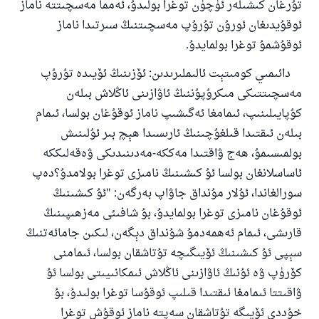
تۇرغان كىشىلەر ئۈچۈن توغرا بولىدۇ، ئەمما مەسچىتتە ناماز
ئوقۇيدىغان ئورۇن تۇرۇپ مەسچىتنىڭ سىرتىدا ناماز
ئوقۇشمۇ توغرا بولمايدۇ.
دائىمىي كومىتېت ئالىملىرىدىن: ئۆزىنىڭ ئۆيىدە تۇرۇپ
مەسچىتتىكى مىكرۇپۇننىڭ ئاۋازىنى ئاڭلاش بىلەن
كۇپايىلىنىپ، ئىمامغا ئەگىشىپ ناماز ئوقۇغان بولسا، ئىمام
بىلەن ئىقتىدا قىلغۇچىنىڭ ئارىسىدا ھېچ بىر ئۇلىنىش
بولمىسىمۇ، ھەج ۋاقتىدا مەككە-مەدىنىدىكى ۋەقەلىككە
ئاساسلانغان بولسا ئۇ كىشىنىڭ نامىزى توغرا بولامدۇ؟دەپ
110845 - نومۇرلۇق سوئالنىڭ جاۋابى
سورالغاندا، ئۇلار مۇنداق جاۋاپ بەرگەن: "ئۇ كىشىنىڭ
ئائىلىنى ساقلاپ قالدى
ئوقۇغان نامىزى توغرا بولمايدۇ، بۇ شافىئى مەزھىپىنىڭ
قارىشى، ئىمام ئەھمەدمۇ شۇنداق دېگەن، لىكىن جامائەتنىڭ
ئۇممەتكە جاۋاپ بېرىشىمىزگە ياردەم قىلىڭ
سېپى ئۇ كىشىنىڭ ئۆيىگىچە تۇتاشقان بولسا، ئىمامنى
پەيغەمبەرئەلەيھىسسالام مۇنداق دېگەن:
كۆرۈپ ۋە ئۇنىڭ ئاۋازىنى ئاڭلاش ئىمكانىيىتى بولسا ئۇ
ياخشىلىققا باشلارپ قويغان كىشى قىلغۇچىغا
ۋاقىتتا ئىمامغا ئىقتىدا قىلىپ ئوقۇسا توغرا بولىدۇ، بۇ
ئوخشاش ساۋاپقا ئېرىشىدۇ
خۇددى ئۆيىگە تۇتاشقان سەپتە ناماز ئوقۇش توغرا