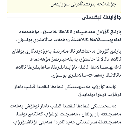
چۈشەنچە بېرىشىڭلارنى سورايمەن.
جاۋاپنىڭ تېكىستى
بارلىق گۈزەل مەدھىيىلەر ئاللاھقا خاستۇر، مۇھەممەد
ئەلەيھىسسالامغا ئاللاھنىڭ رەھمەت سالاملىرى بولسۇن.
بارلىق گۈزەل ماختاشلار ئالەملەرنىڭ پەرۋەردىگارى بولغان
ئاللاھ تائالاغا خاستۇر، پەيغەمبىرىمىز مۇھەممەد
ئەلەيھىسسالامغا، ئائىلە تاۋابىئاتلىرىغا، ساھابىلىرىغا ئاللاھ
تائالانىڭ رەھمەت-سالاملىرى بولسۇن.
ئۆيدە تۇرۇپ مەسچىتتىكى ئىمامغا ئىقتىدا قىلىپ ناماز
ئوقۇسا توغرا بولمايدۇ.
مەسچىتتىكى ئىمامغا ئىقتىدا قىلىپ ناماز ئوقۇش پەقەت
مەسچىتتە بار بولغان ، مەسچىت توشۇپ كەتكەن بولسا،
مەسچىتنىڭ سىرتىدىكى مەيدانلاردا سەپنى تۇتاشتۇرۇپ