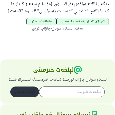
دېگەن ئاللاھ مۇۋەپپەق قىلسۇن. [مۇسلىم سەھىھ كىتابىدا
كەلتۈرگەن.
"
دائىمىي كومىتېت پەتىۋاسى"
8
-
توم
32-
بەت
.
]
تەراۋى نامىزى ۋە قەدىر كېچىسى
جامائەت نامىزى
مەنبە
:
ئىسلام سوئال-جاۋاپ تورى
ئېلخەت خىزمىتى
ئىسلام سوئال جاۋاپ تورىنىڭ ئېلخەت خىزمىىتىگە ئىشتىراك قىلىڭ
ئابۇنىت بولىمەن
ئىسلام سوئال ۋە جاۋاب ئەپ