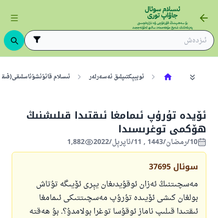
ئوبيېكتىپلىق ئەسەرلەر
ئىسلام قانۇنشۇناسلىقى(فىقھ
ئۆيدە تۇرۇپ ئىمامغا ئىقتىدا قىلىشنىڭ
ھۆكمى توغرىسىدا
10/رمضان/1443 , 11/ئاپرېل/2022
1,882
سوئال
37695
مەسچىتنىڭ ئەزان ئوقۇيدىغان يېرى ئۆيىگە تۇتاش
بولغان كىشى ئۆيىدە تۇرۇپ مەسچىتتىكى ئىمامغا
ئىقتىدا قىلىپ ناماز ئوقۇسا توغرا بولامدۇ؟. بۇ ھەقتە