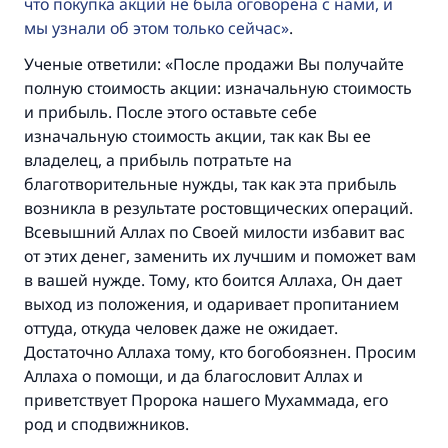
что покупка акций не была оговорена с нами, и
мы узнали об этом только сейчас
.
Ученые ответили: «После продажи Вы получайте
полную стоимость акции: изначальную стоимость
и прибыль. После этого оставьте себе
изначальную стоимость акции, так как Вы ее
владелец, а прибыль потратьте на
благотворительные нужды, так как эта прибыль
возникла в результате ростовщических операций.
Всевышний Аллах по Своей милости избавит вас
от этих денег, заменить их лучшим и поможет вам
в вашей нужде. Тому, кто боится Аллаха, Он дает
Ответ № 110845 помог сохранить
выход из положения, и одаривает пропитанием
брак.
оттуда, откуда человек даже не ожидает.
Достаточно Аллаха тому, кто богобоязнен. Просим
Помогите нам предоставить ответы Умме
Аллаха о помощи, и да благословит Аллах и
Посланник Аллаха, мир ему и
приветствует Пророка нашего Мухаммада, его
благословение, сказал:
род и сподвижников.
«Указавшему на благое (полагается) такая