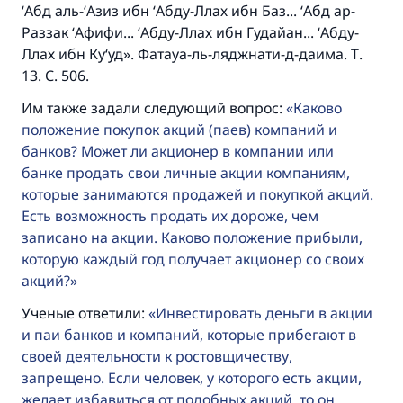
‘Абд аль-‘Азиз ибн ‘Абду-Ллах ибн Баз... ‘Абд ар-
же награда как и совершившему его»
Раззак ‘Афифи... ‘Абду-Ллах ибн Гудайан... ‘Абду-
(МУСЛИМ, № 1893).
Ллах ибн Ку‘уд». Фатауа-ль-ляджнати-д-даима. Т.
13. С. 506.
Им также задали следующий вопрос:
Каково
Участвуйте сейчас!
положение покупок акций (паев) компаний и
банков? Может ли акционер в компании или
банке продать свои личные акции компаниям,
которые занимаются продажей и покупкой акций.
Есть возможность продать их дороже, чем
записано на акции. Каково положение прибыли,
которую каждый год получает акционер со своих
акций?
Ученые ответили:
Инвестировать деньги в акции
и паи банков и компаний, которые прибегают в
своей деятельности к ростовщичеству,
запрещено. Если человек, у которого есть акции,
желает избавиться от подобных акций, то он