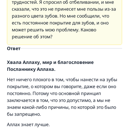
трудностей. Я спросил об отбеливании, и мне
сказали, что это не принесет мне пользы из-за
разного цвета зубов. Но мне сообщили, что
есть постоянное покрытие для зубов, и оно
может решить мою проблему. Каково
решение об этом?
Ответ
Хвала Аллаху, мир и благословение
Посланнику Аллаха.
Ответ № 110845 помог сохранить
Нет ничего плохого в том, чтобы нанести на зубы
брак.
покрытие, о котором вы говорите, даже если оно
постоянно. Потому что основной принцип
Помогите нам предоставить ответы Умме
заключается в том, что это допустимо, а мы не
Посланник Аллаха, мир ему и
знаем какой-либо причины, по которой это было
благословение, сказал:
бы запрещено.
«Указавшему на благое (полагается) такая
Аллах знает лучше.
же награда как и совершившему его»