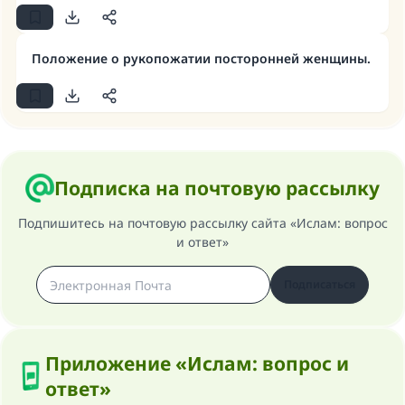
Ответ № 110845 помог сохранить
Положение о рукопожатии посторонней женщины.
брак.
Помогите нам предоставить ответы Умме
Посланник Аллаха, мир ему и
благословение, сказал:
«Указавшему на благое (полагается) такая
Подписка на почтовую рассылку
же награда как и совершившему его»
Подпишитесь на почтовую рассылку сайта «Ислам: вопрос
(МУСЛИМ, № 1893).
и ответ»
Подписаться
Участвуйте сейчас!
Приложение «Ислам: вопрос и
ответ»