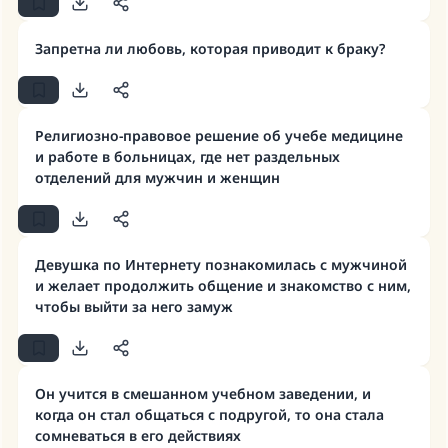
Ответ № 110845 помог сохранить
Запретна ли любовь, которая приводит к браку?
брак.
Помогите нам предоставить ответы Умме
Религиозно-правовое решение об учебе медицине
Посланник Аллаха, мир ему и
и работе в больницах, где нет раздельных
благословение, сказал:
отделений для мужчин и женщин
«Указавшему на благое (полагается) такая
же награда как и совершившему его»
(МУСЛИМ, № 1893).
Девушка по Интернету познакомилась с мужчиной
и желает продолжить общение и знакомство с ним,
чтобы выйти за него замуж
Участвуйте сейчас!
Он учится в смешанном учебном заведении, и
когда он стал общаться с подругой, то она стала
сомневаться в его действиях