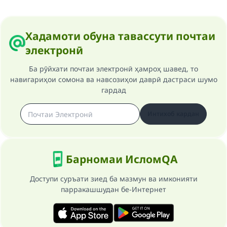
Хадамоти обуна тавассути почтаи
электронӣ
Ба рӯйхати почтаи электронӣ ҳамроҳ шавед, то
навигариҳои сомона ва навсозиҳои даврӣ дастраси шумо
гардад
Интихоб кардан
Барномаи ИсломQA
Доступи суръати зиед ба мазмун ва имконияти
парракашшудан бе-Интернет