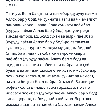
(1811).
Панҷум: Бояд ба суннати паёмбар (дуруду паёми
Аллоҳ бар ӯ бод), чӣ суннати қавлӣ ва чӣ амалист,
пайравӣ карда шавад. Бояд суннати паёмбар
(дуруду паёми Аллоҳ бар ӯ бод) дастури роҳи
зиндагиат бошад. Бояд сухан ва амри паёмбар
(дуруду паёми Аллоҳ бар ӯ бод)-ро аз тамоми
суханону дастуроти мардум муқаддам бидонӣ.
Сипас ба ақидаи саҳобагони гиромиқадри
паёмбар (дуруду паёми Аллоҳ бар ӯ бод) ва
ақидаи шахсоне аз тобеин, ки пайрави асҳоб
буданд ва ақидаи шахсоне, ки ҳатто имрӯзҳо дар
роҳи онҳо ҳастанд, яъне аҳли суннат ва ҷамоат,
на аҳли бидъат бояд пайравӣ намоӣ. Ба ақидаи
рофизиҳо, ки дилашон сахт гардидааст, ҳатто
нисбати паёмбар (дуруду паёми Аллоҳ бар ӯ бод)
кинае доранд, набояд пайравӣ кард. Зеро онҳо
имомонашонро аз паёмбар (дуруду паёми Аллоҳ