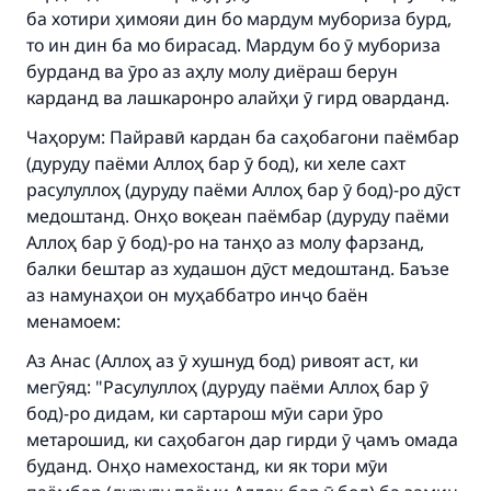
with your contribution today
ба хотири ҳимояи дин бо мардум мубориза бурд,
то ин дин ба мо бирасад. Мардум бо ӯ мубориза
Your support is crucial for our mission.
бурданд ва ӯро аз аҳлу молу диёраш берун
The Prophet (ﷺ) said:
карданд ва лашкаронро алайҳи ӯ гирд оварданд.
"A person who leads others to doing what is
good will earn the same reward as those who
Чаҳорум: Пайравӣ кардан ба саҳобагони паёмбар
do it."
(дуруду паёми Аллоҳ бар ӯ бод), ки хеле сахт
расулуллоҳ (дуруду паёми Аллоҳ бар ӯ бод)-ро дӯст
(MUSLIM, 1893)
медоштанд. Онҳо воқеан паёмбар (дуруду паёми
Аллоҳ бар ӯ бод)-ро на танҳо аз молу фарзанд,
балки бештар аз худашон дӯст медоштанд. Баъзе
Support IslamQA
аз намунаҳои он муҳаббатро инҷо баён
менамоем:
Аз Анас (Аллоҳ аз ӯ хушнуд бод) ривоят аст, ки
мегӯяд: "Расулуллоҳ (дуруду паёми Аллоҳ бар ӯ
бод)-ро дидам, ки сартарош мӯи сари ӯро
метарошид, ки саҳобагон дар гирди ӯ ҷамъ омада
буданд. Онҳо намехостанд, ки як тори мӯи