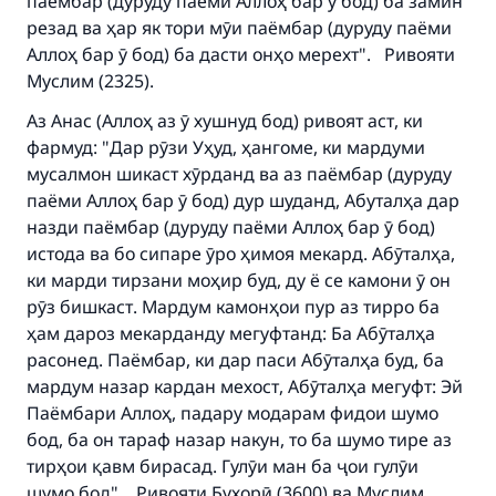
паёмбар (дуруду паёми Аллоҳ бар ӯ бод) ба замин
резад ва ҳар як тори мӯи паёмбар (дуруду паёми
Аллоҳ бар ӯ бод) ба дасти онҳо мерехт". Ривояти
Муслим (2325).
Аз Анас (Аллоҳ аз ӯ хушнуд бод) ривоят аст, ки
фармуд: "Дар рӯзи Уҳуд, ҳангоме, ки мардуми
мусалмон шикаст хӯрданд ва аз паёмбар (дуруду
паёми Аллоҳ бар ӯ бод) дур шуданд, Абуталҳа дар
назди паёмбар (дуруду паёми Аллоҳ бар ӯ бод)
истода ва бо сипаре ӯро ҳимоя мекард. Абӯталҳа,
ки марди тирзани моҳир буд, ду ё се камони ӯ он
рӯз бишкаст. Мардум камонҳои пур аз тирро ба
ҳам дароз мекарданду мегуфтанд: Ба Абӯталҳа
расонед. Паёмбар, ки дар паси Абӯталҳа буд, ба
мардум назар кардан мехост, Абӯталҳа мегуфт: Эй
Паёмбари Аллоҳ, падару модарам фидои шумо
бод, ба он тараф назар накун, то ба шумо тире аз
тирҳои қавм бирасад. Гулӯи ман ба ҷои гулӯи
шумо бод". Ривояти Бухорӣ (3600) ва Муслим