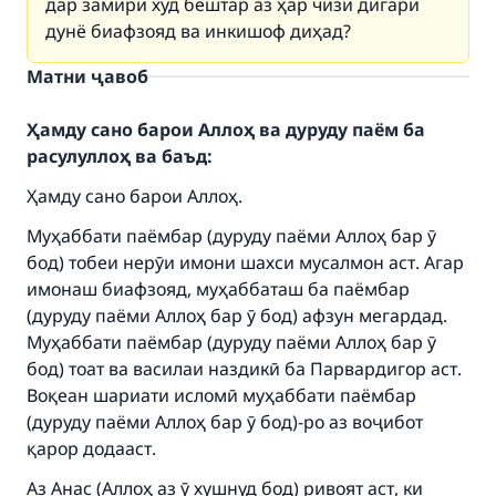
дар замири худ бештар аз ҳар чизи дигари
дунё биафзояд ва инкишоф диҳад?
Матни ҷавоб
Ҳамду сано барои Аллоҳ ва дуруду паём ба
расулуллоҳ ва баъд:
Ҳамду сано барои Аллоҳ.
Муҳаббати паёмбар (дуруду паёми Аллоҳ бар ӯ
бод) тобеи нерӯи имони шахси мусалмон аст. Агар
имонаш биафзояд, муҳаббаташ ба паёмбар
(дуруду паёми Аллоҳ бар ӯ бод) афзун мегардад.
Муҳаббати паёмбар (дуруду паёми Аллоҳ бар ӯ
бод) тоат ва василаи наздикӣ ба Парвардигор аст.
Воқеан шариати исломӣ муҳаббати паёмбар
(дуруду паёми Аллоҳ бар ӯ бод)-ро аз воҷибот
қарор додааст.
Аз Анас (Аллоҳ аз ӯ хушнуд бод) ривоят аст, ки