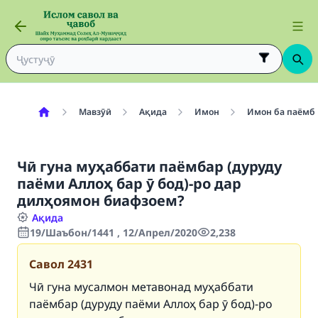
Мавзӯӣ
Ақида
Имон
Имон ба паёмб
Чӣ гуна муҳаббати паёмбар (дуруду
паёми Аллоҳ бар ӯ бод)-ро дар
дилҳоямон биафзоем?
Ақида
19/Шаъбон/1441 , 12/Апрел/2020
2,238
Савол
2431
Чӣ гуна мусалмон метавонад муҳаббати
паёмбар (дуруду паёми Аллоҳ бар ӯ бод)-ро