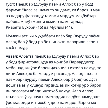
гуфт: Паёмбар (дуруду паёми Аллоҳ бар ӯ бод)
фармуд: "Касе аз шумо то он даме, ки барояш ман
аз падару фарзанду тамоми мардум маҳбубтар
набошам, мӯъмин(-и комил) намегардад".
Ривояти Бухорӣ (15) ва Муслим (44).
Мумкин аст, ки муҳаббати паёмбар (дуруду паёми
Аллоҳ бар ӯ бод)-ро бо шинохти мавориди зерин
касб намуд:
Аввал: Албатта паёмбар (дуруду паёми Аллоҳ бар
ӯ бод) фиристодашуда аз ҷониби Парвардигор
мебошад, ки ӯро барои ҷаҳониён ихтиёр намуд, то
дини Аллоҳро ба мардум расонад. Аллоҳ таъоло
паёмбар (дуруду паёми Аллоҳ бар ӯ бод)-ро дӯст
дошт ва аз ӯ хушнуд гардид, аз ин хотир ӯро барои
ин рисолати абадӣ интихоб намуд. Агар Аллоҳ
таъоло аз ӯ хушнуд намегардид ва дӯст намедошт,
ӯро мавриди интихоб қарор намедод. Барои мо