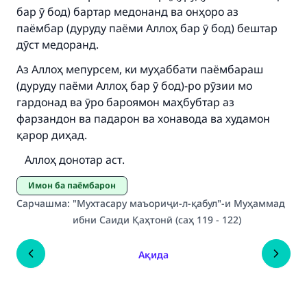
бар ӯ бод) бартар медонанд ва онҳоро аз
паёмбар (дуруду паёми Аллоҳ бар ӯ бод) бештар
дӯст медоранд.
Аз Аллоҳ мепурсем, ки муҳаббати паёмбараш
(дуруду паёми Аллоҳ бар ӯ бод)-ро рӯзии мо
гардонад ва ӯро бароямон маҳбубтар аз
фарзандон ва падарон ва хонавода ва худамон
қарор диҳад.
Аллоҳ донотар аст.
Имон ба паёмбарон
Сарчашма
:
"Мухтасару маъориҷи-л-қабул"-и Муҳаммад
ибни Саиди Қаҳтонӣ (саҳ 119 - 122)
Ақида