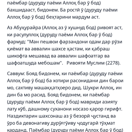
паёмбар (дуруду паёми Аллоҳ бар ӯ бод)
бахшидааст, бидонем. Ба ростӣ ӯ (дуруду паёми
Аллоҳ бар ӯ бод) беҳтарини мардум аст.
Аз Абуҳурайра (Аллоҳ аз ӯ хушнуд бод) ривоят аст,
ки расулуллоҳ (дуруду паёми Аллоҳ бар ӯ бод)
фармуд: "Ман пешвои фарзандони одам дар рӯзи
қиёмат ва аввалин шахсе ҳастам, ки қабраш
шикофта мешавад ва аввалин шафоатгар ва
шафоатшуда мебошам". Ривояти Муслим (2278).
Саввум: Бояд бидонем, ки паёмбар (дуруду паёми
Аллоҳ бар ӯ бод) ба хотири расонидани дин барои
мо, сахтиву машаққатҳоеро дид. Шукри Аллоҳ, ин
дин ба мо расид. Бояд бидонем, ки паёмбар
(дуруду паёми Аллоҳ бар ӯ бод) мавриди азияту
лату кӯб, дашному суханони носазо қарор гирифт.
Наздиктарин шахсонаш аз ӯ безорӣ ҷустанд ва
Make an impact on millions of lives
ӯро ба девонагиву дурӯғгӯиву ҷодугарӣ тӯҳмат
карданд. Паёмбар (дуруду паёми Аллоҳ бар ӯ бод)