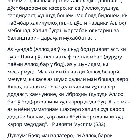
лозим аст, ки шахсеро, ки Аллоҳ дӯст доштааст,
дӯст бидорем ва касеро, ки аз ӯ Аллоҳ хушнуд
гардидааст, хушнуд бошем. Мо бояд бидонем, ки
паёмбар халилуллоҳ (яъне дӯсти наздики Аллоҳ)
мебошад. Халил будан мартабаи олитарин ва
баландтарин дараҷаи муҳаббат аст.
Аз Ҷундаб (Аллоҳ аз ӯ хушнуд бод) ривоят аст, ки
гуфт: Панҷ рӯз пеш аз вафоти паёмбар (дуруду
паёми Аллоҳ бар ӯ бод), аз ӯ шунидам, ки
мефармуд: "Ман аз ин ба назди Аллоҳ безорӣ
меҷӯям, ки касе аз шумо халили ман бошад, зеро
Аллоҳ таъоло маро воқеан халили худ қарор
додааст, ҳамчуноне, ки Иброҳим (дуруди Аллоҳ
бар ӯ бод)-ро халили худ қарор дода буд. Агар ман
аз миёни умматонам шахсеро халили худ қарор
додани бошам, ҳар оина Абубакрро халили худ
қарор медодад". Ривояти Муслим (532).
Дуввум: Бояд манзалатеро, ки Аллоҳ барои