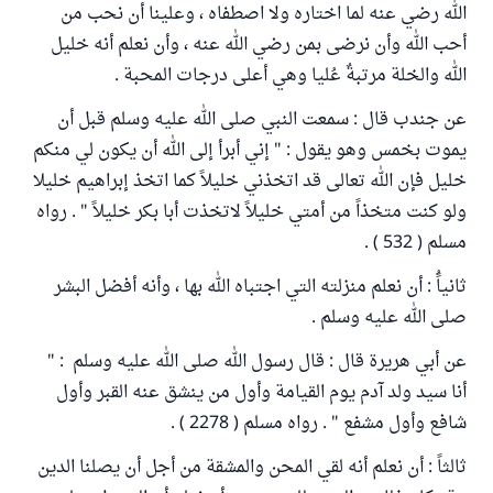
الله رضي عنه لما اختاره ولا اصطفاه ، وعلينا أن نحب من
أحب الله وأن نرضى بمن رضي الله عنه ، وأن نعلم أنه خليل
الله والخلة مرتبةٌ عُليا وهي أعلى درجات المحبة .
عن جندب قال : سمعت النبي صلى الله عليه وسلم قبل أن
يموت بخمس وهو يقول : " إني أبرأ إلى الله أن يكون لي منكم
خليل فإن الله تعالى قد اتخذني خليلاً كما اتخذ إبراهيم خليلا
ولو كنت متخذاً من أمتي خليلاً لاتخذت أبا بكر خليلاً " . رواه
مسلم ( 532 ) .
ثانياًُ : أن نعلم منزلته التي اجتباه الله بها ، وأنه أفضل البشر
صلى الله عليه وسلم .
عن أبي هريرة قال : قال رسول الله صلى الله عليه وسلم : "
أنا سيد ولد آدم يوم القيامة وأول من ينشق عنه القبر وأول
شافع وأول مشفع " . رواه مسلم ( 2278 ) .
ثالثاً : أن نعلم أنه لقي المحن والمشقة من أجل أن يصلنا الدين