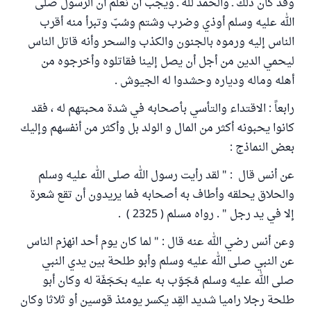
وقد كان ذلك ـ والحمد لله ـ ويجب أن نعلم أن الرسول صلى
الله عليه وسلم أوذي وضرب وشتم وسُبّ وتبرأ منه أقرب
الناس إليه ورموه بالجنون والكذب والسحر وأنه قاتل الناس
ليحمي الدين من أجل أن يصل إلينا فقاتلوه وأخرجوه من
أهله وماله ودياره وحشدوا له الجيوش .
رابعاً : الاقتداء والتأسي بأصحابه في شدة محبتهم له ، فقد
كانوا يحبونه أكثر من المال و الولد بل وأكثر من أنفسهم وإليك
بعض النماذج :
عن أنس قال : " لقد رأيت رسول الله صلى الله عليه وسلم
والحلاق يحلقه وأطاف به أصحابه فما يريدون أن تقع شعرة
إلا في يد رجل " . رواه مسلم ( 2325 ) .
وعن أنس رضي الله عنه قال : " لما كان يوم أحد انهزم الناس
عن النبي صلى الله عليه وسلم وأبو طلحة بين يدي النبي
صلى الله عليه وسلم مُجَوّب به عليه بحَجَفَة له وكان أبو
طلحة رجلا راميا شديد القِد يكسر يومئذ قوسين أو ثلاثا وكان