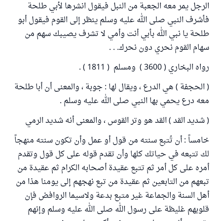
الرجل يمر معه الجعبة من النبل فيقول انشرها لأبي طلحة
فأشرف النبي صلى الله عليه وسلم ينظر إلى القوم فيقول أبو
طلحة يا نبي الله بأبي أنت وأمي لا تشرف يصيبك سهم من
سهام القوم نحري دون نحرك. . .
رواه البخاري ( 3600 ) ومسلم ( 1811 ) .
( الحجفة ) هي الدرع ، ويقال لها : جوبة ، والمعنى أن أبا طلحة
معه درع يحمي بها النبي صلى الله عليه وسلم .
( شديد القد ) القد هو وتر القوس ، والمعنى أنه شديد الرمي
خامساً : أن تُتبع سنته من قول أو عمل وأن تكون سنته منهجاً
لك تتبعه في حياتك كلها وأن تقدم قوله على كل قول وتقدم
أمره على كل أمر ثم تتبع عقيدة أصحابه الكرام ثم عقيدة من
تبعهم من التابعين ثم عقيدة من تبع نهجهم إلى يومنا هذا من
أهل السنة والجماعة غير متبع بدعة ولاسيما الروافض فإن
قلوبهم غليظة على رسول الله صلى الله عليه وسلم وإنهم