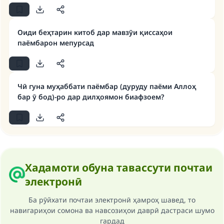
Оиди беҳтарин китоб дар мавзӯи қиссаҳои
паёмбарон мепурсад
Make an impact on millions of lives
with your contribution today
Чӣ гуна муҳаббати паёмбар (дуруду паёми Аллоҳ
Your support is crucial for our mission.
бар ӯ бод)-ро дар дилҳоямон биафзоем?
The Prophet (ﷺ) said:
"A person who leads others to doing what is
good will earn the same reward as those who
do it."
(MUSLIM, 1893)
Хадамоти обуна тавассути почтаи
электронӣ
Support IslamQA
Ба рӯйхати почтаи электронӣ ҳамроҳ шавед, то
навигариҳои сомона ва навсозиҳои даврӣ дастраси шумо
гардад