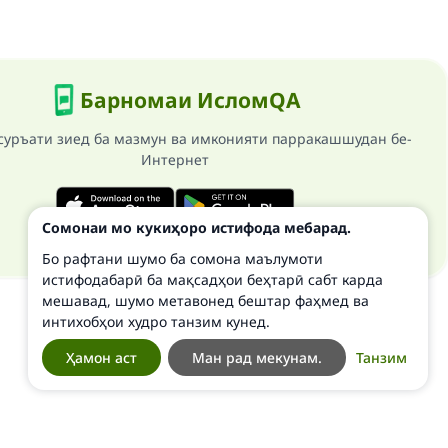
Барномаи ИсломQA
суръати зиед ба мазмун ва имконияти парракашшудан бе-
Интернет
Сомонаи мо кукиҳоро истифода мебарад.
Бо рафтани шумо ба сомона маълумоти
истифодабарӣ ба мақсадҳои беҳтарӣ сабт карда
мешавад, шумо метавонед бештар фаҳмед ва
интихобҳои худро танзим кунед.
Ҳамон аст
Ман рад мекунам.
Танзим