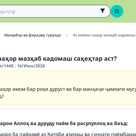
Мазҳабҳо ва фирқаву гурӯҳҳо
Аз миёни чаҳор мазҳаб кадомаш 
чаҳор мазҳаб кадомаш саҳеҳтар аст?
/1448 , 16/Июн/2026
чаҳор имом бар роҳи дуруст ва бар манҳаҷи ҷамоати му
д?
арои Аллоҳ ва дуруду паём ба расулуллоҳ ва баъд:
 моро ба пайравӣ аз Китоби азизаш ва суннати паёмбара