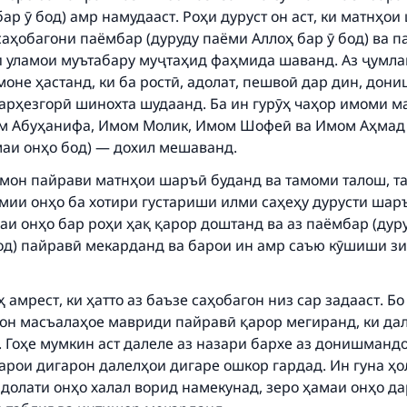
ар ӯ бод) амр намудааст. Роҳи дуруст он аст, ки матнҳо
саҳобагони паёмбар (дуруду паёми Аллоҳ бар ӯ бод) ва 
и уламои муътабару муҷтаҳид фаҳмида шаванд. Аз ҷумла
оне ҳастанд, ки ба ростӣ, адолат, пешвоӣ дар дин, дони
парҳезгорӣ шинохта шудаанд. Ба ин гурӯҳ чаҳор имоми м
 Абуҳанифа, Имом Молик, Имом Шофеӣ ва Имом Аҳмад 
маи онҳо бод) — дохил мешаванд.
мон пайрави матнҳои шаръӣ буданд ва тамоми талош, т
мии онҳо ба хотири густариши илми саҳеҳу дурусти шар
аи онҳо бар роҳи ҳақ қарор доштанд ва аз паёмбар (дур
бод) пайравӣ мекарданд ва барои ин амр саъю кӯшиши зи
ke an impact on millions of lives with y
contribution today
амрест, ки ҳатто аз баъзе саҳобагон низ сар задааст. Бо
он масъалаҳое мавриди пайравӣ қарор мегиранд, ки дал
Your support is crucial for our mission.
. Гоҳе мумкин аст далеле аз назари бархе аз донишманд
арои дигарон далелҳои дигаре ошкор гардад. Ин гуна ҳо
The Prophet (ﷺ) said:
долати онҳо халал ворид намекунад, зеро ҳамаи онҳо да
A person who leads others to doing what is good will earn t