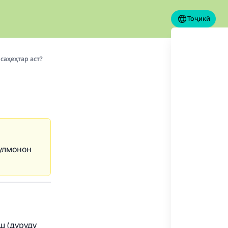
Тоҷикӣ
саҳеҳтар аст?
сулмонон
ш (дуруду