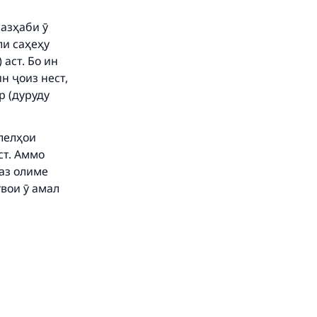
азҳаби ӯ
ли саҳеҳу
аст. Бо ин
н ҷоиз нест,
р (дуруду
алелҳои
ст. Аммо
 аз олиме
твои ӯ амал