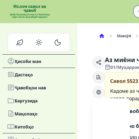
Мавзӯӣ
Аз миёни 
Ҳисоби ман
01/Муҳаррам
Дастаҳо
Савол
5523
Ҷавобҳои нав
Кадоме аз 
қарор дора
Баргузида
Матни ҷавоб
Мақолаҳо
Ҳамду сано б
Китобҳо
Аллоҳ таъоло