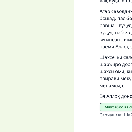
ҳақ буда, онр
Агар саволди
бошад, пас бо
равшан вуҷуд 
вуҷуд, набояд
ки инсон эъти
паёми Аллоҳ б
Шахсе, ки сал
шаръиро дора
шахси омӣ, ки
пайравӣ мекун
менамояд.
Ва Аллоҳ доно
Мазҳабҳо ва 
Сарчашма
:
Шай