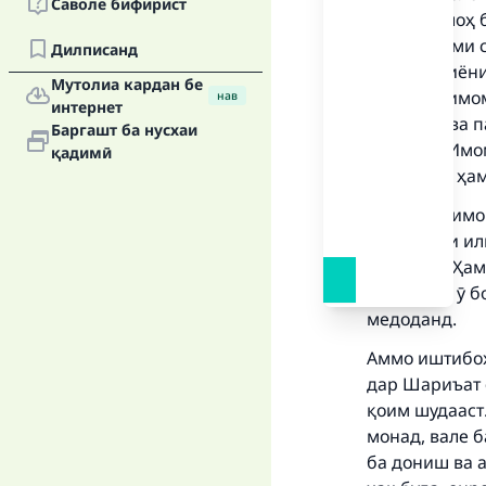
Саволе бифирист
паёми Аллоҳ б
асоси фаҳми 
Дилписанд
онҳо аз миён
Мутолиа кардан бе
бузургон имом
нав
интернет
некӯкорӣ ва 
Баргашт ба нусхаи
фиқҳӣ — Имом
қадимӣ
Аллоҳ бар ҳа
Ҳамаи ин имо
фаъолияти ил
шуда буд. Ҳам
Аллоҳ бар ӯ 
Ma
медоданд.
Аммо иштибоҳ 
дар Шариъат 
қоим шудааст
монад, вале б
ба дониш ва а
"