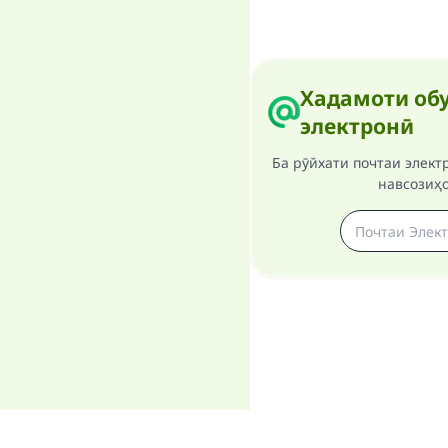
Хадамоти обу
электронӣ
Ба рӯйхати почтаи элект
навсозиҳ