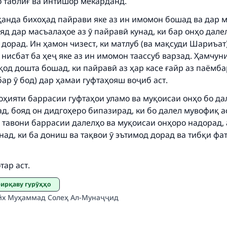
о таблиғ ва интишор мекарданд.
same reward as those who do it."
ҳанда бихоҳад пайрави яке аз ин имомон бошад ва дар м
(MUSLIM, 1893)
яд дар масъалаҳое аз ӯ пайравӣ кунад, ки бар онҳо дале
дорад. Ин ҳамон чизест, ки матлуб (ва мақсуди Шариъат) 
 нисбат ба ҳеҷ яке аз ин имомон таассуб варзад. Ҳамчуни
Support IslamQA
қод дошта бошад, ки пайравӣ аз ҳар касе ғайр аз паёмба
ар ӯ бод) дар ҳамаи гуфтаҳояш воҷиб аст.
оҳияти баррасии гуфтаҳои уламо ва муқоисаи онҳо бо д
д, бояд он дидгоҳеро бипазирад, ки бо далел мувофиқ а
 тавони баррасии далелҳо ва муқоисаи онҳоро надорад,
ад, ки ба дониш ва тақвои ӯ эътимод дорад ва тибқи фа
тар аст.
фирқаву гурӯҳҳо
х Муҳаммад Солеҳ Ал-Мунаҷҷид