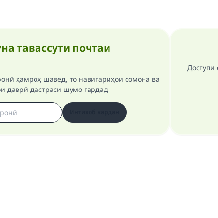
на тавассути почтаи
Доступи 
ронӣ ҳамроҳ шавед, то навигариҳои сомона ва
ои даврӣ дастраси шумо гардад
Интихоб кардан
Ҳамаи ҳуқуқ ба сомонаи Ислом савол ва ҷавоб маҳфуз аст 1997-2025 ©