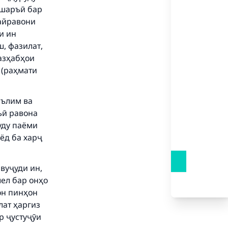
и шаръӣ бар
пайравони
и ин
ш, фазилат,
азҳабҳои
(раҳмати
аълим ва
ъӣ равона
уду паёми
ёд ба харҷ
our
 вуҷуди ин,
ел бар онҳо
он пинҳон
лат ҳаргиз
р ҷустуҷӯи
he