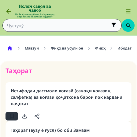
Мавзӯӣ
Фиқҳ ва усули он
Фиқҳ
Ибодат
Таҳорат
Истифодаи дастмоли коғазӣ (сачоқи коғазин,
салфетка) ва коғази ҳоҷатхона барои пок кардани
наҷосат
Таҳорат (вузӯ ё ғусл) бо оби Замзам