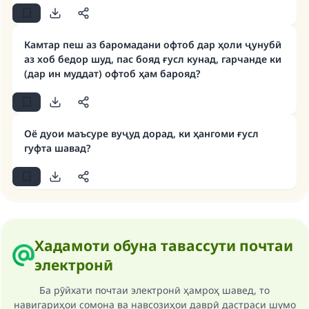
Камтар пеш аз баромадани офтоб дар ҳоли ҷунубӣ
аз хоб бедор шуд, пас бояд ғусл кунад, гарчанде ки
Make an impact on millions of lives
(дар ин муддат) офтоб ҳам барояд?
with your contribution today
Your support is crucial for our mission.
Оё дуои маъсуре вуҷуд дорад, ки ҳангоми ғусл
гуфта шавад?
The Prophet (ﷺ) said:
"A person who leads others to doing what is
good will earn the same reward as those who
do it."
(MUSLIM, 1893)
Хадамоти обуна тавассути почтаи
электронӣ
Support IslamQA
Ба рӯйхати почтаи электронӣ ҳамроҳ шавед, то
навигариҳои сомона ва навсозиҳои даврӣ дастраси шумо