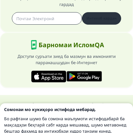
гардад
Интихоб кардан
Барномаи ИсломQA
Доступи суръати зиед ба мазмун ва имконияти
парракашшудан бе-Интернет
Ҳамаи ҳуқуқ ба сомонаи Ислом савол ва ҷавоб маҳфуз аст 1997-
Сомонаи мо кукиҳоро истифода мебарад.
2025 ©
Бо рафтани шумо ба сомона маълумоти истифодабарӣ ба
мақсадҳои беҳтарӣ сабт карда мешавад, шумо метавонед
бештар фаҳмед ва интихобҳои худро танзим кунед.