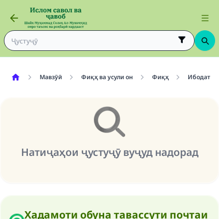
Мавзӯӣ
Фиқҳ ва усули он
Фиқҳ
Ибодат
Натиҷаҳои ҷустуҷӯ вуҷуд надорад
Make an impact on millions of lives
with your contribution today
Хадамоти обуна тавассути почтаи