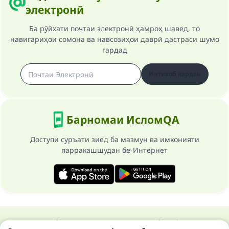
Your support is crucial for our mission.
электронӣ
The Prophet (ﷺ) said:
Ба рӯйхати почтаи электронӣ ҳамроҳ шавед, то
"A person who leads others to doing what is
навигариҳои сомона ва навсозиҳои даврӣ дастраси шумо
good will earn the same reward as those who
гардад
do it."
(MUSLIM, 1893)
Интихоб кардан
Support IslamQA
Барномаи ИсломQA
Доступи суръати зиед ба мазмун ва имконияти
парракашшудан бе-Интернет
Ҳамаи ҳуқуқ ба сомонаи Ислом савол ва ҷавоб маҳфуз аст 1997-