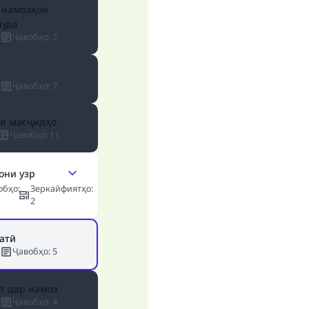
 намозҳои
уда
Ҷавобҳо
:
2
Ҷавобҳо
:
7
и масҷидҳо
Ҷавобҳо
:
11
они узр
обҳо
:
Зеркайфиятҳо
:
2
атӣ
Ҷавобҳо
:
5
т дар намоз
Ҷавобҳо
:
4