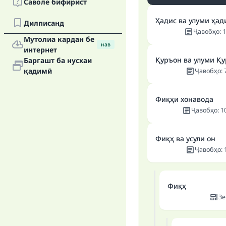
Саволе бифирист
Ҳадис ва улуми ҳад
Дилписанд
Ҷавобҳо
:
1
Мутолиа кардан бе
нав
интернет
Қуръон ва улуми Қ
Баргашт ба нусхаи
қадимӣ
Ҷавобҳо
:
Фиқҳи хонавода
Ҷавобҳо
:
1
Фиқҳ ва усули он
Ҷавобҳо
:
Фиқҳ
Зе