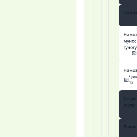
Намоз
Намоз
мунос
гуног
Ma
Намоз
Ҷав
13
Саҷда
"
шукр
Равиш