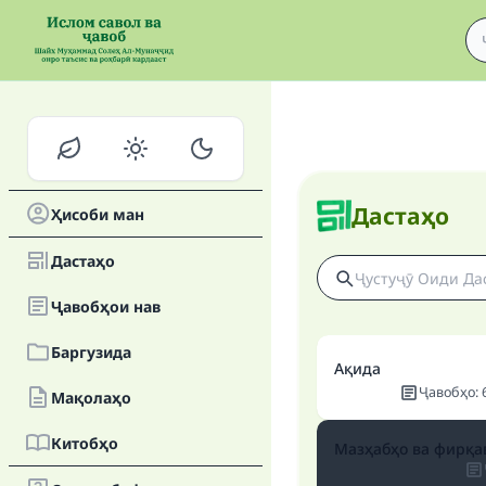
Дастаҳо
Ҳисоби ман
Дастаҳо
Ҷавобҳои нав
Баргузида
Ақида
Ҷавобҳо
:
Мақолаҳо
Китобҳо
Мазҳабҳо ва фирқав