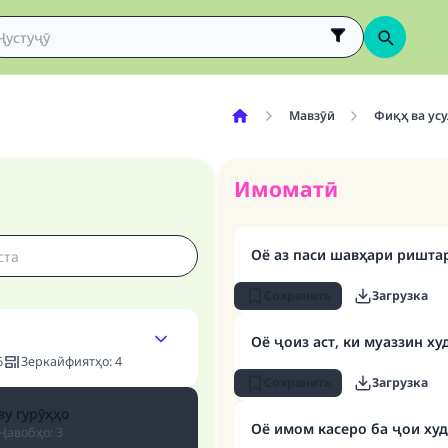
Мавзӯӣ
Фиқҳ ва усу
Имоматӣ
Оё аз паси шавҳари ришт
Сохранить
Загрузка
Оё ҷоиз аст, ки муаззин х
6
Зеркайфиятҳо
:
4
Сохранить
Загрузка
у гурӯҳҳо
Оё имом касеро ба ҷои худ
Ҷавобҳо
:
3