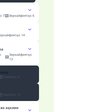
Support IslamQA
о
:
7
Зеркайфиятҳо
:
6
еркайфиятҳо
:
14
ра
о
:
Зеркайфиятҳо
:
13
 назр
Ҷавобҳо
:
8
Ҷавобҳо
:
13
 ва аҳкоми