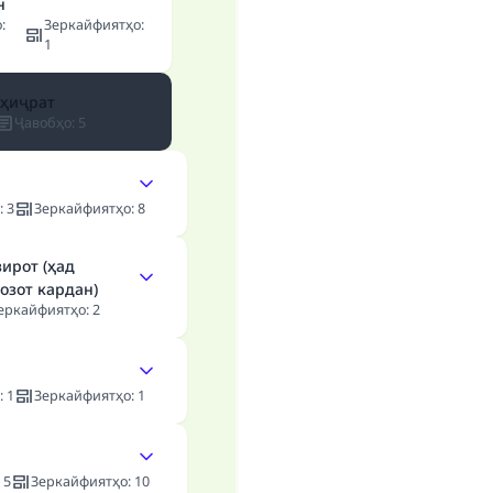
н
о
:
Зеркайфиятҳо
:
1
 ҳиҷрат
Ҷавобҳо
:
5
:
3
Зеркайфиятҳо
:
8
зирот (ҳад
озот кардан)
еркайфиятҳо
:
2
:
1
Зеркайфиятҳо
:
1
:
5
Зеркайфиятҳо
:
10