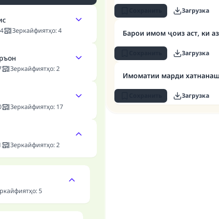
Сохранить
Загрузка
ис
4
Зеркайфиятҳо
:
4
Барои имом ҷоиз аст, ки а
Сохранить
Загрузка
уръон
7
Зеркайфиятҳо
:
2
Имоматии марди хатнана
Сохранить
Загрузка
0
Зеркайфиятҳо
:
17
1
Зеркайфиятҳо
:
2
ркайфиятҳо
:
5