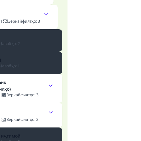
:
1
Зеркайфиятҳо
:
3
Ҷавобҳо
:
2
ӣ
Ҷавобҳо
:
1
оиқ
илҳо)
1
Зеркайфиятҳо
:
3
1
Зеркайфиятҳо
:
2
 иҷтимоӣ