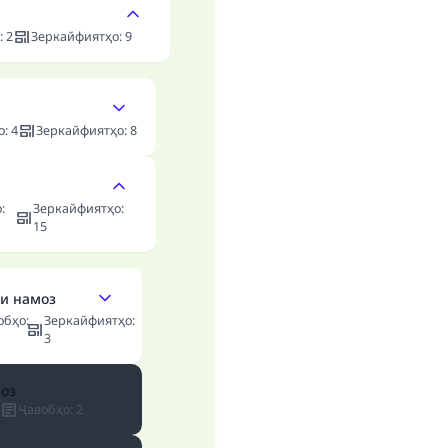
:
2
Зеркайфиятҳо
:
9
о
:
4
Зеркайфиятҳо
:
8
о
:
Зеркайфиятҳо
:
15
и намоз
обҳо
:
Зеркайфиятҳо
:
3
оз
Ҷавобҳо
:
2