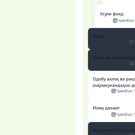
Усули фиқҳ
Ҷавобҳо
Вақф
Сурат ва тасвиргар
Одобу ахлоқ ва рақ
(нармкунандаҳои д
Ҷавобҳо
:
Илму даъват
Ҷавобҳо
:
Мушкилоти руҳӣ ва