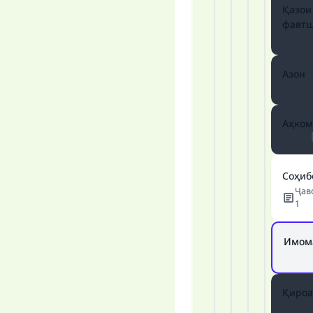
Қазои
фавтш
Азон
Аҳком
Соҳиб
Ҷав
1
Имом
Қироа