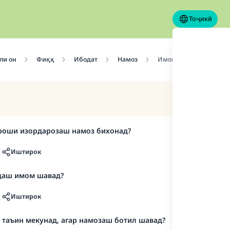
Тоҷикӣ
ли он
Фиқҳ
Ибодат
Намоз
Имоматӣ
ароши изордарозаш намоз бихонад?
Иштирок
удаш имом шавад?
Иштирок
 таъин мекунад, агар намозаш ботил шавад?