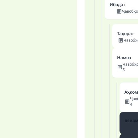
Ибодат
Ҷавобҳо
Таҳорат
Ҷавобҳ
Намоз
Ҷавобҳ
5
Аҳком
Ҷав
4
Бенам