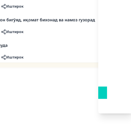
Иштирок
зон бигӯяд, иқомат бихонад ва намоз гузорад
Иштирок
шуда
Иштирок