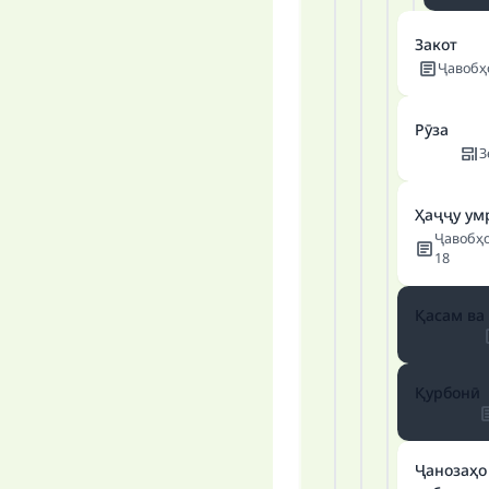
Закот
Ҷавобҳ
Рӯза
З
Ҳаҷҷу ум
Ҷавобҳ
18
Қасам ва
Қурбонӣ
Ҷанозаҳо