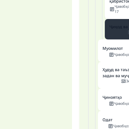
қабристо
Ҷавобҳ
17
Ҷиҳод ва
Муомилот
Ҷавобҳо
Ҳудуд ва таъ
задан ва муҷ
З
Ҷиноятҳо
Ҷавобҳо
Одат
Ҷавобҳо