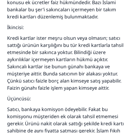
konusu ek ücretler faiz hükmündedir. Bazı İslami
bankalar bu şer’i sakıncaları içermeyen bir takım
kredi kartları düzenlemiş bulunmaktadır.
İkincisi:
Kredi kartlar ister meşru olsun veya olmasın; satıcı
sattığı ürünün karşılığını bu tür kredi kartlarla tahsil
etmesinde bir sakınca yoktur. Bilindiği üzere
aykırılıklar içermeyen kartların hükmü açıktır.
Sakıncalı kartlar ise bunun günahı bankaya ve
müşteriye aittir. Bunda satıcının bir alakası yoktur.
110845 Nolu Cevap, bir evliliği
Çünkü satıcı faizle borç alan kimseye satış yapabilir.
Faizin günahı faizle işlem yapan kimseye aittir.
kurtardı.
Üçüncüsü:
Ümmete cevapları ulaştırmak için bizi destekle
Satıcı, bankaya komisyon ödeyebilir. Fakat bu
Rasulullah ﷺ şöyle dedi:
komisyonu müşteriden ek olarak tahsil etmemesi
Her kim bir hayra yol gösterirse , hayrı yapan
gerekir. Ürünü nakit olarak sattığı şekilde kredi kartı
kişinin sevabı kadar ona sevap yazılır.
sahibine de aynı fiyatta satması gerekir. İslam Fıkıh