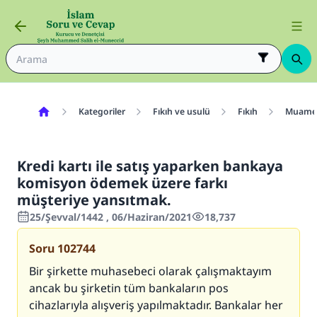
Kategoriler
Fıkıh ve usulü
Fıkıh
Muamel
Kredi kartı ile satış yaparken bankaya
komisyon ödemek üzere farkı
müşteriye yansıtmak.
25/Şevval/1442 , 06/Haziran/2021
18,737
Soru
102744
Bir şirkette muhasebeci olarak çalışmaktayım
ancak bu şirketin tüm bankaların pos
cihazlarıyla alışveriş yapılmaktadır. Bankalar her