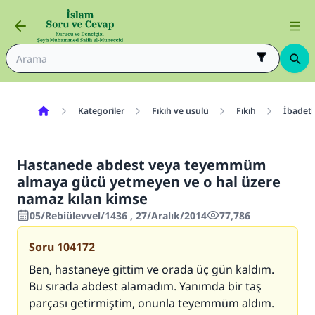
Kategoriler
Fıkıh ve usulü
Fıkıh
İbadetl
Hastanede abdest veya teyemmüm
almaya gücü yetmeyen ve o hal üzere
namaz kılan kimse
05/Rebiülevvel/1436 , 27/Aralık/2014
77,786
Soru
104172
Ben, hastaneye gittim ve orada üç gün kaldım.
Bu sırada abdest alamadım. Yanımda bir taş
parçası getirmiştim, onunla teyemmüm aldım.