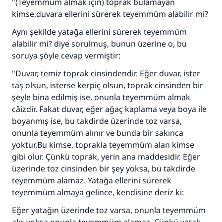
"(Teyemmüm almak için) toprak bulamayan
kimse,duvara ellerini sürerek teyemmüm alabilir mi?
Aynı şekilde yatağa ellerini sürerek teyemmüm
alabilir mi? diye sorulmuş, bunun üzerine o, bu
soruya şöyle cevap vermiştir:
"Duvar, temiz toprak cinsindendir. Eğer duvar, ister
taş olsun, isterse kerpiç olsun, toprak cinsinden bir
şeyle bina edilmiş ise, onunla teyemmüm almak
câizdir. Fakat duvar, eğer ağaç kaplama veya boya ile
boyanmış ise, bu takdirde üzerinde toz varsa,
onunla teyemmüm alınır ve bunda bir sakınca
yoktur.Bu kimse, toprakla teyemmüm alan kimse
gibi olur. Çünkü toprak, yerin ana maddesidir. Eğer
üzerinde toz cinsinden bir şey yoksa, bu takdirde
teyemmüm alamaz. Yatağa ellerini sürerek
teyemmüm almaya gelince, kendisine deriz ki:
Eğer yatağın üzerinde toz varsa, onunla teyemmüm