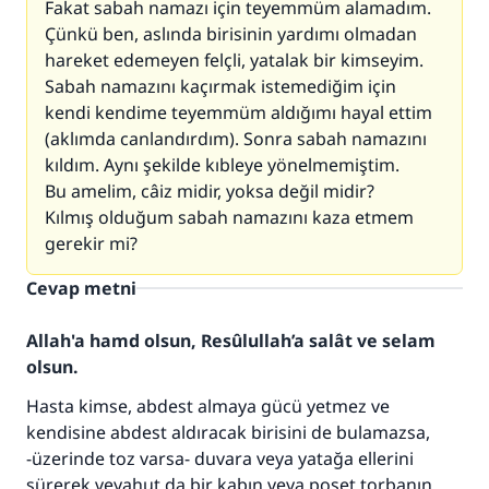
Fakat sabah namazı için teyemmüm alamadım.
Çünkü ben, aslında birisinin yardımı olmadan
hareket edemeyen felçli, yatalak bir kimseyim.
Sabah namazını kaçırmak istemediğim için
kendi kendime teyemmüm aldığımı hayal ettim
(aklımda canlandırdım). Sonra sabah namazını
kıldım. Aynı şekilde kıbleye yönelmemiştim.
Bu amelim, câiz midir, yoksa değil midir?
Kılmış olduğum sabah namazını kaza etmem
gerekir mi?
Cevap metni
Allah'a hamd olsun, Resûlullah’a salât ve selam
olsun.
Hasta kimse, abdest almaya gücü yetmez ve
kendisine abdest aldıracak birisini de bulamazsa,
-üzerinde toz varsa- duvara veya yatağa ellerini
sürerek veyahut da bir kabın veya poşet torbanın