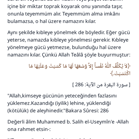
içine bir miktar toprak koyarak onu yanında taşır,
onunla teyemmüm alır. Teyemmüm alma imkânı
bulamazsa, o hal üzere namazını kılar.
Aynı şekilde kıbleye yönelmek de böyledir. Eğer gücü
yeterse, namazda kıbleye yönelmesi gerekir. Kıbleye
yönelmeye gücü yetmezse, bulunduğu hal üzere
namazını kılar. Çünkü Allah Teâlâ şöyle buyurmuştur:
لاَ يُكَلِّفُ اللهُ نَفْساً إِلاَّ وُسْعَهَا لَهَا مَا كَسَبَتْ وَعَلَيْهَا مَا
اكْتَسَبَتْ.
[ سورة البقرة من الآية: 286 ]
"Allah,kimseye gücünün yeteceğinden fazlasını
yüklemez.Kazandığı (iyilik) lehine, yüklendiği
(kötülük) de aleyhinedir."Bakara Sûresi: 286
Değerli âlim Muhammed b. Salih el-Useymîn'e -Allah
ona rahmet etsin-: