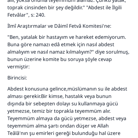
alır, yoksa onunla teyemmüm alamaz. Çünkü yatak,
toprak cinsinden bir şey değildir." "Abdest ile İlgili
Fetvâlar", s: 240.
İlmî Araştırmalar ve Dâimî Fetvâ Komitesi'ne:
"Ben, yatalak bir hastayım ve hareket edemiyorum.
Buna göre namazı edâ etmek için nasıl abdest
almalıyım ve nasıl namaz kılmalıyım?" diye sorulmuş,
bunun üzerine komite bu soruya şöyle cevap
vermiştir:
Birincisi:
110845 Nolu Cevap, bir evliliği
Abdest konusuna gelince,müslümanın su ile abdest
kurtardı.
alması gerekir.Bir kimse, hastalık veya bunun
dışında bir sebepten dolayı su kullanmaya gücü
Ümmete cevapları ulaştırmak için bizi destekle
yetmezse, temiz bir toprakla teyemmüm alır.
Rasulullah ﷺ şöyle dedi:
Teyemmüm almaya da gücü yetmezse, abdest veya
Her kim bir hayra yol gösterirse , hayrı yapan
teyemmüm alma şartı ondan düşer ve Allah
kişinin sevabı kadar ona sevap yazılır.
Teâlâ'nın şu emirleri gereği bulunduğu hal üzere