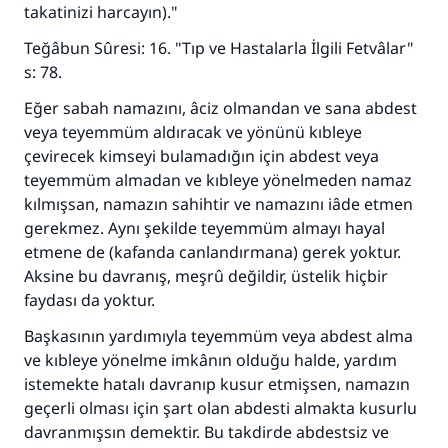
takatinizi harcayın)."
Teğâbun Sûresi: 16. "Tıp ve Hastalarla İlgili Fetvâlar"
s: 78.
Eğer sabah namazını, âciz olmandan ve sana abdest
veya teyemmüm aldıracak ve yönünü kıbleye
çevirecek kimseyi bulamadığın için abdest veya
teyemmüm almadan ve kıbleye yönelmeden namaz
kılmışsan, namazın sahihtir ve namazını iâde etmen
gerekmez. Aynı şekilde teyemmüm almayı hayal
etmene de (kafanda canlandırmana) gerek yoktur.
Aksine bu davranış, meşrû değildir, üstelik hiçbir
faydası da yoktur.
Başkasının yardımıyla teyemmüm veya abdest alma
ve kıbleye yönelme imkânın olduğu halde, yardım
istemekte hatalı davranıp kusur etmişsen, namazın
geçerli olması için şart olan abdesti almakta kusurlu
davranmışsın demektir. Bu takdirde abdestsiz ve