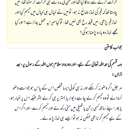
حرکت کرنے سے روکا گیا تھا اور کسی کی مدد سے ہی حرکت کر سکتا تھا، میں
چاہتا تھا کہ فجر کی نماز ضائع نہ ہو، تو میں نے خیال ہی خیال میں تیمم کیا اور
نماز فجر پڑھی ، میں قبلہ رخ بھی نہیں تھا، تو کیا میرا یہ عمل جائز ہے؟ اور کیا
مجھے نماز دوبارہ پڑھنا ہو گی؟
جواب کا متن
ہمہ قسم کی حمد اللہ تعالی کے لیے، اور دورو و سلام ہوں اللہ کے رسول پر، بعد
ازاں:
مریض اگر وضو نہ کر سکے اور نہ ہی کوئی ایسا شخص اس کے پاس ہو جو اسے وضو
کروائے تو وہ تیمم کر لے چاہے دیوار یا بستر پر ہی کر لے بشرطیکہ اس پر غبار ہو،
یا پھر اپنے ساتھ کسی برتن یا تھیلی میں مٹی رکھ لے اور تیمم کرے، اور اگر اس
کے لیے تیمم کرنا بھی ممکن نہ ہو تو ایسے ہی نماز پڑھ لے۔