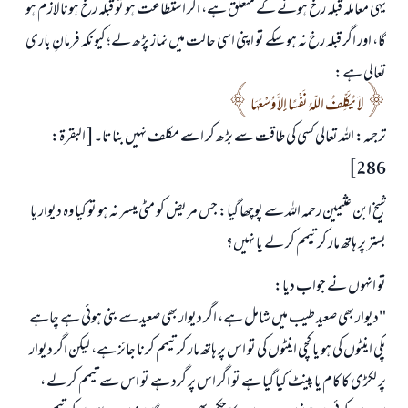
یہی معاملہ قبلہ رخ ہونے کے متعلق ہے، اگر استطاعت ہو تو قبلہ رخ ہونا لازم ہو
گا، اور اگر قبلہ رخ نہ ہو سکے تو اپنی اسی حالت میں نماز پڑھ لے؛ کیونکہ فرمانِ باری
تعالی ہے:
لاَ يُكَلِّفُ اللّهُ نَفْسًا إِلاَّ وُسْعَهَا
ترجمہ: اللہ تعالی کسی کی طاقت سے بڑھ کر اسے مکلف نہیں بناتا۔[ البقرۃ:
286]
شیخ ابن عثیمین رحمہ اللہ سے پوچھا گیا: جس مریض کو مٹی میسر نہ ہو تو کیا وہ دیوار یا
بستر پر ہاتھ مار کر تیمم کر لے یا نہیں؟
تو انہوں نے جواب دیا:
"دیوار بھی صعید طیب میں شامل ہے، اگر دیوار بھی صعید سے بنی ہوئی ہے چاہے
پکی اینٹوں کی ہو یا کچی اینٹوں کی تو اس پر ہاتھ مار کر تیمم کرنا جائز ہے، لیکن اگر دیوار
پر لکڑی کا کام یا پینٹ کیا گیا ہے تو اگر اس پر گرد ہے تو اس سے تیمم کر لے ،