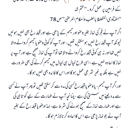
کے فرامین پر عمل کرو ۔" ختم شد
"الفتاوى المتعلقة بالطب وأحكام المرضى" ص 78
اگر آپ نے فجر کی نماز بغیر وضو اور تیمم کے پڑھی ہے اور قبلہ رخ بھی نہیں ہوئیں
کیونکہ آپ قبلہ رخ نہیں ہو سکتیں تھیں ، اور آپ کو کوئی وضو یا تیمم کروانے والا
نہیں تھا اور نہ ہی کوئی قبلہ رخ کروانے والا تھا تو آپ کی نماز صحیح ہے اور آپ پر
نماز کا اعادہ نہیں ہے، اسی طرح خیال ہی خیال میں تیمم کرنے کی بھی ضرورت
نہیں ہے بلکہ یہ غیر شرعی عمل ہو گا اور اس کا فائدہ بھی نہیں ہو گا۔
اور اگر آپ تیمم، یا وضو یا قبلہ رخ کسی کی مدد سے کر سکتی تھیں تو پھر آپ نے کسی
سے مدد لینے میں سستی کی ہے ، چنانچہ آپ نے طہارت کے لیے کوتاہی کی
ہے اور طہارت نماز کے صحیح ہونے کی شرط ہے، لہذا وضو یا قبلہ رخ کے بغیر
آپ نے جو نماز پڑھی ہے اس کا اعادہ کرنا لازم ہو گا۔