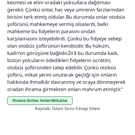
kesmesi ve etini oradaki yoksullara dağıtması
Ümmete cevapları ulaştırmak için bizi destekle
gerekir. Çünkü onlar, hac veya umrenin farzlarından
Rasulullah ﷺ şöyle dedi:
birisini terk etmiş oldular. Bu durumda onlar otobüs
Her kim bir hayra yol gösterirse , hayrı yapan
şoförünü mahkemeye vermiş olsalardı, belki
kişinin sevabı kadar ona sevap yazılır.
mahkeme bu fidyelerin parasını ondan
karşılamasını isteyebilirdi. Çünkü bu fidyeye sebep
(MUSLIM 1893)
olan otobüs şoförünün kendisidir. Bu hüküm,
kadı'nın görüşüne bağlıdır.Zirâ bu durumda kadı,
bütün yolcuların ödedikleri fidyelerin ücretini,
Şimdi katkı yapın!
otobüs şoföründen talep edebilir. Çünkü otobüs
şoförü, mikat yerini unutarak geçtiği için onların
hakkında ihmalkâr davranmış ve oraya dönmeyerek
oradan ihrama girmekten onları mahrum etmiştir."
İhrama Girilen Yerler/Mikatlar
Kaynak
:
İslam Soru-Cevap Sitesi