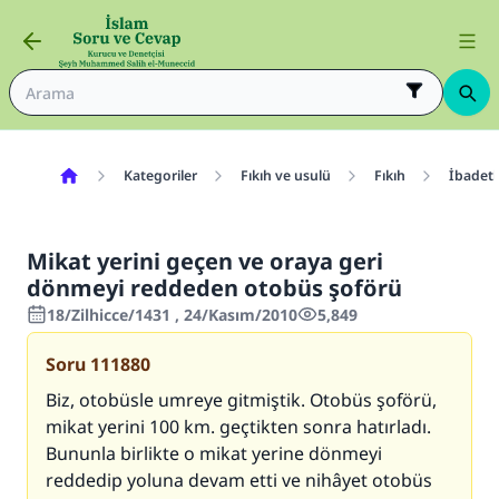
Kategoriler
Fıkıh ve usulü
Fıkıh
İbadetl
Mikat yerini geçen ve oraya geri
dönmeyi reddeden otobüs şoförü
18/Zilhicce/1431 , 24/Kasım/2010
5,849
Soru
111880
Biz, otobüsle umreye gitmiştik. Otobüs şoförü,
mikat yerini 100 km. geçtikten sonra hatırladı.
Bununla birlikte o mikat yerine dönmeyi
reddedip yoluna devam etti ve nihâyet otobüs