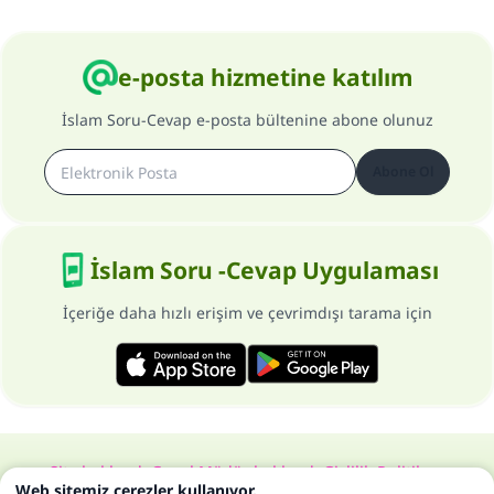
e-posta hizmetine katılım
İslam Soru-Cevap e-posta bültenine abone olunuz
Abone Ol
İslam Soru -Cevap Uygulaması
İçeriğe daha hızlı erişim ve çevrimdışı tarama için
Site hakkında
Genel Müdür hakkında
Gizlilik Politikası
Web sitemiz çerezler kullanıyor.
Bütün hakları, www.islam-qa.com sitesine aittir 1997-2025 ©