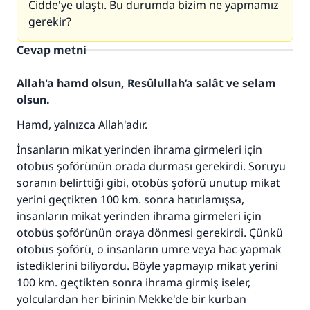
Cidde'ye ulaştı. Bu durumda bizim ne yapmamız
gerekir?
Cevap metni
Allah'a hamd olsun, Resûlullah’a salât ve selam
olsun.
Hamd, yalnızca Allah'adır.
İnsanların mikat yerinden ihrama girmeleri için
otobüs şoförünün orada durması gerekirdi. Soruyu
soranın belirttiği gibi, otobüs şoförü unutup mikat
yerini geçtikten 100 km. sonra hatırlamışsa,
insanların mikat yerinden ihrama girmeleri için
otobüs şoförünün oraya dönmesi gerekirdi. Çünkü
otobüs şoförü, o insanların umre veya hac yapmak
110845 Nolu Cevap, bir evliliği
istediklerini biliyordu. Böyle yapmayıp mikat yerini
100 km. geçtikten sonra ihrama girmiş iseler,
kurtardı.
yolculardan her birinin Mekke'de bir kurban