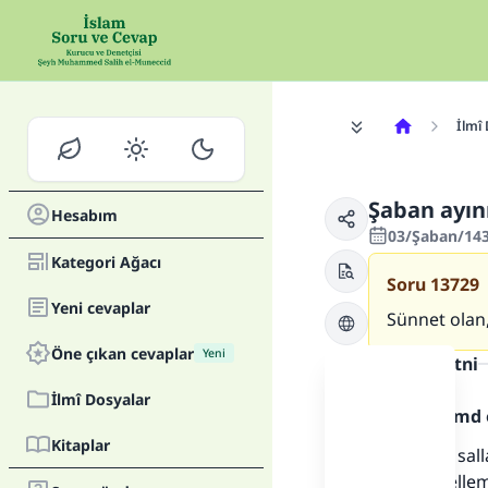
İlmî
Şaban ayı
Hesabım
03/Şaban/143
Kategori Ağacı
Soru
13729
Yeni cevaplar
Sünnet olan
Öne çıkan cevaplar
Yeni
Cevap metni
İlmî Dosyalar
Allah'a hamd 
Kitaplar
Rasulullah sall
aleyhi veselle