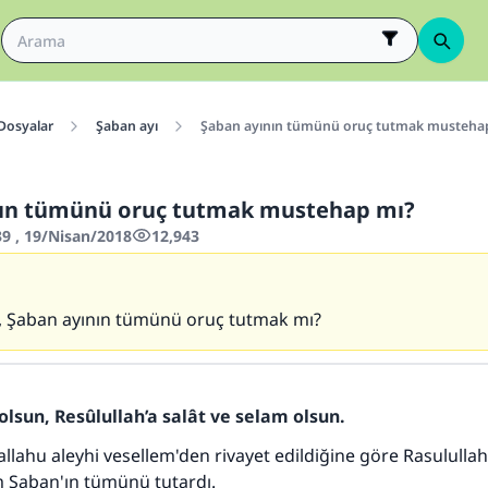
 Dosyalar
Şaban ayı​
Şaban ayının tümünü oruç tutmak musteha
nın tümünü oruç tutmak mustehap mı?
9 , 19/Nisan/2018
12,943
, Şaban ayının tümünü oruç tutmak mı?
olsun, Resûlullah’a salât ve selam olsun.
allahu aleyhi vesellem'den rivayet edildiğine göre Rasulullah
m Şaban'ın tümünü tutardı.