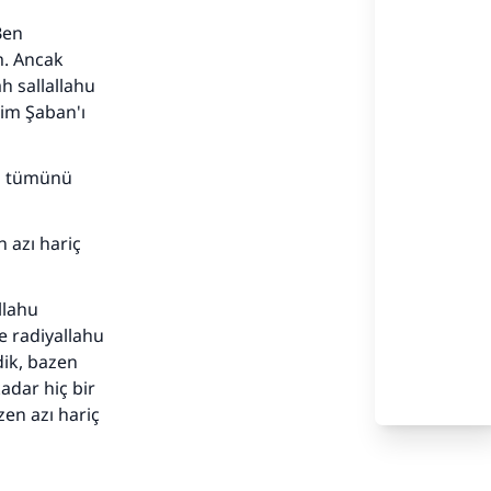
Ben
m. Ancak
h sallallahu
kim Şaban'ı
ın tümünü
n azı hariç
llahu
e radiyallahu
dik, bazen
kadar hiç bir
en azı hariç