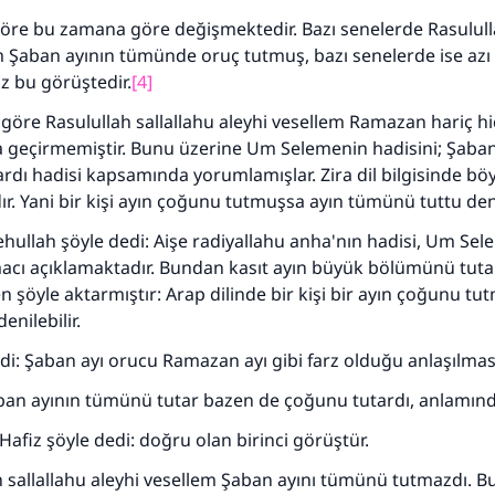
göre bu zamana göre değişmektedir. Bazı senelerde Rasulull
m Şaban ayının tümünde oruç tutmuş, bazı senelerde ise azı h
z bu görüştedir.
[4]
 göre Rasulullah sallallahu aleyhi vesellem Ramazan hariç hiç
geçirmemiştir. Bunu üzerine Um Selemenin hadisini; Şaban'
ardı hadisi kapsamında yorumlamışlar. Zira dil bilgisinde böy
r. Yani bir kişi ayın çoğunu tutmuşsa ayın tümünü tuttu denil
ehullah şöyle dedi: Aişe radiyallahu anha'nın hadisi, Um Sel
cı açıklamaktadır. Bundan kasıt ayın büyük bölümünü tutard
 şöyle aktarmıştır: Arap dilinde bir kişi bir ayın çoğunu tu
nilebilir.
110845 Nolu Cevap, bir evliliği kurtardı.
dedi: Şaban ayı orucu Ramazan ayı gibi farz olduğu anlaşılma
Ümmete cevapları ulaştırmak için bizi destekle
ban ayının tümünü tutar bazen de çoğunu tutardı, anlamınd
Rasulullah ﷺ şöyle dedi:
Hafiz şöyle dedi: doğru olan birinci görüştür.
 kim bir hayra yol gösterirse , hayrı yapan kişinin sevabı k
h sallallahu aleyhi vesellem Şaban ayını tümünü tutmazdı. 
ona sevap yazılır.