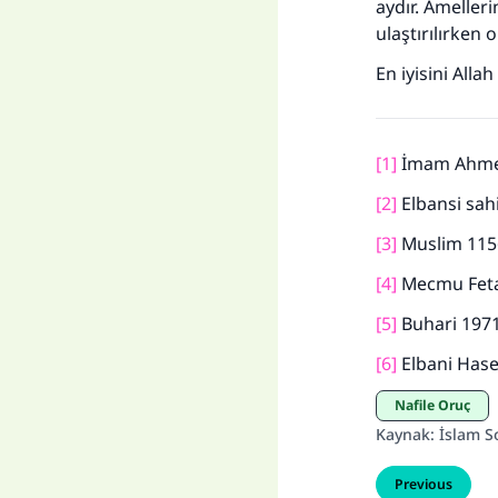
aydır. Amelleri
ulaştırılırken
En iyisini Allah b
[1]
İmam Ahmed
[2]
Elbansi sah
[3]
Muslim 115
[4]
Mecmu Feta
[5]
Buhari 1971
[6]
Elbani Hase
Nafile Oruç
Kaynak
:
İslam S
Previous