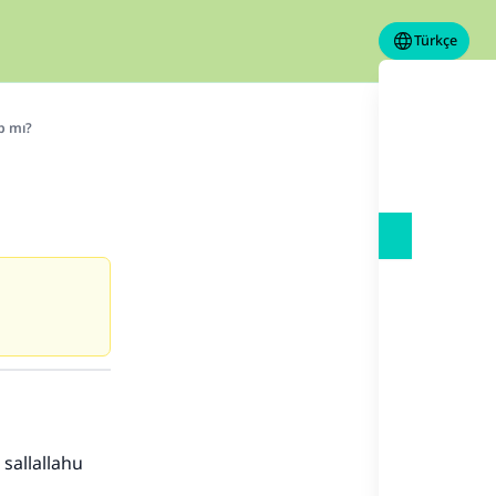
Türkçe
p mı?
 sallallahu