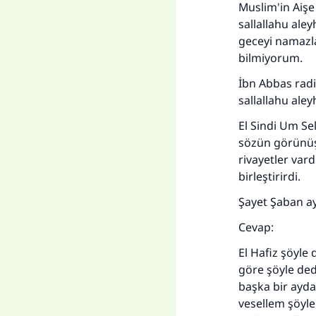
Muslim'in Aişe
sallallahu ale
geceyi namazla
bilmiyorum.
İbn Abbas radi
sallallahu ale
El Sindi Um Se
sözün görünüş
rivayetler var
birleştirirdi.
Şayet Şaban ay
Cevap:
El Hafiz şöyle 
göre şöyle ded
başka bir ayda
vesellem şöyle