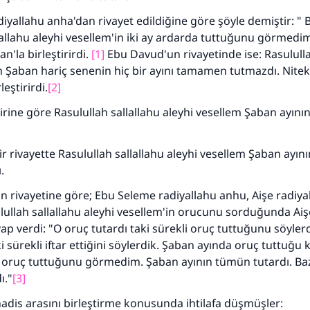
yallahu anha'dan rivayet edildiğine göre şöyle demiştir: " 
lallahu aleyhi vesellem'in iki ay ardarda tuttuğunu görmedi
'la birleştirirdi.
[1]
Ebu Davud'un rivayetinde ise: Rasululla
m Şaban hariç senenin hiç bir ayını tamamen tutmazdı. Nite
eştirirdi.
[2]
irine göre Rasulullah sallallahu aleyhi vesellem Şaban ayın
r rivayette Rasulullah sallallahu aleyhi vesellem Şaban ayını
.
 rivayetine göre; Ebu Seleme radiyallahu anhu, Aişe radiya
ullah sallallahu aleyhi vesellem'in orucunu sorduğunda Aiş
ap verdi: "O oruç tutardı taki sürekli oruç tuttuğunu söyler
ki sürekli iftar ettiğini söylerdik. Şaban ayında oruç tuttuğu 
 oruç tuttuğunu görmedim. Şaban ayının tümün tutardı. Baz
ı."
[3]
 hadis arasını birleştirme konusunda ihtilafa düşmüşler: