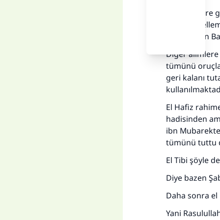
Bazı alimlere 
aleyhi veselle
tutmuş. İbn Ba
Diğer alimlere
tümünü oruçla 
geri kalanı tut
kullanılmaktadı
El Hafiz rahim
hadisinden ama
ibn Mubarekten
tümünü tuttu de
El Tibi şöyle 
Diye bazen Şa
Daha sonra el 
Her
Yani Rasululla