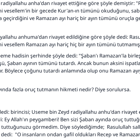
 radiyallahu anha'dan rivayet ettiğine göre şöyle demiştir: "
(MUSLIM 1893)
yhi vesellem'in bir gecede Kur'an-ın tümünü okuduğunu, sa
 geçirdiğini ve Ramazan ayı hariç bir ayın tümünü oruçla ge
Şimdi katkı yapın!
yallahu anhuma'dan rivayet edildiğine göre şöyle dedi: Rasu
yhi vesellem Ramazan ayı hariç hiç bir ayın tümünü tutmamışt
leme hadisin şerhinde şöyle dedi: "Şaban'ı Ramazan'la birleşt
ü, Şaban ayının tümünü tutardı. Ancak bunun aksini ispatl
dır. Böylece çoğunu tutardı anlamında olup onu Ramazan ayı
ında fazla oruç tutmanın hikmeti nedir? Diye sorulursa.
dedi: birincisi; Useme bin Zeyd radiyallahu anhu'dan rivayet 
i: Ey Allah'ın peygamberi! Ben sizi Şaban ayında oruç tuttu
 tuttuğunuzu görmedim. Diye söylediğimde; Rasulullah sall
 dedi: "O insanların ondan gafil oldukları Recep ve Ramaza