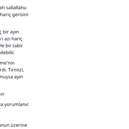
ah sallallahu
ariç gerisini
 bir ayın
ı azı hariç
le bir tabir
ebilir.
eme'nin
ı. Tirmizi,
tmuşsa ayın
sın
a yorumlanır.
adar
Bunun üzerine