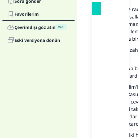
Soru gönder
Um Seleme radi
Favorilerim
Rasulullah sal
Şaban'ı Ramazan
Çevrimdışı göz atın
Yeni
aleyhi veselle
Ramazan'la birl
Eski versiyona dönün
Bu hadisin zah
tutardı.
Ancak başka bi
gerisini tutardı
İmam Muslim'in
anha'dan Rasul
anhu şöyle cev
iftar ederdi ta
ayda bu kadar
tümünü tutard
Alimler bu iki