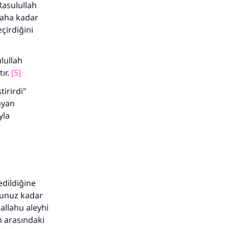
Rasulullah
baha kadar
çirdiğini
lullah
ır.
[5]
irirdi"
ayan
yla
edildiğine
ğunuz kadar
allahu aleyhi
n arasındaki