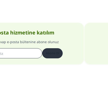
osta hizmetine katılım
evap e-posta bültenine abone olunuz
Abone Ol