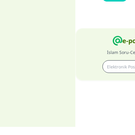
e-p
İslam Soru-C