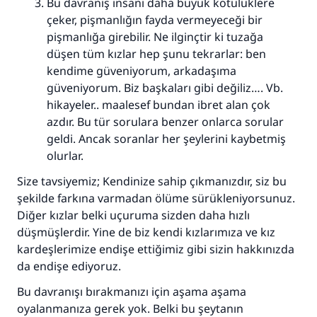
Bu davranış insanı daha büyük kötülüklere
çeker, pişmanlığın fayda vermeyeceği bir
pişmanlığa girebilir. Ne ilginçtir ki tuzağa
düşen tüm kızlar hep şunu tekrarlar: ben
kendime güveniyorum, arkadaşıma
güveniyorum. Biz başkaları gibi değiliz…. Vb.
hikayeler.. maalesef bundan ibret alan çok
azdır. Bu tür sorulara benzer onlarca sorular
geldi. Ancak soranlar her şeylerini kaybetmiş
olurlar.
Size tavsiyemiz; Kendinize sahip çıkmanızdır, siz bu
şekilde farkına varmadan ölüme sürükleniyorsunuz.
Diğer kızlar belki uçuruma sizden daha hızlı
110845 Nolu Cevap, bir evliliği
düşmüşlerdir. Yine de biz kendi kızlarımıza ve kız
kurtardı.
kardeşlerimize endişe ettiğimiz gibi sizin hakkınızda
da endişe ediyoruz.
Ümmete cevapları ulaştırmak için bizi destekle
Bu davranışı bırakmanızı için aşama aşama
Rasulullah ﷺ şöyle dedi:
oyalanmanıza gerek yok. Belki bu şeytanın
Her kim bir hayra yol gösterirse , hayrı yapan