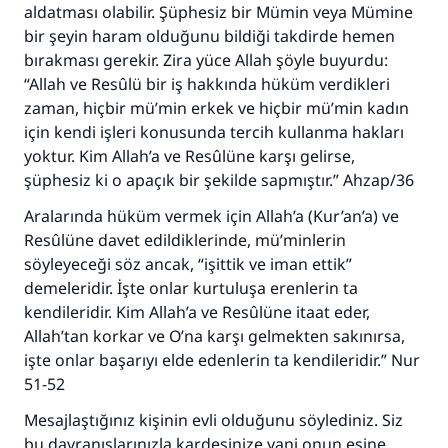
aldatması olabilir. Şüphesiz bir Mümin veya Mümine
kişinin sevabı kadar ona sevap yazılır.
bir şeyin haram olduğunu bildiği takdirde hemen
(MUSLIM 1893)
bırakması gerekir. Zira yüce Allah şöyle buyurdu:
“Allah ve Resûlü bir iş hakkında hüküm verdikleri
zaman, hiçbir mü’min erkek ve hiçbir mü’min kadın
Şimdi katkı yapın!
için kendi işleri konusunda tercih kullanma hakları
yoktur. Kim Allah’a ve Resûlüne karşı gelirse,
şüphesiz ki o apaçık bir şekilde sapmıştır.” Ahzap/36
Aralarında hüküm vermek için Allah’a (Kur’an’a) ve
Resûlüne davet edildiklerinde, mü’minlerin
söyleyeceği söz ancak, “işittik ve iman ettik”
demeleridir. İşte onlar kurtuluşa erenlerin ta
kendileridir. Kim Allah’a ve Resûlüne itaat eder,
Allah’tan korkar ve O’na karşı gelmekten sakınırsa,
işte onlar başarıyı elde edenlerin ta kendileridir.” Nur
51-52
Mesajlaştığınız kişinin evli olduğunu söylediniz. Siz
bu davranışlarınızla kardeşinize yani onun eşine