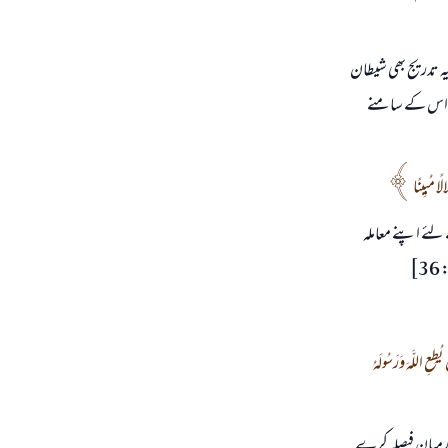
ہ تدریج بھی شیطان
تو اس کے سامنے
لًا مُبِينًا
لئے اپنے معاملہ
]
َهِ وَرَسُولِهِ لِيَحْكُمَ بَيْنَهُمْ أَنْ يَقُولُوا سَمِعْنَا وَأَطَعْنَا وَأُولَئِكَ هُمُ الْمُفْلِحُونَ (51) وَمَنْ يُطِعِ اللَّهَ وَرَسُولَهُ
درمیان فیصلہ کرے