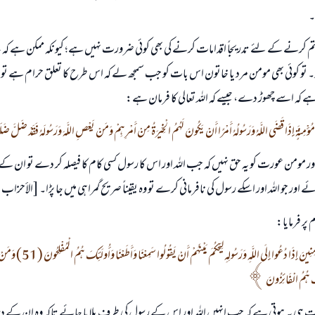
۔
تم کرنے کے لئے تدریجاً اقدامات کرنے کی بھی کوئی ضرورت نہیں ہے؛ کیونکہ ممکن ہے کہ ی
 تو کوئی بھی مومن مرد یا خاتون اس بات کو جب سمجھ لے کہ اس طرح کا تعلق حرام ہے 
 کہ اسے چھوڑ دے، جیسے کہ اللہ تعالی کا فرمان ہے:
مُؤْمِنَةٍ إِذَا قَضَى اللَّهُ وَرَسُولُهُ أَمْرًا أَنْ يَكُونَ لَهُمُ الْخِيَرَةُ مِنْ أَمْرِهِمْ وَمَنْ يَعْصِ اللَّهَ وَرَسُولَهُ فَقَدْ ضَلَّ ضَلَا
جواب نمبر 110845 نے نکاح ٹوٹنے سے بچایا۔
ور مومن عورت کو یہ حق نہیں کہ جب اللہ اور اس کا رسول کسی کام کا فیصلہ کر دے تو ان کے 
ائے اور جو اللہ اور اسکے رسول کی نافرمانی کرے تو وہ یقیناً صریح گمراہی میں جا پڑا۔ [الأحزاب: 36
امت مسلمہ کے واسطے جوابات پیش کرنے کے لیے ہماری مدد کریں
پر فرمایا:
رسول اللہ صلی اللہ علیہ و سلم کا فرمان ہے:
نیکی کی رہنمائی کرنے والے کو بھی نیکی کرنے والے کے برابر اجر ملتا ہے۔
إِنَّمَا كَانَ قَوْلَ الْمُؤْمِنِينَ إِذَا دُعُوا إِلَى اللّ
(مسلم : 1893)
ئِكَ هُمُ الْفَائِزُونَ
بات ہی یہ ہوتی ہے کہ جب انہیں اللہ اور اس کے رسول کی طرف بلایا جائے تاکہ وہ ان کے 