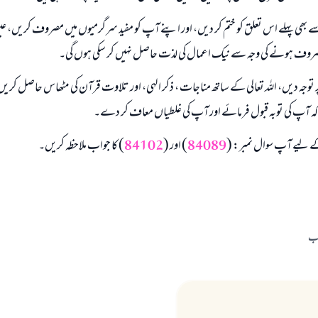
ھی پہلے اس تعلق کو ختم کر دیں، اور اپنے آپ کو مفید سرگرمیوں میں مصروف کریں، ع
وف ہونے کی وجہ سے نیک اعمال کی لذت حاصل نہیں کر سکی ہوں گی۔
وجہ دیں، اللہ تعالی کے ساتھ مناجات ، ذکر الہی، اور تلاوت قرآن کی مٹھاس حاصل کریں، 
کہ آپ کی توبہ قبول فرمائے اور آپ کی غلطیاں معاف کر دے۔
ے لیے آپ سوال نمبر: (
84089
) اور (
84102
) کا جواب ملاحظہ کریں۔
اب