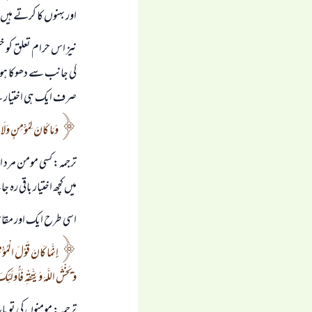
اور بہنوں کا کرتے ہیں
نیز اس حرام تعلق کو خ
کی جانب سے دھوکا ہو۔
صرف ایک ہی اختیار ہے
وَمَا كَانَ لِمُؤْمِنٍ وَلَا 
ترجمہ: کسی مومن مرد ا
میں کچھ اختیار باقی رہ ج
اسی طرح ایک اور مقام 
وَيَخْشَ اللَّهَ وَيَتَّقْهِ فَأُولَ
ترجمہ: مومنوں کی تو 