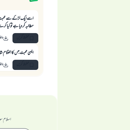
مطالبہ کر دیا ہے تو کیا ک
محفوظ کریں
داؤ
ایسی محبت جس کا اختتام شا
محفوظ کریں
داؤ
اسلام سو