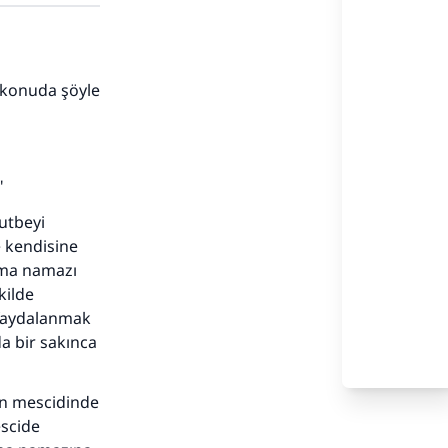
u konuda şöyle
"
hutbeyi
e kendisine
adar
Cuma namazı
kilde
 faydalanmak
a bir sakınca
nun mescidinde
escide