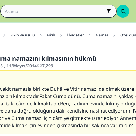
Fıkıh ve usulü
Fıkıh
İbadetler
Namaz
Özel gün
uma namazını kılmasının hükmü
5 , 11/Mayıs/2014
7,299
5
vakit namazla birlikte Duhâ ve Vitir namazı da olmak üzere
zları kılmaktadır.Fakat Cuma günü, Cuma namazını yaklaşı
zaktaki câmide kılmaktadır.Ben, kadının evinde kılmış oldu
ve daha doğru olduğuna dâir kendisine nasihat ediyorum. F
or ve Cuma namazı için câmiye gitmekte ısrar ediyor. Anne
ide kılmak için evinden çıkmasında bir sakınca var mıdır?