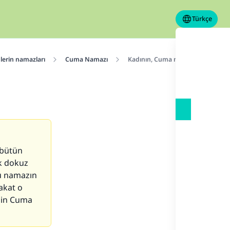
Türkçe
lerin namazları
Cuma Namazı
Kadının, Cuma namazını kılması
 bütün
k dokuz
ğu namazın
akat o
min Cuma