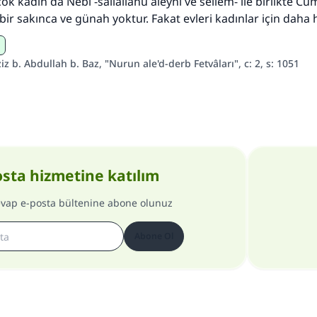
çok kadın da Nebi -sallallahu aleyhi ve sellem- ile birlikte 
bir sakınca ve günah yoktur. Fakat evleri kadınlar için daha ha
z b. Abdullah b. Baz, "Nurun ale'd-derb Fetvâları", c: 2, s: 1051
osta hizmetine katılım
evap e-posta bültenine abone olunuz
Abone Ol