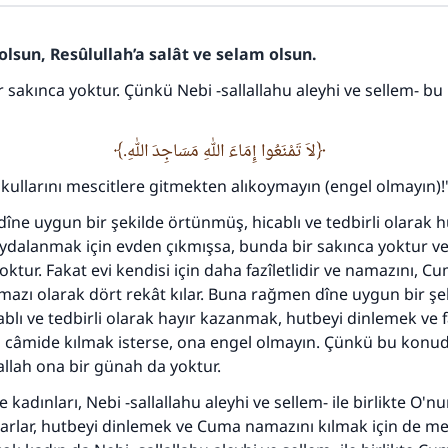
olsun, Resûlullah’a salât ve selam olsun.
 sakınca yoktur. Çünkü Nebi -sallallahu aleyhi ve sellem- b
110845 Nolu Cevap, bir evliliği kurtardı.
لاَ تَمْنَعُوا إِمَاءَ اللهِ مَسَاجِدَ اللهِ.
n kullarını mescitlere gitmekten alıkoymayın (engel olmayın)!
Ümmete cevapları ulaştırmak için bizi destekle
dîne uygun bir şekilde örtünmüş, hicablı ve tedbirli olarak 
Rasulullah ﷺ şöyle dedi:
ydalanmak için evden çıkmışsa, bunda bir sakınca yoktur v
 kim bir hayra yol gösterirse , hayrı yapan kişinin sevabı k
oktur. Fakat evi kendisi için daha fazîletlidir ve namazını, 
ona sevap yazılır.
mazı olarak dört rekât kılar. Buna rağmen dîne uygun bir şe
(MUSLIM 1893)
blı ve tedbirli olarak hayır kazanmak, hutbeyi dinlemek ve
kıp câmide kılmak isterse, ona engel olmayın. Çünkü bu konud
allah ona bir günah da yoktur.
Şimdi katkı yapın!
kadınları, Nebi -sallallahu aleyhi ve sellem- ile birlikte O'
larlar, hutbeyi dinlemek ve Cuma namazını kılmak için de m