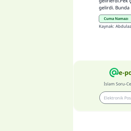
gelirlerdi.Pek 
gelirdi. Bunda 
Cuma Namazı
Kaynak
:
Abdulazi
e-p
İslam Soru-C