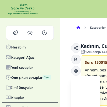
Kategoriler
Kadının, C
Hesabım
12/Recep/143
Kategori Ağacı
Soru
15001
Yeni cevaplar
Annem, beş 
sünnet nama
Öne çıkan cevaplar
Yeni
kilometre u
daha güzel 
İlmî Dosyalar
kabul etmiy
Kitaplar
namazını câm