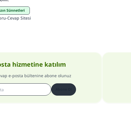
zın Sünnetleri
oru-Cevap Sitesi
osta hizmetine katılım
evap e-posta bültenine abone olunuz
Abone Ol