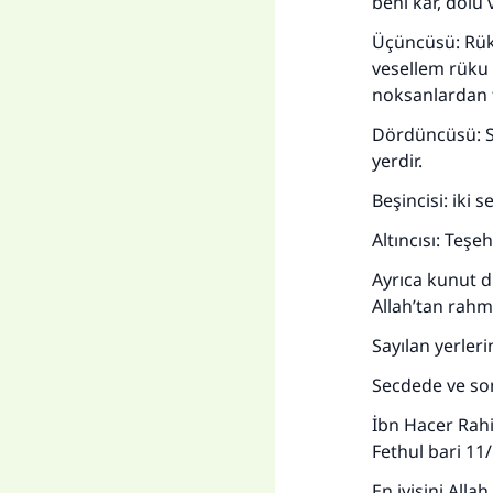
beni kar, dolu 
Üçüncüsü: Rüku
vesellem rüku 
noksanlardan t
Dördüncüsü: S
yerdir.
Beşincisi: iki s
Altıncısı: Teşe
Ayrıca kunut 
Allah’tan rahme
Sayılan yerleri
Secdede ve so
İbn Hacer Rah
Fethul bari 11/
En iyisini Allah b