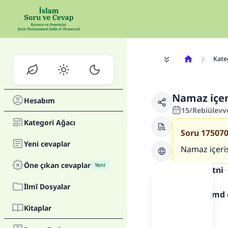
Kate
Namaz içer
Hesabım
15/Rebiülevv
Kategori Ağacı
Soru
17507
Yeni cevaplar
Namaz içeris
Öne çıkan cevaplar
Yeni
Cevap metni
İlmî Dosyalar
Allah'a hamd 
Kitaplar
,