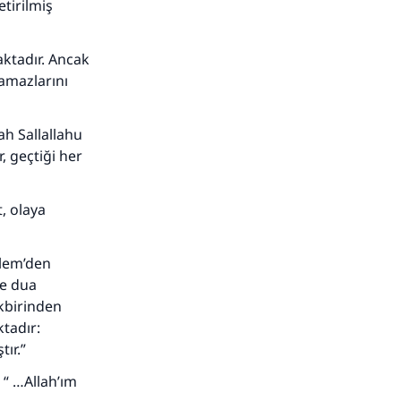
tirilmiş
ktadır. Ancak
namazlarını
ah Sallallahu
, geçtiği her
, olaya
llem’den
de dua
ekbirinden
tadır:
ır.”
: “ …Allah’ım