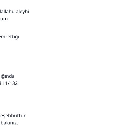
lallahu aleyhi
 tüm
emrettiği
dığında
ri 11/132
teşehhüttür.
 bakınız.