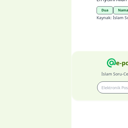
Dua
Nama
Kaynak
:
İslam S
e-p
İslam Soru-C