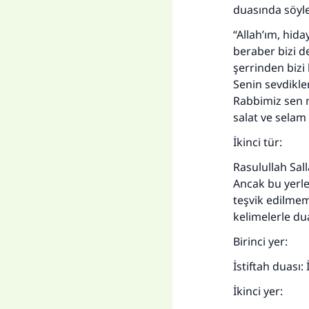
duasında söyle
“Allah’ım, hiday
beraber bizi d
şerrinden biz
Senin sevdikle
Rabbimiz sen 
salat ve selam
İkinci tür:
Rasulullah Salla
Ancak bu yerle
teşvik edilmem
kelimelerle dua
Birinci yer:
İstiftah duası
İkinci yer: