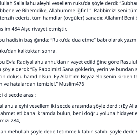
lullah Sallallahu aleyhi vesellem ruku’da şöyle derdi: “Subh
bene ve Bihemdike, Allahumme iğfir li” Rabbimiz! seni tü
enzih ederiz, tüm hamdlar (övgüler) sanadır. Allahım! Beni b
lim 484 Aişe rivayet etmiştir.
110845 Nolu Cevap, bir evliliği kurtardı.
u hadisin başlığında: “Ruku’da dua etme” babı olarak yazmış
ku’dan kalktıktan sonra.
Ümmete cevapları ulaştırmak için bizi destekle
Ebu Evfa Radiyallahu anhu’dan rivayet edildiğine göre Rasulul
Rasulullah ﷺ şöyle dedi:
m şöyle derdi: “Ey Rabbimiz! Sana göklerin, yerin ve bundan
 kim bir hayra yol gösterirse , hayrı yapan kişinin sevabı k
erin dolusu hamd olsun. Ey Allah’ım! Beyaz elbisenin kirden 
ona sevap yazılır.
h ve hatalardan temizle!.” Muslim476
(MUSLIM 1893)
iki secde arası:
allahu aleyhi vesellem iki secde arasında şöyle derdi: (Ey All
Şimdi katkı yapın!
rahmet et! bana ikramda bulun, beni doğru yoluna hidayet 
rmizi 284,
himehullah şöyle dedi: Tetimme kitabın sahibi şöyle dedi: