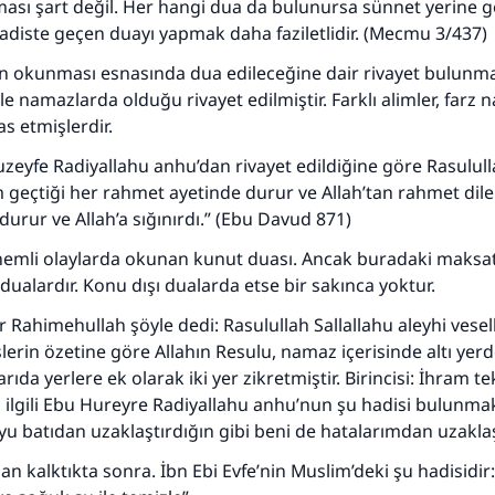
ası şart değil. Her hangi dua da bulunursa sünnet yerine ge
 hadiste geçen duayı yapmak daha faziletlidir. (Mecmu 3/437)
n okunması esnasında dua edileceğine dair rivayet bulunma
e namazlarda olduğu rivayet edilmiştir. Farklı alimler, farz 
s etmişlerdir.
uzeyfe Radiyallahu anhu’dan rivayet edildiğine göre Rasulull
m geçtiği her rahmet ayetinde durur ve Allah’tan rahmet diler
durur ve Allah’a sığınırdı.” (Ebu Davud 871)
nemli olaylarda okunan kunut duası. Ancak buradaki maksat
dualardır. Konu dışı dualarda etse bir sakınca yoktur.
r Rahimehullah şöyle dedi: Rasulullah Sallallahu aleyhi vese
slerin özetine göre Allahın Resulu, namaz içerisinde altı yer
rıda yerlere ek olarak iki yer zikretmiştir. Birincisi: İhram t
ilgili Ebu Hureyre Radiyallahu anhu’nun şu hadisi bulunmak
yu batıdan uzaklaştırdığın gibi beni de hatalarımdan uzaklaşt
dan kalktıkta sonra. İbn Ebi Evfe’nin Muslim’deki şu hadisidir