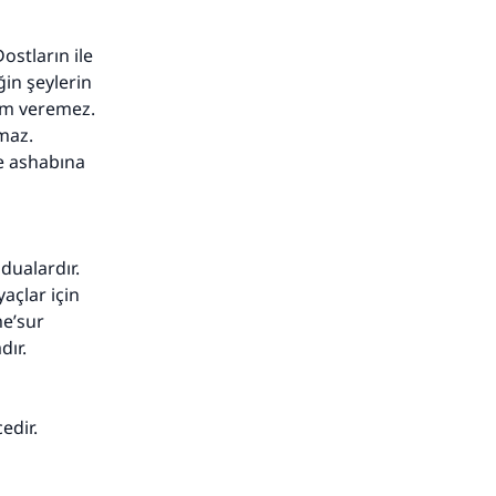
Dostların ile
ğin şeylerin
üm veremez.
lmaz.
e ashabına
 dualardır.
açlar için
me’sur
dır.
edir.