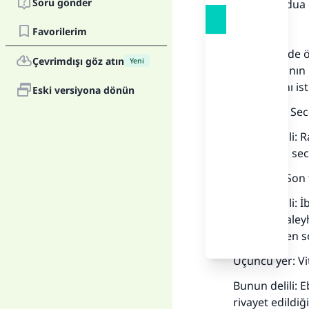
Soru gönder
Namazda dua ed
Birincisi:
Favorilerim
Bazı yerlerde 
Çevrimdışı göz atın
Yeni
namaz kılanın 
ihtiyaçlarını i
Eski versiyona dönün
Birinci yer: S
Bunun delili: 
olduğu an, sec
İkinci yer: So
Bunun delili: 
Sallallahu ale
Teşehhütten so
Üçüncü yer: Vi
Bunun delili: 
rivayet edildiğ