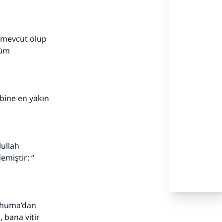
r mevcut olup
tüm
bbine en yakın
lullah
emiştir: “
anhuma’dan
, bana vitir