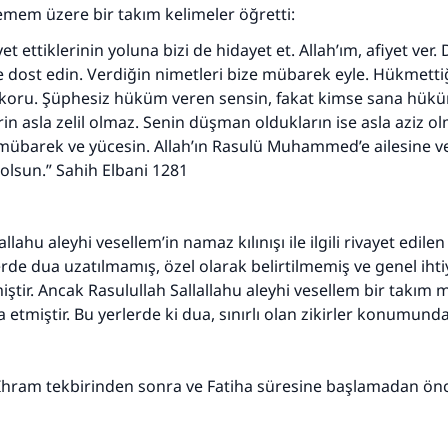
mem üzere bir takım kelimeler öğretti:
et ettiklerinin yoluna bizi de hidayet et. Allah’ım, afiyet ver. 
e dost edin. Verdiğin nimetleri bize mübarek eyle. Hükmetti
i koru. Şüphesiz hüküm veren sensin, fakat kimse sana hük
rin asla zelil olmaz. Senin düşman oldukların ise asla aziz o
mübarek ve yücesin. Allah’ın Rasulü Muhammed’e ailesine v
 olsun.” Sahih Elbani 1281
llahu aleyhi vesellem’in namaz kılınışı ile ilgili rivayet edilen
rde dua uzatılmamış, özel olarak belirtilmemiş ve genel ihtiy
iştir. Ancak Rasulullah Sallallahu aleyhi vesellem bir takım 
 etmiştir. Bu yerlerde ki dua, sınırlı olan zikirler konumunda
: İhram tekbirinden sonra ve Fatiha süresine başlamadan önc