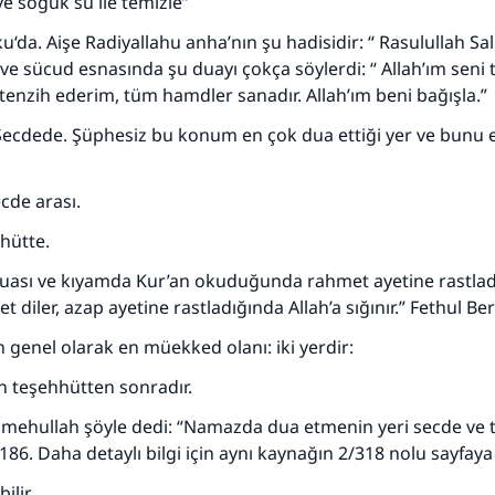
ve soğuk su ile temizle”
‘da. Aişe Radiyallahu anha’nın şu hadisidir: “ Rasulullah Sal
ve sücud esnasında şu duayı çokça söylerdi: “ Allah’ım seni
enzih ederim, tüm hamdler sanadır. Allah’ım beni bağışla.”
ecdede. Şüphesiz bu konum en çok dua ettiği yer ve bunu 
ecde arası.
hhütte.
duası ve kıyamda Kur’an okuduğunda rahmet ayetine rastla
t diler, azap ayetine rastladığında Allah’a sığınır.” Fethul Be
n genel olarak en müekked olanı: iki yerdir:
n teşehhütten sonradır.
imehullah şöyle dedi: “Namazda dua etmenin yeri secde ve 
186. Daha detaylı bilgi için aynı kaynağın 2/318 nolu sayfaya
ilir.