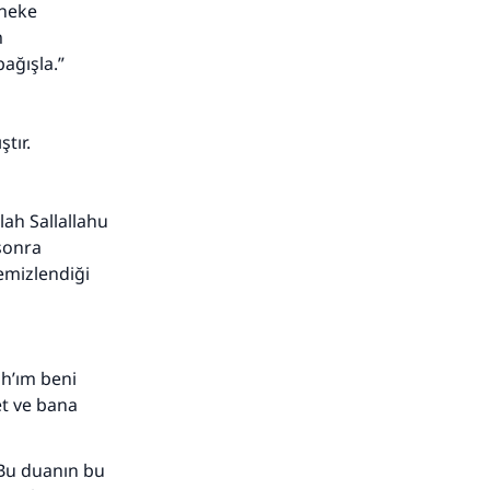
aneke
m
ağışla.”
tır.
lah Sallallahu
 sonra
adar
temizlendiği
ah’ım beni
et ve bana
 Bu duanın bu