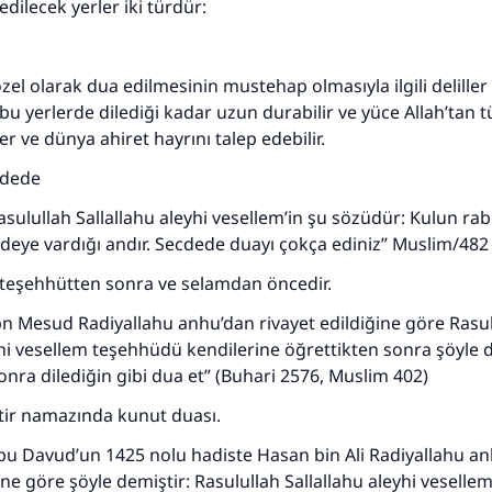
ilecek yerler iki türdür:
özel olarak dua edilmesinin mustehap olmasıyla ilgili delille
bu yerlerde dilediği kadar uzun durabilir ve yüce Allah’tan 
ster ve dünya ahiret hayrını talep edebilir.
ecdede
Rasulullah Sallallahu aleyhi vesellem’in şu sözüdür: Kulun ra
deye vardığı andır. Secdede duayı çokça ediniz” Muslim/482
n teşehhütten sonra ve selamdan öncedir.
İbn Mesud Radiyallahu anhu’dan rivayet edildiğine göre Rasu
yhi vesellem teşehhüdü kendilerine öğrettikten sonra şöyle d
nra dilediğin gibi dua et” (Buhari 2576, Muslim 402)
tir namazında kunut duası.
Ebu Davud’un 1425 nolu hadiste Hasan bin Ali Radiyallahu 
ine göre şöyle demiştir: Rasulullah Sallallahu aleyhi vesellem