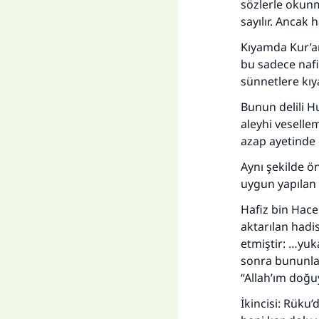
sözlerle okunm
sayılır. Ancak
Kıyamda Kur’a
bu sadece nafil
sünnetlere kıya
Bunun delili H
aleyhi veselle
azap ayetinde 
Aynı şekilde ö
uygun yapılan 
Hafiz bin Hace
aktarılan hadi
etmiştir: …yuka
sonra bununla 
“Allah’ım doğu
İkincisi: Rüku’