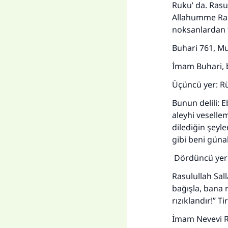
Ruku’ da. Rasu
Allahumme Rab
noksanlardan t
Buhari 761, Mus
İmam Buhari, b
Üçüncü yer: Rü
Bunun delili: 
aleyhi veselle
Her
dilediğin şeyl
gibi beni güna
Dördüncü yer: 
Rasulullah Sall
bağışla, bana 
rızıklandır!” Ti
İmam Nevevi Ra