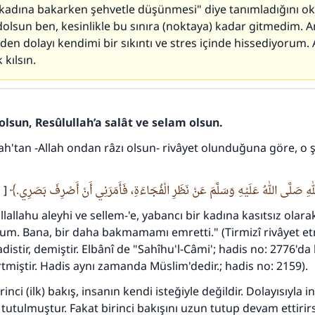
 kadına bakarken şehvetle düşünmesi" diye tanımladığını 
olsun ben, kesinlikle bu sınıra (noktaya) kadar gitmedim. 
eden dolayı kendimi bir sıkıntı ve stres içinde hissediyorum. 
 kılsın.
olsun, Resûlullah’a salât ve selam olsun.
lah'tan -Allah ondan râzı olsun- rivâyet olunduğuna göre, o 
هِ صَلَّى اللهُ عَلَيْهِ وَسَلَّمَ عَنْ نَظَرِ الْفُجَاءَةِ، فَأَمَرَنِي أَنْ أَصْرِفَ بَصَرِي
ر ]
llallahu aleyhi ve sellem-'e, yabancı bir kadına kasıtsız olara
m. Bana, bir daha bakmamamı emretti." (Tirmizî rivâyet etm
istir, demiştir. Elbânî de "Sahîhu'l-Câmi'; hadis no: 2776'da
tmiştir. Hadis aynı zamanda Müslim'dedir.; hadis no: 2159).
inci (ilk) bakış, insanın kendi isteğiyle değildir. Dolayısıyla 
tutulmuştur. Fakat birinci bakışını uzun tutup devam ettiri