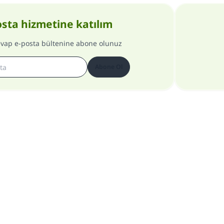
osta hizmetine katılım
evap e-posta bültenine abone olunuz
Abone Ol
Site hakkında
Genel Müdür hakkında
Gizlilik Politikası
Bütün hakları, www.islam-qa.com sitesine aittir 1997-2025 ©