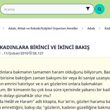
Adab, Ahlak ve Rekaik/Kalpleri Ürperten Ameller
Adab
Kad
 KADINLARA BİRİNCİ VE İKİNCİ BAKIŞ
1 , 11/Şubat/2010
38,127
adınlara bakmanın tamamen haram olduğunu biliyorum. Ba
birisine baktığım zaman bakışımı bir veya iki saniye uzatıy
nın emrini hatırlıyor ve o an gözlerimi onlara bakmaktan
um. Bir kimsenin bu çok kısa süre içerisinde yabancı bir kad
 dolayı günahkâr olur mu?
da Helâl ve Haram" adlı kitapta, Kur'an'ın, gözleri harama
 emrettiğini, bakışı da; "gözlerin, kadının güzelliğine bakm