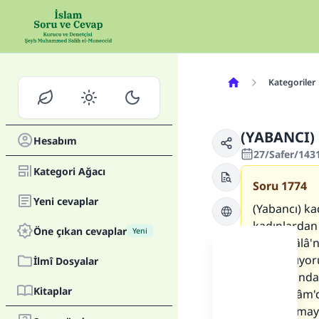
Kategoriler
(YABANCI)
Hesabım
27/Safer/143
Kategori Ağacı
Soru
1774
Yeni cevaplar
(Yabancı) k
kadınlardan 
Öne çıkan cevaplar
Yeni
Allah Teâlâ'
sakındırıyor
İlmî Dosyalar
bakmasından
Kitaplar
Ben, "İslâm'
sakındırmayı