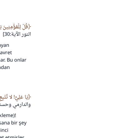
قُلْ لِلْمُؤْمِنِينَ 
النور الآية:30]
ayan
adar
 avret
ar. Bu onlar
ından
يَا عَلِيُّ! لا تُتْبِ.
والدارمي وحسن]
ekleme)!
 sana bir şey
inci
t etmişler,