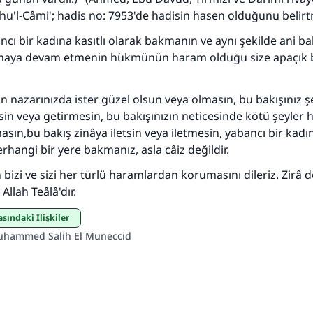
îhu'l-Câmi'; hadis no: 7953'de hadisin hasen olduğunu belirtm
ncı bir kadına kasıtlı olarak bakmanın ve aynı şekilde ani ba
aya devam etmenin hükmünün haram olduğu size apaçık b
in nazarınızda ister güzel olsun veya olmasın, bu bakışınız ş
sin veya getirmesin, bu bakışınızın neticesinde kötü şeyler h
asın,bu bakış zinâya iletsin veya iletmesin, yabancı bir kadı
hangi bir yere bakmanız, asla câiz değildir.
n bizi ve sizi her türlü haramlardan korumasını dileriz. Zirâ
 Allah Teâlâ'dır.
asındaki İlişkiler
uhammed Salih El Muneccid