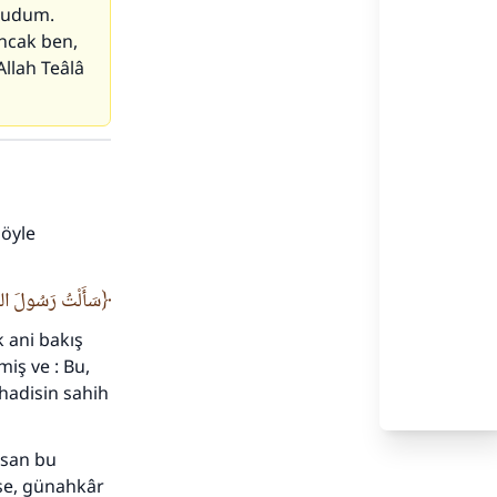
okudum.
Ancak ben,
Allah Teâlâ
şöyle
سَأَلْتُ رَسُولَ الل.
k ani bakış
iş ve : Bu,
 hadisin sahih
insan bu
rse, günahkâr