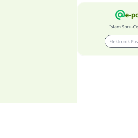
e-p
İslam Soru-C