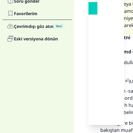
Soru gönder
alması veya
Allah'a hamd
Favorilerim
bu iki saniy
sizi mübarek
Çevrimdışı göz atın
Yeni
Cevap metni
Eski versiyona dönün
Allah'a hamd 
Cerîr b. Abdul
demiştir:
[ واه مسلم
"Rasûlullah -sa
hakkında sordu
hasen sahih had
olduğunu belir
Hadise göre bir
bakıştan muaf 