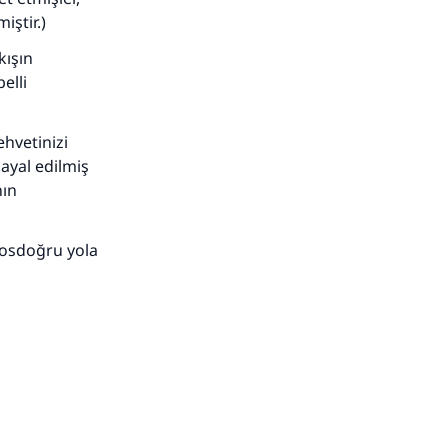
iştir.)
kışın
elli
ehvetinizi
ayal edilmiş
nın
 dosdoğru yola