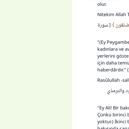
olur.
Nitekim Allah
يَصْنَعُونَ
[ سورة
"(Ey Peygamber
Her
kadınlara ve av
yerlerini göste
için daha temi
haberdârdır." (
Rasûlullah -sa
[د والترمذي
"Ey Ali! Bir ba
Çünkü birinci b
yoktur.) İkinci
bakışında sana