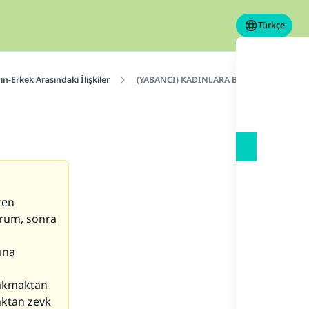
Türkçe
ın-Erkek Arasındaki İlişkiler
(YABANCI) KADINLARA BİRİNCİ VE İKİNCİ
zen
orum, sonra
ına
 bakmaktan
aktan zevk