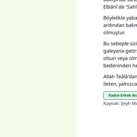
Elbânî de 'Sah
Böylelikle yaba
ardından bakm
olmuştur.
Bu sebeple siz
galeyana getir
olsun veya olm
bedeninden her
Allah Teâlâ'da
ileten, yalnızca
Kadın-Erkek Ar
Kaynak
:
Şeyh M