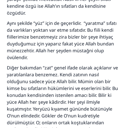
kendine özgü ise Allah’ın sıfatları da kendisine
özgüdür.
Aynı şekilde “yüz” için de geçerlidir. “yaratma” sıfatı
da varlıkları yoktan var etme sıfatıdır. Bu fiili kendi
fiillerimize benzetmeyiz zira bizler bir şeye ihtiyaç
duyduğumuz için yaparız fakat yüce Allah bundan
münezzehtir. Allah her şeyden müstağni olup
övülendir.
Diğer bakımdan “zat” genel ifade olarak açıklanır ve
yaratılanlara benzemez. Kendi zatının nasıl
olduğunu sadece yüce Allah bilir. Mümin olan bir
kimse bu sıfatların hükümlerini ve eserlerini bilir. Bu
konudan kendisinden istenilen amacı bilir. Bilir ki
yüce Allah her şeye kâdirdir. Her şeyi ilmiyle
kuşatmıştır. Yeryüzü kıyamet gününde bütünüyle
O’nun elindedir. Gökler de O’nun kudretiyle
dürülmüştür. O; onların ortak koştuklarından