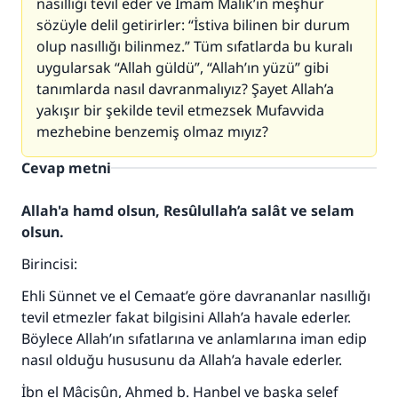
nasıllığı tevil eder ve İmam Malik’in meşhur
sözüyle delil getirirler: “İstiva bilinen bir durum
olup nasıllığı bilinmez.” Tüm sıfatlarda bu kuralı
uygularsak “Allah güldü”, “Allah’ın yüzü” gibi
tanımlarda nasıl davranmalıyız? Şayet Allah’a
yakışır bir şekilde tevil etmezsek Mufavvida
mezhebine benzemiş olmaz mıyız?
Cevap metni
Allah'a hamd olsun, Resûlullah’a salât ve selam
olsun.
Birincisi:
Ehli Sünnet ve el Cemaat’e göre davrananlar nasıllığı
tevil etmezler fakat bilgisini Allah’a havale ederler.
Böylece Allah’ın sıfatlarına ve anlamlarına iman edip
nasıl olduğu hususunu da Allah’a havale ederler.
İbn el Mâcişûn, Ahmed b. Hanbel ve başka selef