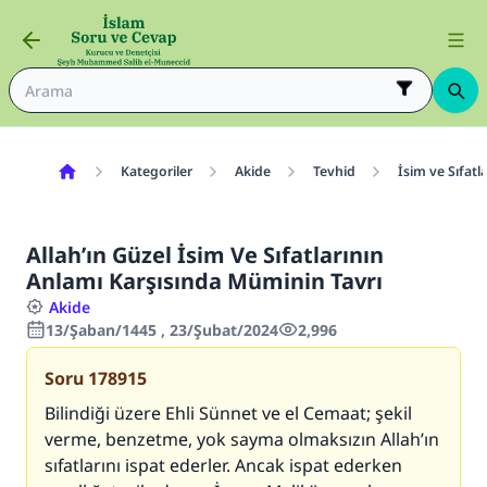
Kategoriler
Akide
Tevhid
İsim ve Sıfatl
Allah’ın Güzel İsim Ve Sıfatlarının
Anlamı Karşısında Müminin Tavrı
Akide
13/Şaban/1445 , 23/Şubat/2024
2,996
Soru
178915
Bilindiği üzere Ehli Sünnet ve el Cemaat; şekil
verme, benzetme, yok sayma olmaksızın Allah’ın
sıfatlarını ispat ederler. Ancak ispat ederken