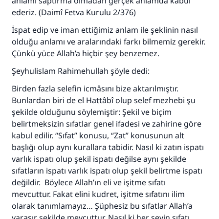
anlamı saptırma olmadan gerçek anlamda kabul
ederiz. (Daimî Fetva Kurulu 2/376)
İspat edip ve iman ettiğimiz anlam ile şeklinin nasıl
olduğu anlamı ve aralarındaki farkı bilmemiz gerekir.
Çünkü yüce Allah’a hiçbir şey benzemez.
Şeyhulislam Rahimehullah şöyle dedi:
Birden fazla selefin icmâsını bize aktarılmıştır.
Bunlardan biri de el Hattâbî olup selef mezhebi şu
şekilde olduğunu söylemiştir: Şekil ve biçim
belirtmeksizin sıfatlar genel ifadesi ve zahirine göre
kabul edilir. “Sıfat” konusu, “Zat” konusunun alt
başlığı olup aynı kurallara tabidir. Nasıl ki zatın ispatı
varlık ispatı olup şekil ispatı değilse aynı şekilde
sıfatların ispatı varlık ispatı olup şekil belirtme ispatı
değildir. Böylece Allah’ın eli ve işitme sıfatı
mevcuttur. Fakat elini kudret, işitme sıfatını ilim
olarak tanımlamayız… Şüphesiz bu sıfatlar Allah’a
yaraşır şekilde mevcuttur. Nasıl ki her şeyin sıfatı