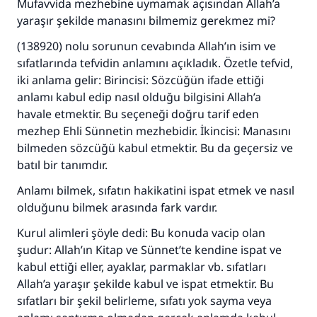
110845 Nolu Cevap, bir evliliği
Mufavvida mezhebine uymamak açısından Allah’a
yaraşır şekilde manasını bilmemiz gerekmez mi?
kurtardı.
(138920) nolu sorunun cevabında Allah’ın isim ve
Ümmete cevapları ulaştırmak için bizi destekle
sıfatlarında tefvidin anlamını açıkladık. Özetle tefvid,
iki anlama gelir: Birincisi: Sözcüğün ifade ettiği
Rasulullah ﷺ şöyle dedi:
anlamı kabul edip nasıl olduğu bilgisini Allah’a
Her kim bir hayra yol gösterirse , hayrı yapan
havale etmektir. Bu seçeneği doğru tarif eden
kişinin sevabı kadar ona sevap yazılır.
mezhep Ehli Sünnetin mezhebidir. İkincisi: Manasını
(MUSLIM 1893)
bilmeden sözcüğü kabul etmektir. Bu da geçersiz ve
batıl bir tanımdır.
Anlamı bilmek, sıfatın hakikatini ispat etmek ve nasıl
Şimdi katkı yapın!
olduğunu bilmek arasında fark vardır.
Kurul alimleri şöyle dedi: Bu konuda vacip olan
şudur: Allah’ın Kitap ve Sünnet’te kendine ispat ve
kabul ettiği eller, ayaklar, parmaklar vb. sıfatları
Allah’a yaraşır şekilde kabul ve ispat etmektir. Bu
sıfatları bir şekil belirleme, sıfatı yok sayma veya