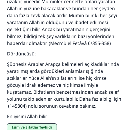
uzaktır, yücedir. Müminler cennette onları yaratan
Allah’ın yüzüne bakacaklar ve bundan her şeyden
daha fazla zevk alacaklardır. Mümin bilir ki her şeyi
yaratanın Allah’ın olduğunu ve ibadet edilmesi
gerektiğini bilir. Ancak bu yaratmanın gerçeğini
bilmez, bildiği tek şey varlıkların bazı yönlerinden
haberdar olmaktır. (Mecmû el Fetâvâ 6/355-358)
Dördüncüsü:
Şüphesiz Araplar Arapça kelimeleri açıkladıklarında
yaratılmışlarda gördükleri anlamlar ışığında
açıklarlar. Yüce Allah’ın sıfatlarını ise hiç kimse
gözüyle idrak edemez ve hiç kimse ilmiyle
kuşatamaz. Bid’atların benzetmesinden ancak selef
yolunu takip edenler kurtulabilir. Daha fazla bilgi için
(145804) nolu sorunun cevabına bakınız.
En iyisini Allah bilir.
İsim ve Sıfatlar Tevhidi