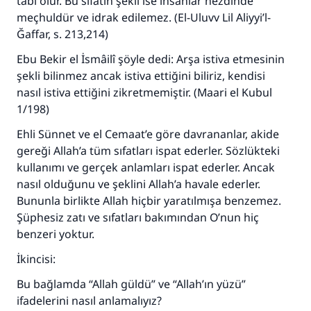
tabi olur. Bu sıfatın şekli ise insanlar nezdinde
meçhuldür ve idrak edilemez. (El-Uluvv Lil Aliyyi’l-
Ğaffar, s. 213,214)
Ebu Bekir el İsmâilî şöyle dedi: Arşa istiva etmesinin
şekli bilinmez ancak istiva ettiğini biliriz, kendisi
nasıl istiva ettiğini zikretmemiştir. (Maari el Kubul
1/198)
Ehli Sünnet ve el Cemaat’e göre davrananlar, akide
gereği Allah’a tüm sıfatları ispat ederler. Sözlükteki
kullanımı ve gerçek anlamları ispat ederler. Ancak
nasıl olduğunu ve şeklini Allah’a havale ederler.
Bununla birlikte Allah hiçbir yaratılmışa benzemez.
Şüphesiz zatı ve sıfatları bakımından O’nun hiç
benzeri yoktur.
İkincisi:
Bu bağlamda “Allah güldü” ve “Allah’ın yüzü”
ifadelerini nasıl anlamalıyız?