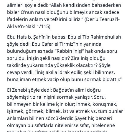
alimleri şöyle dedi: “Allah kendisinden bahsederken
bizler O’nun nasıl olduğunu bilmeyiz ancak sadece
ifadelerin anlam ve tefsirini biliriz.” (Der’u Tearuzi'l-
Akl ve’n-Nakl 1/115)
Ebu Hafs b. Şahîn’in babası Ebu el Tib Rahimehullah
şöyle dedi: Ebu Cafer el Tirmizî’nin yanında
bulunduğum esnada “Rabbin inişi” hakkında soru
soruldu. İnişin şekli nasıldır? Zira iniş olduğu
takdirde yukarısında yükseklik olacaktır? Şöyle
cevap verdi: “İniş akılla idrak edilir, şekli bilinmez,
buna iman etmek vacip olup bunu sormak bid’attır.”
El Zehebî şöyle dedi: Bağdat’ın alimi doğru
söylemiştir, zira inişini sormak yanlıştır. Soru,
bilinmeyen bir kelime için olur; inmek, konuşmak,
işitmek, görmek, bilmek, istiva etmek vs. tüm bunlar
anlamları bilinen sözcüklerdir. Şayet hiç benzeri
olmayan bu sıfatlarla nitelenirse sıfat, nitelenene