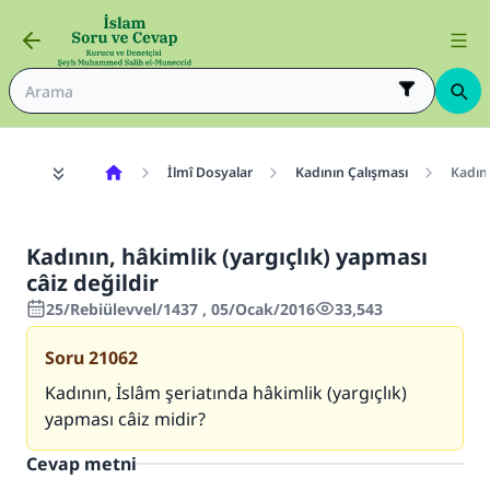
İlmî Dosyalar
Kadının Çalışması
Kadını
Kadının, hâkimlik (yargıçlık) yapması
câiz değildir
25/Rebiülevvel/1437 , 05/Ocak/2016
33,543
Soru
21062
Kadının, İslâm şeriatında hâkimlik (yargıçlık)
yapması câiz midir?
Cevap metni