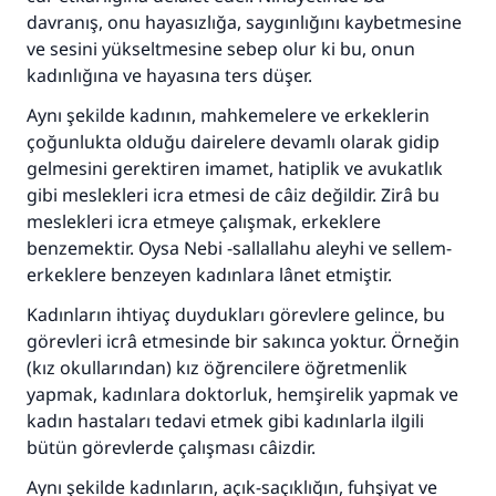
davranış, onu hayasızlığa, saygınlığını kaybetmesine
ve sesini yükseltmesine sebep olur ki bu, onun
kadınlığına ve hayasına ters düşer.
Aynı şekilde kadının, mahkemelere ve erkeklerin
çoğunlukta olduğu dairelere devamlı olarak gidip
gelmesini gerektiren imamet, hatiplik ve avukatlık
gibi meslekleri icra etmesi de câiz değildir. Zirâ bu
meslekleri icra etmeye çalışmak, erkeklere
110845 Nolu Cevap, bir evliliği
benzemektir. Oysa Nebi -sallallahu aleyhi ve sellem-
erkeklere benzeyen kadınlara lânet etmiştir.
kurtardı.
Kadınların ihtiyaç duydukları görevlere gelince, bu
Ümmete cevapları ulaştırmak için bizi destekle
görevleri icrâ etmesinde bir sakınca yoktur. Örneğin
(kız okullarından) kız öğrencilere öğretmenlik
Rasulullah ﷺ şöyle dedi:
Her kim bir hayra yol gösterirse , hayrı yapan
yapmak, kadınlara doktorluk, hemşirelik yapmak ve
kişinin sevabı kadar ona sevap yazılır.
kadın hastaları tedavi etmek gibi kadınlarla ilgili
bütün görevlerde çalışması câizdir.
(MUSLIM 1893)
Aynı şekilde kadınların, açık-saçıklığın, fuhşiyat ve