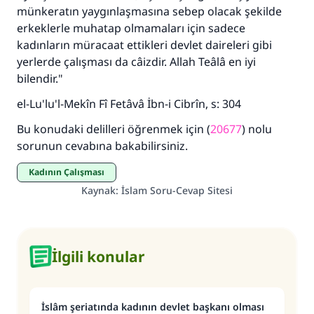
münkeratın yaygınlaşmasına sebep olacak şekilde
Şimdi katkı yapın!
erkeklerle muhatap olmamaları için sadece
kadınların müracaat ettikleri devlet daireleri gibi
yerlerde çalışması da câizdir. Allah Teâlâ en iyi
bilendir."
el-Lu'lu'l-Mekîn Fî Fetâvâ İbn-i Cibrîn, s: 304
Bu konudaki delilleri öğrenmek için (
20677
) nolu
sorunun cevabına bakabilirsiniz.
Kadının Çalışması
Kaynak
:
İslam Soru-Cevap Sitesi
İlgili konular
İslâm şeriatında kadının devlet başkanı olması