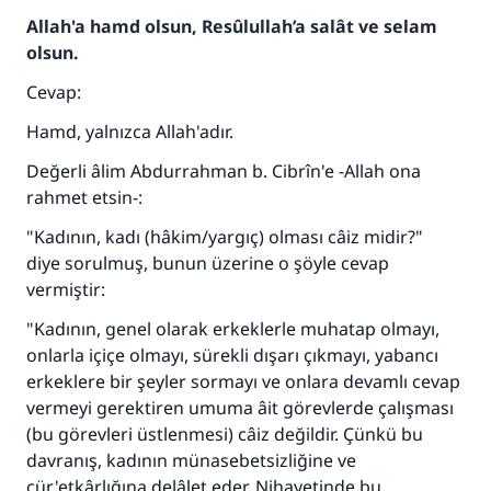
Allah'a hamd olsun, Resûlullah’a salât ve selam
olsun.
Cevap:
Hamd, yalnızca Allah'adır.
Değerli âlim Abdurrahman b. Cibrîn'e -Allah ona
rahmet etsin-:
"Kadının, kadı (hâkim/yargıç) olması câiz midir?"
diye sorulmuş, bunun üzerine o şöyle cevap
vermiştir:
"Kadının, genel olarak erkeklerle muhatap olmayı,
onlarla içiçe olmayı, sürekli dışarı çıkmayı, yabancı
erkeklere bir şeyler sormayı ve onlara devamlı cevap
vermeyi gerektiren umuma âit görevlerde çalışması
(bu görevleri üstlenmesi) câiz değildir. Çünkü bu
davranış, kadının münasebetsizliğine ve
cür'etkârlığına delâlet eder. Nihayetinde bu