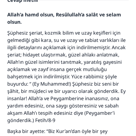
Cevap metni
Allah'a hamd olsun, Resûlullah’a salât ve selam
olsun.
Şüphesiz şeriat, k
ozmik bilim ve uzay keşifleri için
gelmediği gibi kara, su ve uzay ve tabiat varlıkları ile
ilgili detaylarını açıklamak için indirilmemiştir. Ancak
şeriat; hidayet ulaştırmak, güzel ahlakı anlatmak,
Allah’ın güzel isimlerini tanıtmak, yaratılış gayesini
açıklamak ve zayıf insana gerçek mutluluğu
bahşetmek için indirilmiştir. Yüce rabbimiz şöyle
buyurdu: “ (Ey Muhammed!) Şüphesiz biz seni bir
şâhit, bir müjdeci ve bir uyarıcı olarak gönderdik. Ey
insanlar! Allah’a ve Peygamberine inanasınız, ona
yardım edesiniz, ona saygı gösteresiniz ve sabah
akşam Allah’ı tespih edesiniz diye (Peygamber’i
gönderdik.) Fetih/8-9
Başka bir ayette: “Biz Kur’an’dan öyle bir şey