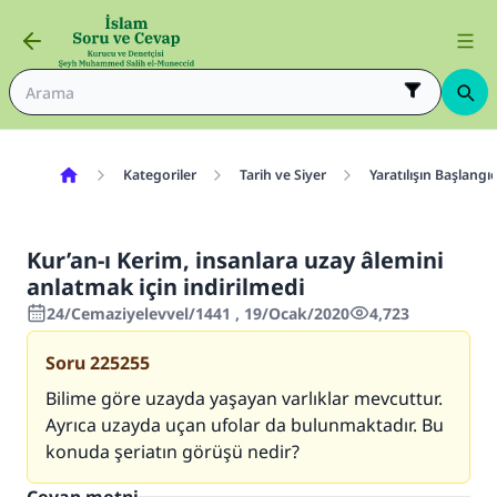
Kategoriler
Tarih ve Siyer
Yaratılışın Başlang
Kur’an-ı Kerim, insanlara uzay âlemini
anlatmak için indirilmedi
24/Cemaziyelevvel/1441 , 19/Ocak/2020
4,723
Soru
225255
Bilime göre uzayda yaşayan varlıklar mevcuttur.
Ayrıca uzayda uçan ufolar da bulunmaktadır. Bu
konuda şeriatın görüşü nedir?