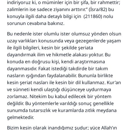
indiriyoruz ki, o müminler için bir şifa, bir rahmettir;
zalimlerin ise sadece ziyanını arttırır.” (İsra/82) bu
konuyla ilgili daha detaylı bilgi için (211860) nolu
sorunun cevabına bakınız.
Bu nedenle ister olumlu ister olumsuz yönden olsun
uzay varlıkları konusunda veya gezegenlerde yaşam
ile ilgili bilgileri, kesin bir şekilde şeriata
dayandırmak ilim ve hikmetle alakası yoktur. Bu
konuda en doğrusu kişi, kendi araştırmasına
dayanmasıdır. Fakat istediği takdirde bir takım
110845 Nolu Cevap, bir evliliği
nasların ışığından faydalanabilir. Bununla birlikte
kesin şeriat nasları ile kesin bir dil kullanmaz. Kur’an
kurtardı.
ve sünneti kendi ulaştığı düşünceye uydurmaya
zorlamaz. Nitekim bu kabul edilecek bir yöntem
Ümmete cevapları ulaştırmak için bizi destekle
değildir. Bu yöntemlerle varıldığı sonuç genellikle
Rasulullah ﷺ şöyle dedi:
sunumda tutarsızlık ve kuramlarda zıtlık meydana
Her kim bir hayra yol gösterirse , hayrı yapan
gelmektedir.
kişinin sevabı kadar ona sevap yazılır.
Bizim kesin olarak inandığımız şudur; yüce Allah’ın