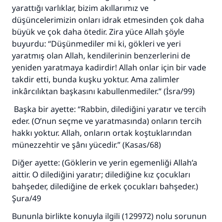
(MUSLIM 1893)
yarattığı varlıklar, bizim akıllarımız ve
düşüncelerimizin onları idrak etmesinden çok daha
büyük ve çok daha ötedir. Zira yüce Allah şöyle
Şimdi katkı yapın!
buyurdu: “Düşünmediler mi ki, gökleri ve yeri
yaratmış olan Allah, kendilerinin benzerlerini de
yeniden yaratmaya kadirdir! Allah onlar için bir vade
takdir etti, bunda kuşku yoktur. Ama zalimler
inkârcılıktan başkasını kabullenmediler.” (İsra/99)
Başka bir ayette: “Rabbin, dilediğini yaratır ve tercih
eder. (O’nun seçme ve yaratmasında) onların tercih
hakkı yoktur. Allah, onların ortak koştuklarından
münezzehtir ve şânı yücedir.” (Kasas/68)
Diğer ayette: (Göklerin ve yerin egemenliği Allah’a
aittir. O dilediğini yaratır; dilediğine kız çocukları
bahşeder, dilediğine de erkek çocukları bahşeder.)
Şura/49
Bununla birlikte konuyla ilgili (129972) nolu sorunun