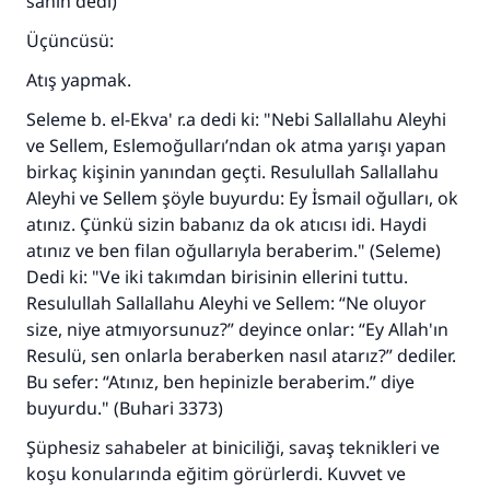
sahih dedi)
Üçüncüsü:
Atış yapmak.
Seleme b. el-Ekva' r.a dedi ki: "Nebi Sallallahu Aleyhi
ve Sellem, Eslemoğulları’ndan ok atma yarışı yapan
birkaç kişinin yanından geçti. Resulullah Sallallahu
Aleyhi ve Sellem şöyle buyurdu: Ey İsmail oğulları, ok
atınız. Çünkü sizin babanız da ok atıcısı idi. Haydi
atınız ve ben filan oğullarıyla beraberim." (Seleme)
Dedi ki: "Ve iki takımdan birisinin ellerini tuttu.
Resulullah Sallallahu Aleyhi ve Sellem: “Ne oluyor
size, niye atmıyorsunuz?” deyince onlar: “Ey Allah'ın
Resulü, sen onlarla beraberken nasıl atarız?” dediler.
Bu sefer: “Atınız, ben hepinizle beraberim.” diye
buyurdu." (Buhari 3373)
Şüphesiz sahabeler at biniciliği, savaş teknikleri ve
koşu konularında eğitim görürlerdi. Kuvvet ve