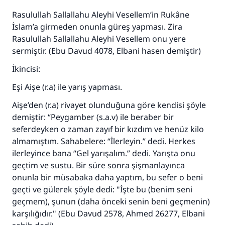
Ümmete cevapları ulaştırmak için bizi destekle
Rasulullah Sallallahu Aleyhi Vesellem’in Rukâne
Rasulullah ﷺ şöyle dedi:
İslam’a girmeden onunla güreş yapması. Zira
Her kim bir hayra yol gösterirse , hayrı yapan
Rasulullah Sallallahu Aleyhi Vesellem onu yere
kişinin sevabı kadar ona sevap yazılır.
sermiştir. (Ebu Davud 4078, Elbani hasen demiştir)
(MUSLIM 1893)
İkincisi:
Eşi Aişe (r.a) ile yarış yapması.
Şimdi katkı yapın!
Aişe’den (r.a) rivayet olunduğuna göre kendisi şöyle
demiştir: “Peygamber (s.a.v) ile beraber bir
seferdeyken o zaman zayıf bir kızdım ve henüz kilo
almamıştım. Sahabelere: “İlerleyin.” dedi. Herkes
ilerleyince bana “Gel yarışalım.” dedi. Yarışta onu
geçtim ve sustu. Bir süre sonra şişmanlayınca
onunla bir müsabaka daha yaptım, bu sefer o beni
geçti ve gülerek şöyle dedi: "İşte bu (benim seni
geçmem), şunun (daha önceki senin beni geçmenin)
karşılığıdır." (Ebu Davud 2578, Ahmed 26277, Elbani