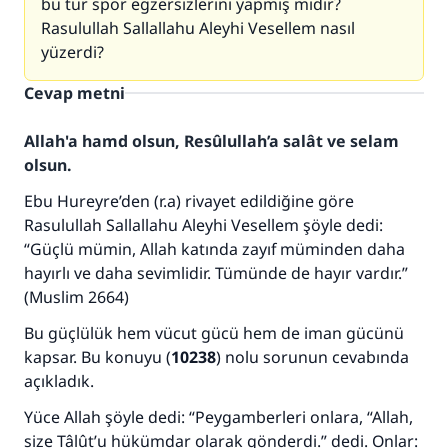
bu tür spor egzersizlerini yapmış mıdır?
Rasulullah Sallallahu Aleyhi Vesellem nasıl
yüzerdi?
Cevap metni
Allah'a hamd olsun, Resûlullah’a salât ve selam
olsun.
Ebu Hureyre’den (r.a) rivayet edildiğine göre
Rasulullah Sallallahu Aleyhi Vesellem şöyle dedi:
“Güçlü mümin, Allah katında zayıf müminden daha
hayırlı ve daha sevimlidir. Tümünde de hayır vardır.”
(Muslim 2664)
Bu güçlülük hem vücut gücü hem de iman gücünü
kapsar. Bu konuyu (
10238
) nolu sorunun cevabında
açıkladık.
Yüce Allah şöyle dedi: “Peygamberleri onlara, “Allah,
size Tâlût’u hükümdar olarak gönderdi.” dedi. Onlar: