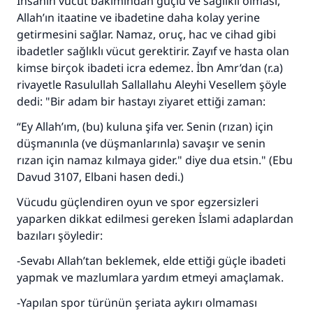
İnsanın vücut bakımından güçlü ve sağlıklı olması,
Allah’ın itaatine ve ibadetine daha kolay yerine
getirmesini sağlar. Namaz, oruç, hac ve cihad gibi
ibadetler sağlıklı vücut gerektirir. Zayıf ve hasta olan
kimse birçok ibadeti icra edemez. İbn Amr’dan (r.a)
rivayetle Rasulullah Sallallahu Aleyhi Vesellem şöyle
dedi: "Bir adam bir hastayı ziyaret ettiği zaman:
“Ey Allah’ım, (bu) kuluna şifa ver. Senin (rızan) için
düşmanınla (ve düşmanlarınla) savaşır ve senin
rızan için namaz kılmaya gider." diye dua etsin." (Ebu
Davud 3107, Elbani hasen dedi.)
Vücudu güçlendiren oyun ve spor egzersizleri
yaparken dikkat edilmesi gereken İslami adaplardan
bazıları şöyledir:
-Sevabı Allah’tan beklemek, elde ettiği güçle ibadeti
yapmak ve mazlumlara yardım etmeyi amaçlamak.
-Yapılan spor türünün şeriata aykırı olmaması