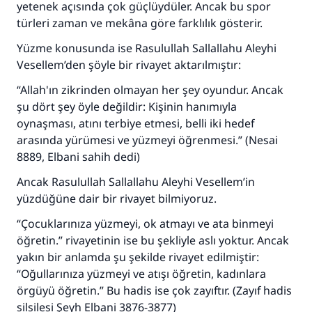
yetenek açısında çok güçlüydüler. Ancak bu spor
türleri zaman ve mekâna göre farklılık gösterir.
Yüzme konusunda ise Rasulullah Sallallahu Aleyhi
Vesellem’den şöyle bir rivayet aktarılmıştır:
“Allah'ın zikrinden olmayan her şey oyundur. Ancak
şu dört şey öyle değildir: Kişinin hanımıyla
oynaşması, atını terbiye etmesi, belli iki hedef
arasında yürümesi ve yüzmeyi öğrenmesi.” (Nesai
8889, Elbani sahih dedi)
Ancak Rasulullah Sallallahu Aleyhi Vesellem’in
yüzdüğüne dair bir rivayet bilmiyoruz.
“Çocuklarınıza yüzmeyi, ok atmayı ve ata binmeyi
öğretin.” rivayetinin ise bu şekliyle aslı yoktur. Ancak
yakın bir anlamda şu şekilde rivayet edilmiştir:
“Oğullarınıza yüzmeyi ve atışı öğretin, kadınlara
örgüyü öğretin.” Bu hadis ise çok zayıftır. (Zayıf hadis
silsilesi Şeyh Elbani 3876-3877)