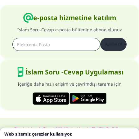
e-posta hizmetine katılım
İslam Soru-Cevap e-posta bültenine abone olunuz
Abone Ol
İslam Soru -Cevap Uygulaması
İçeriğe daha hızlı erişim ve çevrimdışı tarama için
Site hakkında
Genel Müdür hakkında
Gizlilik Politikası
Web sitemiz çerezler kullanıyor.
Bütün hakları, www.islam-qa.com sitesine aittir 1997-2025 ©