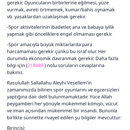
gerekir. Oyuncuların birbirlerine eğilmesi, yüze
vurmak, avreti örtmemek, kumar/bahis oynamak
vb. yasaklardan uzaklaşmak gerekir.
-Spor aktivitelerinin ibadetler, ana ve babaya iyilik
yapmak gibi önceliklere engel olmaması gerekir.
-Spor amacıyla büyük miktarlarda para
harcamaması gerekir çünkü bu israf olur. Her
durumda ekonomik davranmak gerekir. Daha fazla
bilgi için (
218489
) nolu soruların cevaplarına
bakınız.
Rasulullah Sallallahu Aleyhi Vesellem’in
zamanımızda bilinen spor oyunlarını ve egzersizleri
yaptığına dair delil bulunmamaktadır. Yüce Allah
peygamberi her yönüyle mükemmel kılmıştı, vücut
110845 Nolu Cevap, bir evliliği
ve iman açısından mükemmel bir insandı. Bununla
birlikte sünnette rivayet edilen şu bilgiler mevcuttur:
kurtardı.
Birincisi: