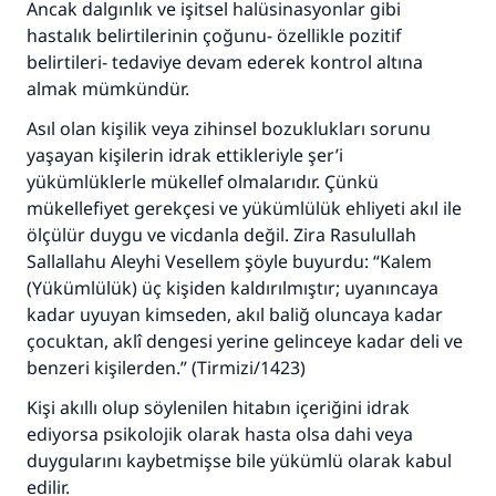
Ancak dalgınlık ve işitsel halüsinasyonlar gibi
hastalık belirtilerinin çoğunu- özellikle pozitif
belirtileri- tedaviye devam ederek kontrol altına
almak mümkündür.
Asıl olan kişilik veya zihinsel bozuklukları sorunu
yaşayan kişilerin idrak ettikleriyle şer’i
yükümlüklerle mükellef olmalarıdır. Çünkü
mükellefiyet gerekçesi ve yükümlülük ehliyeti akıl ile
ölçülür duygu ve vicdanla değil. Zira Rasulullah
Sallallahu Aleyhi Vesellem şöyle buyurdu: “Kalem
(Yükümlülük) üç kişiden kaldırılmıştır; uyanıncaya
kadar uyuyan kimseden, akıl baliğ oluncaya kadar
110845 Nolu Cevap, bir evliliği
çocuktan, aklî dengesi yerine gelinceye kadar deli ve
kurtardı.
benzeri kişilerden.” (Tirmizi/1423)
Ümmete cevapları ulaştırmak için bizi destekle
Kişi akıllı olup söylenilen hitabın içeriğini idrak
ediyorsa psikolojik olarak hasta olsa dahi veya
Rasulullah ﷺ şöyle dedi:
duygularını kaybetmişse bile yükümlü olarak kabul
Her kim bir hayra yol gösterirse , hayrı yapan
edilir.
kişinin sevabı kadar ona sevap yazılır.