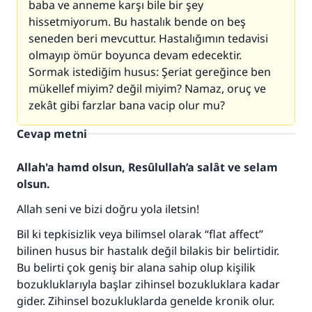
baba ve anneme karşı bile bir şey
hissetmiyorum. Bu hastalık bende on beş
seneden beri mevcuttur. Hastalığımın tedavisi
olmayıp ömür boyunca devam edecektir.
Sormak istediğim husus: Şeriat gereğince ben
mükellef miyim? değil miyim? Namaz, oruç ve
zekât gibi farzlar bana vacip olur mu?
Cevap metni
Allah'a hamd olsun, Resûlullah’a salât ve selam
olsun.
Allah seni ve bizi doğru yola iletsin!
Bil ki tepkisizlik veya bilimsel olarak “flat affect”
bilinen husus bir hastalık değil bilakis bir belirtidir.
Bu belirti çok geniş bir alana sahip olup kişilik
bozukluklarıyla başlar zihinsel bozukluklara kadar
gider. Zihinsel bozukluklarda genelde kronik olur.