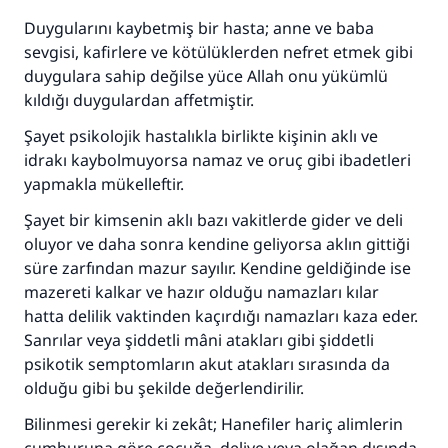
Duygularını kaybetmiş bir hasta; anne ve baba
(MUSLIM 1893)
sevgisi, kafirlere ve kötülüklerden nefret etmek gibi
duygulara sahip değilse yüce Allah onu yükümlü
kıldığı duygulardan affetmiştir.
Şimdi katkı yapın!
Şayet psikolojik hastalıkla birlikte kişinin aklı ve
idrakı kaybolmuyorsa namaz ve oruç gibi ibadetleri
yapmakla mükelleftir.
Şayet bir kimsenin aklı bazı vakitlerde gider ve deli
oluyor ve daha sonra kendine geliyorsa aklın gittiği
süre zarfından mazur sayılır. Kendine geldiğinde ise
mazereti kalkar ve hazır olduğu namazları kılar
hatta delilik vaktinden kaçırdığı namazları kaza eder.
Sanrılar veya şiddetli mâni atakları gibi şiddetli
psikotik semptomların akut atakları sırasında da
olduğu gibi bu şekilde değerlendirilir.
Bilinmesi gerekir ki zekât; Hanefiler hariç alimlerin