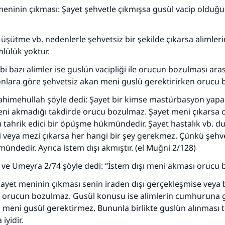
eninin çıkması: Şayet şehvetle çıkmışsa gusül vacip olduğu
, üşütme vb. nedenlerle şehvetsiz bir şekilde çıkarsa aliml
lülük yoktur.
gibi bazı alimler ise guslün vacipliği ile orucun bozulması ara
110845 Nolu Cevap, bir evliliği kurtardı.
 onlara göre şehvetsiz akan meni guslü gerektirirken orucu
Ümmete cevapları ulaştırmak için bizi destekle
himehullah şöyle dedi: Şayet bir kimse mastürbasyon yap
Meni akmadığı takdirde orucu bozulmaz. Şayet meni çıkarsa 
Rasulullah ﷺ şöyle dedi:
 tahrik edici bir öpüşme hükmündedir. Şayet hastalık vb. 
 kim bir hayra yol gösterirse , hayrı yapan kişinin sevabı k
 veya mezi çıkarsa her hangi bir şey gerekmez. Çünkü şehve
ona sevap yazılır.
mündedir. Ayrıca istem dışı akmıştır. (el Muğni 2/128)
(MUSLIM 1893)
 ve Umeyra 2/74 şöyle dedi: “İstem dışı meni akması orucu
ayet meninin çıkması senin iraden dışı gerçekleşmise veya 
Şimdi katkı yapın!
orucun bozulmaz. Gusül konusu ise alimlerin cumhuruna 
 meni gusül gerektirmez. Bununla birlikte guslün alınması 
iyidir.