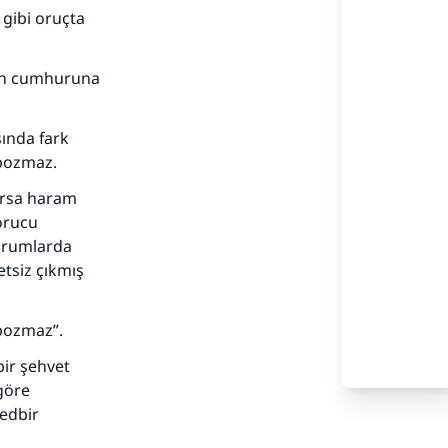
 gibi oruçta
erin cumhuruna
sında fark
 bozmaz.
arsa haram
orucu
durumlarda
adar
tsiz çıkmış
 bozmaz”.
bir şehvet
göre
tedbir