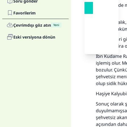
Soru gönder
Uyanık halde m
bozulur.
Favorilerim
Fakat hastalık
Çevrimdışı göz atın
Yeni
göre bir yüküm
Eski versiyona dönün
Şafii alimleri 
görürler. Zira
İbn Kudame Ra
işlemiş olur. 
bozulur. Çünkü
Her
şehvetsiz meni
olup sidik hük
Haşiye Kalyubi
Sonuç olarak ş
duyulmamışsa 
şehvetsiz akan
açısından daha 