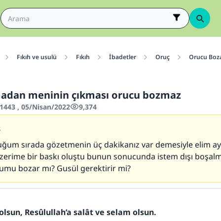
Fıkıh ve usulü
Fıkıh
İbadetler
Oruç
Orucu Boza
madan meninin çıkması orucu bozmaz
443 , 05/Nisan/2022
9,374
8
uğum sırada gözetmenin üç dakikanız var demesiyle elim a
üzerime bir baskı oluştu bunun sonucunda istem dışı boşalm
mu bozar mı? Gusül gerektirir mi?
olsun, Resûlullah’a salât ve selam olsun.