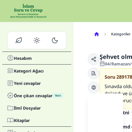
Kategoriler
Şehvet ol
Hesabım
04/Ramazan/1
Kategori Ağacı
Soru
28917
Yeni cevaplar
Sınavda old
dolandı ve 
Öne çıkan cevaplar
Yeni
durum orucu
İlmî Dosyalar
Cevap metni
Kitaplar
Allah'a hamd 