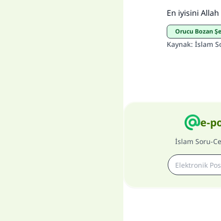
En iyisini Allah b
Orucu Bozan Ş
Kaynak
:
İslam S
e-p
İslam Soru-C