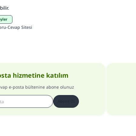
ilir.
eyler
oru-Cevap Sitesi
osta hizmetine katılım
evap e-posta bültenine abone olunuz
Abone Ol