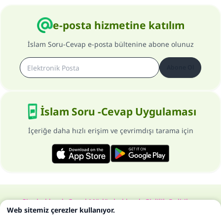
e-posta hizmetine katılım
İslam Soru-Cevap e-posta bültenine abone olunuz
Abone Ol
İslam Soru -Cevap Uygulaması
İçeriğe daha hızlı erişim ve çevrimdışı tarama için
Site hakkında
Genel Müdür hakkında
Gizlilik Politikası
Web sitemiz çerezler kullanıyor.
Bütün hakları, www.islam-qa.com sitesine aittir 1997-2025 ©