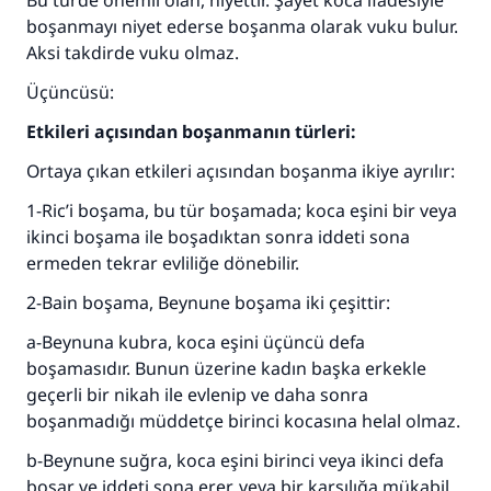
Bu türde önemli olan, niyettir. Şayet koca ifadesiyle
boşanmayı niyet ederse boşanma olarak vuku bulur.
Aksi takdirde vuku olmaz.
Üçüncüsü:
Etkileri açısından boşanmanın türleri:
110845 Nolu Cevap, bir evliliği
Ortaya çıkan etkileri açısından boşanma ikiye ayrılır:
kurtardı.
1-Ric’i boşama, bu tür boşamada; koca eşini bir veya
ikinci boşama ile boşadıktan sonra iddeti sona
Ümmete cevapları ulaştırmak için bizi destekle
ermeden tekrar evliliğe dönebilir.
Rasulullah ﷺ şöyle dedi:
2-Bain boşama, Beynune boşama iki çeşittir:
Her kim bir hayra yol gösterirse , hayrı yapan
kişinin sevabı kadar ona sevap yazılır.
a-Beynuna kubra, koca eşini üçüncü defa
boşamasıdır. Bunun üzerine kadın başka erkekle
(MUSLIM 1893)
geçerli bir nikah ile evlenip ve daha sonra
boşanmadığı müddetçe birinci kocasına helal olmaz.
Şimdi katkı yapın!
b-Beynune suğra, koca eşini birinci veya ikinci defa
boşar ve iddeti sona erer, veya bir karşılığa mükabil