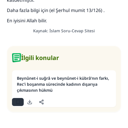
kasdetmiştir.
Daha fazla bilgi için (el Şerhul mumit 13/126) .
En iyisini Allah bilir.
Kaynak
:
İslam Soru-Cevap Sitesi
İlgili konular
Beynûnet-i suğrâ ve beynûnet-i kübrâ’nın farkı,
Rec’i boşanma sürecinde kadının dışarıya
çıkmasının hükmü